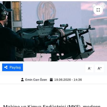
SAĞLIK
SPOR
TEKNOLOJİ
YAŞAM
YEREL YÖNETİMLER
Paylaş
-
+
A
A
Emin Can Özen
19.06.2026 - 14:36
Makine ve Kimya Endüstrisi (MKE), modern