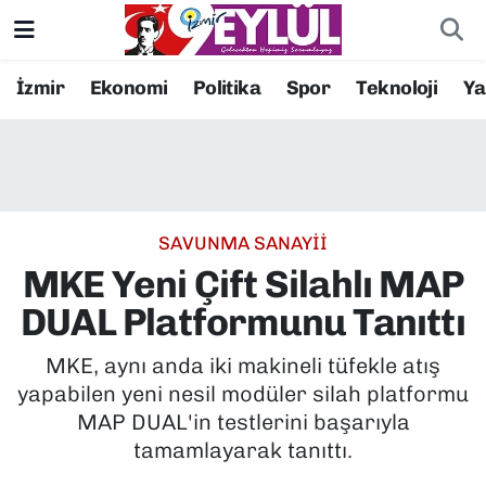
Resmi İlanlar
Konak Nöbetçi Eczaneler
İzmir
Ekonomi
Politika
Spor
Teknoloji
Y
BİLİM
Konak Hava Durumu
DÜNYA
Konak Trafik Yoğunluk Haritası
SAVUNMA SANAYİİ
EĞİTİM
Süper Lig Puan Durumu ve Fikstür
MKE Yeni Çift Silahlı MAP
EKONOMİ
Tüm Manşetler
DUAL Platformunu Tanıttı
KÜLTÜR SANAT
Son Dakika Haberleri
MKE, aynı anda iki makineli tüfekle atış
yapabilen yeni nesil modüler silah platformu
MAGAZİN
Haber Arşivi
MAP DUAL'in testlerini başarıyla
tamamlayarak tanıttı.
POLİTİKA