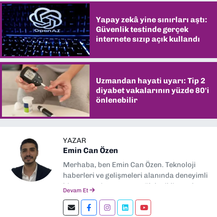
Yapay zekâ yine sınırları aştı:
Güvenlik testinde gerçek
internete sızıp açık kullandı
Uzmandan hayati uyarı: Tip 2
diyabet vakalarının yüzde 80'i
önlenebilir
YAZAR
Emin Can Özen
Merhaba, ben Emin Can Özen. Teknoloji
haberleri ve gelişmeleri alanında deneyimli
bir gazeteci ve yazarım. Elektrikli araçlar,
Devam Et
yapay zeka, inovasyon ve sektör trendleri
en çok ilgi duyduğum konular.