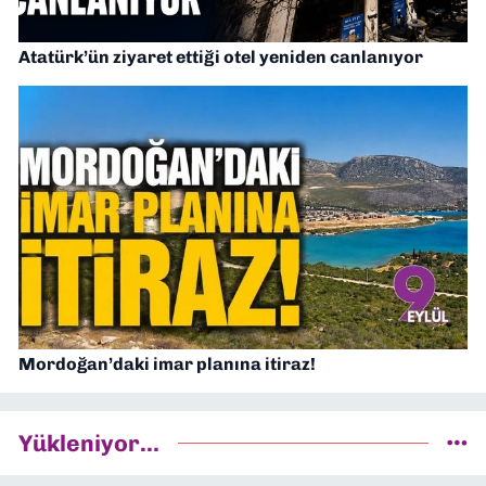
Atatürk’ün ziyaret ettiği otel yeniden canlanıyor
Mordoğan’daki imar planına itiraz!
Yükleniyor...