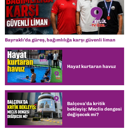
Bayraklı’da güreş, bağımlılığa karşı güvenli liman
Hayat kurtaran havuz
Balçova’da kritik
bekleyiş: Meclis dengesi
değişecek mi?