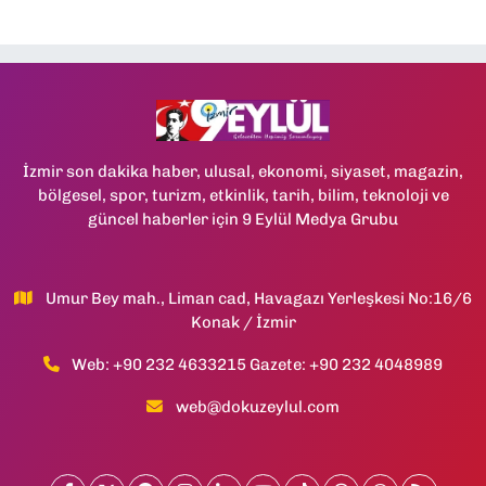
İzmir son dakika haber, ulusal, ekonomi, siyaset, magazin,
bölgesel, spor, turizm, etkinlik, tarih, bilim, teknoloji ve
güncel haberler için 9 Eylül Medya Grubu
Umur Bey mah., Liman cad, Havagazı Yerleşkesi No:16/6
Konak / İzmir
Web: +90 232 4633215 Gazete: +90 232 4048989
web@dokuzeylul.com