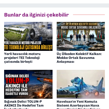
Dokuzeylul.com’da yazar olarak görev
yapıyorum. Güncel olayları tarafsız ve
araştırmacı bir bakışla analiz ediyorum.
Bunlar da ilginizi çekebilir
İzmir’den teknoloji dünyasına dair
yorumlarımı paylaşıyorum. Takipte kalın!
🚀
Yerli havacılık motoru
Üç Ülkeden Kolektif Kalkan:
projeleri TEI Teknoloji
Mekke Ortak Savunma
çatısında birleşti
Anlaşması
Sığınak Delici TOLUN-P
Havelsan'ın Yeni Komuta
AKINCI İle Hedefini Tam
Sistemi Azerbaycan Hava