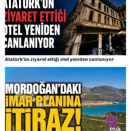
Atatürk’ün ziyaret ettiği otel yeniden canlanıyor