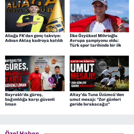
Aliağa FK’dan genç takviye:
İlke Özyüksel Mihrioğlu
Adnan Aktaş kadroya katıldı
Avrupa şampiyonu oldu:
Türk spor tarihinde bir ilk
Bayraklı’da güreş,
Altay’da Tuna Üzümcü’den
bağımlılığa karşı güvenli
umut mesajı: “Zor günleri
liman
geride bırakacağız”
Özel Haber