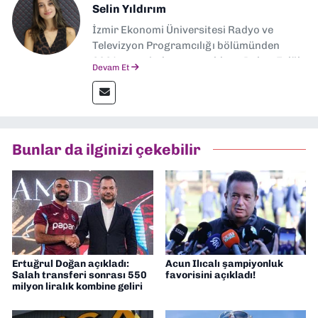
Selin Yıldırım
İzmir Ekonomi Üniversitesi Radyo ve
Televizyon Programcılığı bölümünden
2024 senesinde mezun oldum. Dokuz Eylül
Devam Et
Gazetesi'nde spor yazarlığı yaparken,
editörlük görevini de üstleniyorum.
Bunlar da ilginizi çekebilir
Ertuğrul Doğan açıkladı:
Acun Ilıcalı şampiyonluk
Salah transferi sonrası 550
favorisini açıkladı!
milyon liralık kombine geliri