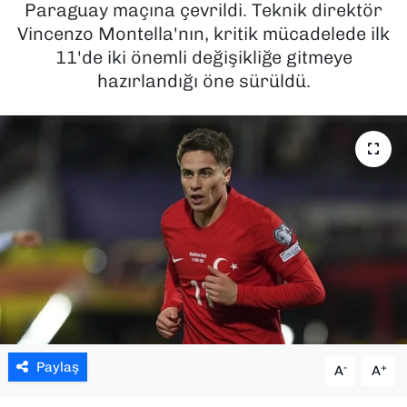
Paraguay maçına çevrildi. Teknik direktör
Vincenzo Montella'nın, kritik mücadelede ilk
SAĞLIK
11'de iki önemli değişikliğe gitmeye
hazırlandığı öne sürüldü.
SPOR
TEKNOLOJİ
YAŞAM
YEREL YÖNETİMLER
Paylaş
-
+
A
A