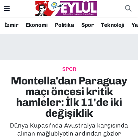
Resmi İlanlar
Konak Nöbetçi Eczaneler
İzmir
Ekonomi
Politika
Spor
Teknoloji
Y
BİLİM
Konak Hava Durumu
DÜNYA
Konak Trafik Yoğunluk Haritası
SPOR
EĞİTİM
Süper Lig Puan Durumu ve Fikstür
Montella'dan Paraguay
EKONOMİ
Tüm Manşetler
maçı öncesi kritik
hamleler: İlk 11'de iki
KÜLTÜR SANAT
Son Dakika Haberleri
değişiklik
MAGAZİN
Haber Arşivi
Dünya Kupası'nda Avustralya karşısında
alınan mağlubiyetin ardından gözler
POLİTİKA