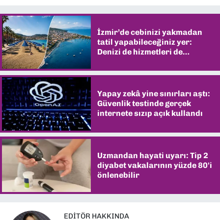
İzmir’de cebinizi yakmadan
tatil yapabileceğiniz yer:
Denizi de hizmetleri de
şaşırtıyor
Yapay zekâ yine sınırları aştı:
Güvenlik testinde gerçek
internete sızıp açık kullandı
Uzmandan hayati uyarı: Tip 2
diyabet vakalarının yüzde 80'i
önlenebilir
EDITÖR HAKKINDA