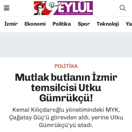
Resmi İlanlar
Konak Nöbetçi Eczaneler
İzmir
Ekonomi
Politika
Spor
Teknoloji
Y
BİLİM
Konak Hava Durumu
DÜNYA
Konak Trafik Yoğunluk Haritası
POLİTİKA
EĞİTİM
Süper Lig Puan Durumu ve Fikstür
Mutlak butlanın İzmir
EKONOMİ
Tüm Manşetler
temsilcisi Utku
Gümrükçü!
KÜLTÜR SANAT
Son Dakika Haberleri
Kemal Kılıçdaroğlu yönetimindeki MYK,
MAGAZİN
Haber Arşivi
Çağatay Güç'ü görevden aldı, yerine Utku
Gümrükçü'yü atadı.
POLİTİKA