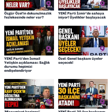
Özgür Özel'in dokunulmazlık
YENİ Parti İzmir’de sahaya
fezlekesinde neler var?
iniyor! Üyelikler başlayacak
YENİ Parti'den İsmail
Özel: Genel başkanı üyeler
Yetişkin açıklaması: Sağlık
seçecek!
durumu hepimizi
endişelendiriyor
'Masumiyet karinesi'
YENİ Parti 30 ilçe başkanını