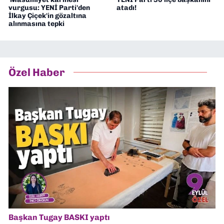
vurgusu: YENİ Parti'den
atadı!
İlkay Çiçek'in gözaltına
alınmasına tepki
Özel Haber
Başkan Tugay BASKI yaptı