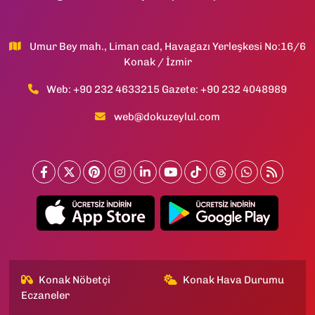
Umur Bey mah., Liman cad, Havagazı Yerleşkesi No:16/6
Konak / İzmir
Web: +90 232 4633215 Gazete: +90 232 4048989
web@dokuzeylul.com
Konak Nöbetçi
Konak Hava Durumu
Eczaneler