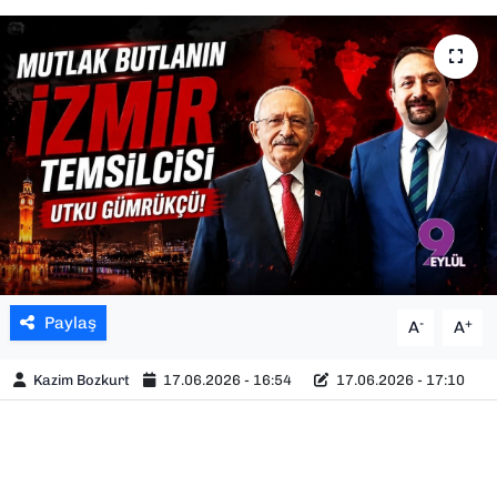
SAĞLIK
SPOR
TEKNOLOJİ
YAŞAM
YEREL YÖNETİMLER
Paylaş
-
+
A
A
Kazim Bozkurt
17.06.2026 - 16:54
17.06.2026 - 17:10