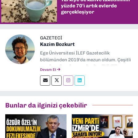
yüzde 70’i artık evlerde
gerçekleşiyor
GAZETECI
Kazim Bozkurt
Ege Üniversitesi İLEF Gazetecilik
bölümünden 2019'da mezun oldum. Çeşitli
yerel ve ulusal gazetelerde editörlük,
Devam Et
muhabirlik yaptım. Teknoloji bloglarını
okumayı severim.
Bunlar da ilginizi çekebilir