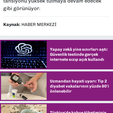
tansiyonu yüksek tutmaya devam edecek
gibi görünüyor.
Kaynak:
HABER MERKEZİ
Yapay zekâ yine sınırları aştı:
Güvenlik testinde gerçek
internete sızıp açık kullandı
Uzmandan hayati uyarı: Tip 2
diyabet vakalarının yüzde 80'i
önlenebilir
Türkiye'de kahve tüketiminin