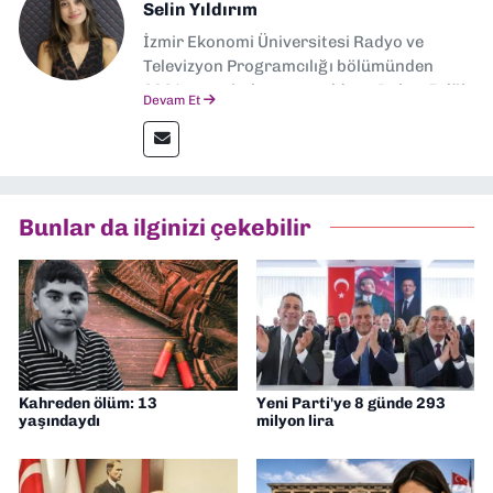
Selin Yıldırım
İzmir Ekonomi Üniversitesi Radyo ve
Televizyon Programcılığı bölümünden
2024 senesinde mezun oldum. Dokuz Eylül
Devam Et
Gazetesi'nde spor yazarlığı yaparken,
editörlük görevini de üstleniyorum.
Bunlar da ilginizi çekebilir
Kahreden ölüm: 13
Yeni Parti'ye 8 günde 293
yaşındaydı
milyon lira