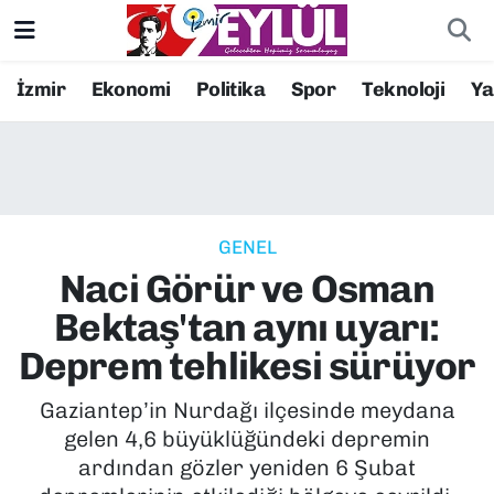
Resmi İlanlar
Konak Nöbetçi Eczaneler
İzmir
Ekonomi
Politika
Spor
Teknoloji
Y
BİLİM
Konak Hava Durumu
DÜNYA
Konak Trafik Yoğunluk Haritası
GENEL
EĞİTİM
Süper Lig Puan Durumu ve Fikstür
Naci Görür ve Osman
EKONOMİ
Tüm Manşetler
Bektaş'tan aynı uyarı:
Deprem tehlikesi sürüyor
KÜLTÜR SANAT
Son Dakika Haberleri
Gaziantep’in Nurdağı ilçesinde meydana
MAGAZİN
Haber Arşivi
gelen 4,6 büyüklüğündeki depremin
ardından gözler yeniden 6 Şubat
POLİTİKA