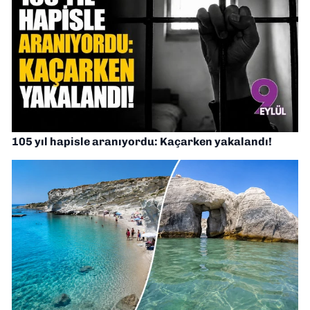
105 yıl hapisle aranıyordu: Kaçarken yakalandı!