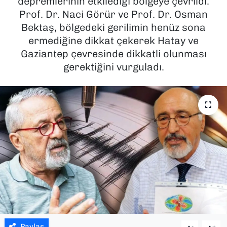
depremlerinin etkilediği bölgeye çevrildi.
Prof. Dr. Naci Görür ve Prof. Dr. Osman
SAĞLIK
Bektaş, bölgedeki gerilimin henüz sona
ermediğine dikkat çekerek Hatay ve
SPOR
Gaziantep çevresinde dikkatli olunması
gerektiğini vurguladı.
TEKNOLOJİ
YAŞAM
YEREL YÖNETİMLER
Paylaş
-
+