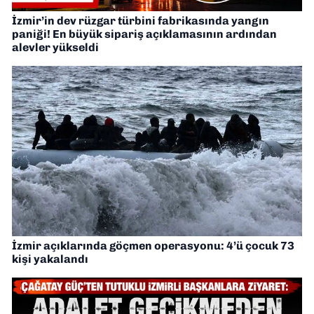
İzmir’in dev rüzgar türbini fabrikasında yangın
paniği! En büyük sipariş açıklamasının ardından
alevler yükseldi
İzmir açıklarında göçmen operasyonu: 4’ü çocuk 73
kişi yakalandı