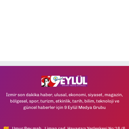
İzmir son dakika haber, ulusal, ekonomi, siyaset, magazin,
bölgesel, spor, turizm, etkinlik, tarih, bilim, teknoloji ve
güncel haberler için 9 Eylül Medya Grubu
Umur Bey mah., Liman cad, Havagazı Yerleşkesi No:16/6