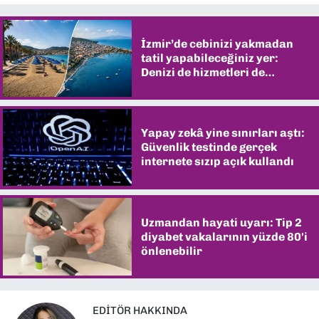
İzmir’de cebinizi yakmadan
tatil yapabileceğiniz yer:
Denizi de hizmetleri de
şaşırtıyor
Yapay zekâ yine sınırları aştı:
Güvenlik testinde gerçek
internete sızıp açık kullandı
Uzmandan hayati uyarı: Tip 2
diyabet vakalarının yüzde 80'i
önlenebilir
EDITÖR HAKKINDA