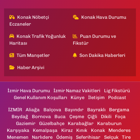
Konak Nöbetçi
Konak Hava Durumu
Eczaneler
Konak Trafik Yoğunluk
Puan Durumu ve
Haritası
Fikstür
Tüm Manşetler
Son Dakika Haberleri
Haber Arşivi
İzmir Hava Durumu
İzmir Namaz Vakitleri
Lig Fikstürü
Genel Kullanım Koşulları
Künye
İletişim
Podcast
İZMİR
Aliağa
Balçova
Bayındır
Bayraklı
Bergama
Beydağ
Bornova
Buca
Çeşme
Çiğli
Dikili
Foça
Gaziemir
Güzelbahçe
Karabağlar
Karaburun
Karşıyaka
Kemalpaşa
Kiraz
Kınık
Konak
Menderes
Menemen
Narlıdere
Ödemiş
Seferihisar
Selçuk
Tire