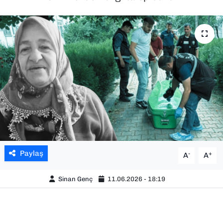
SAĞLIK
SPOR
TEKNOLOJİ
YAŞAM
YEREL YÖNETİMLER
Paylaş
-
+
A
A
Sinan Genç
11.06.2026 - 18:19