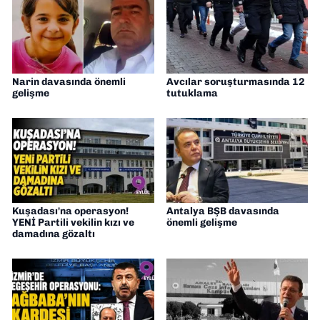
Narin davasında önemli
Avcılar soruşturmasında 12
gelişme
tutuklama
Kuşadası'na operasyon!
Antalya BŞB davasında
YENİ Partili vekilin kızı ve
önemli gelişme
damadına gözaltı