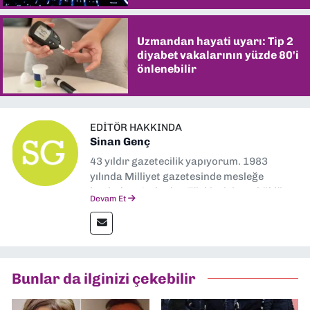
Uzmandan hayati uyarı: Tip 2
diyabet vakalarının yüzde 80'i
önlenebilir
EDITÖR HAKKINDA
Sinan Genç
43 yıldır gazetecilik yapıyorum. 1983
yılında Milliyet gazetesinde mesleğe
başladım. Ardından Türkiye’nin en köklü
Devam Et
gazetelerinden Yeni Asır’da 36 yıl boyunca
muhabir, editör, müdür yardımcısı ve spor
müdürü olarak görev yaptım. Ayrıca Yeni
Asır TV’de 7 yıl boyunca programlar
hazırlayıp sundum. Şu anda Dokuz Eylül
Bunlar da ilginizi çekebilir
Gazetesi'nde editörlük yapıyorum