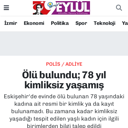
Resmi İlanlar
Konak Nöbetçi Eczaneler
İzmir
Ekonomi
Politika
Spor
Teknoloji
Y
BİLİM
Konak Hava Durumu
DÜNYA
Konak Trafik Yoğunluk Haritası
POLİS / ADLİYE
EĞİTİM
Süper Lig Puan Durumu ve Fikstür
Ölü bulundu; 78 yıl
EKONOMİ
Tüm Manşetler
kimliksiz yaşamış
KÜLTÜR SANAT
Son Dakika Haberleri
Eskişehir'de evinde ölü bulunan 78 yaşındaki
kadına ait resmi bir kimlik ya da kayıt
MAGAZİN
Haber Arşivi
bulunamadı. Bu zamana kadar kimliksiz
yaşadığı tespit edilen yaşlı kadın için ilgili
POLİTİKA
birimlerden bilgi talep edildi