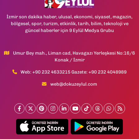
İzmir son dakika haber, ulusal, ekonomi, siyaset, magazin,
bölgesel, spor, turizm, etkinlik, tarih, bilim, teknoloji ve
güncel haberler için 9 Eylül Medya Grubu
Umur Bey mah., Liman cad, Havagazı Yerleşkesi No:16/6
Konak / İzmir
Web: +90 232 4633215 Gazete: +90 232 4048989
web@dokuzeylul.com