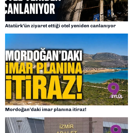
Atatürk’ün ziyaret ettiği otel yeniden canlanıyor
Mordoğan’daki imar planına itiraz!