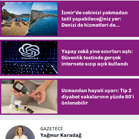
İzmir’de cebinizi yakmadan
tatil yapabileceğiniz yer:
Denizi de hizmetleri de
şaşırtıyor
Yapay zekâ yine sınırları aştı:
Güvenlik testinde gerçek
internete sızıp açık kullandı
Uzmandan hayati uyarı: Tip 2
diyabet vakalarının yüzde 80'i
önlenebilir
GAZETECI
Yağmur Karadağ