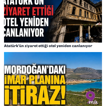
Atatürk’ün ziyaret ettiği otel yeniden canlanıyor