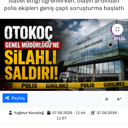
isabet ettiği öğrenilirken, olayın ardından
polis ekipleri geniş çaplı soruşturma başlattı
SAĞLIK
SPOR
TEKNOLOJİ
YAŞAM
YEREL YÖNETİMLER
Paylaş
-
+
A
A
Yağmur Karadağ
07.06.2026 - 11:44
07.06.2026 -
11:57