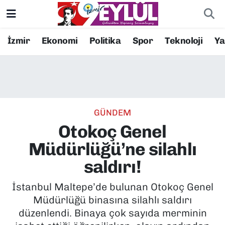
Resmi İlanlar
Konak Nöbetçi Eczaneler
İzmir
Ekonomi
Politika
Spor
Teknoloji
Y
BİLİM
Konak Hava Durumu
DÜNYA
Konak Trafik Yoğunluk Haritası
GÜNDEM
EĞİTİM
Süper Lig Puan Durumu ve Fikstür
Otokoç Genel
EKONOMİ
Tüm Manşetler
Müdürlüğü’ne silahlı
saldırı!
KÜLTÜR SANAT
Son Dakika Haberleri
İstanbul Maltepe’de bulunan Otokoç Genel
MAGAZİN
Haber Arşivi
Müdürlüğü binasına silahlı saldırı
düzenlendi. Binaya çok sayıda merminin
POLİTİKA