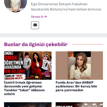
Ege Üniversitesi İletişim Fakültesi
Gazetecilik Bölümü’nü hem bölüm birincisi
hem de fakülte birincisi olarak bitirdim.
Devam Et
Ardından Ege Üniversitesi'nde “Siyasal
İletişim” üzerine yüksek lisans eğitimimi
tamamladım. Halen aynı anabilim dalında
“İklim Krizi Haberciliği” üzerine doktora
eğitimim sürüyor. 9 Eylül'de “Haber
Bunlar da ilginizi çekebilir
Müdürü” olarak görev almaktayım. Hak
odaklı haberciliğe dair çalışmalar
yapıyorum
İzmirli Irmak öğretmen
Funda Arar’dan AHBAP
davasında yeni gelişme:
açıklaması: Bir kuruş bile
Tanıklar “tokat” iddiasını
para yatırmadım
anlattı