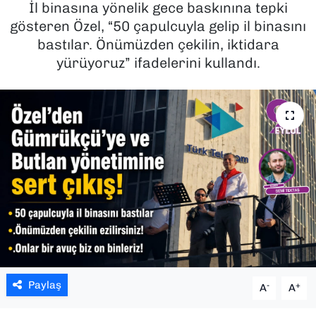
İl binasına yönelik gece baskınına tepki
gösteren Özel, “50 çapulcuyla gelip il binasını
SAĞLIK
bastılar. Önümüzden çekilin, iktidara
yürüyoruz” ifadelerini kullandı.
SPOR
TEKNOLOJİ
YAŞAM
YEREL YÖNETİMLER
Paylaş
-
+
A
A