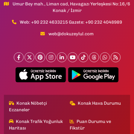
Umur Bey mah., Liman cad, Havagazı Yerleşkesi No:16/6
Konak / İzmir
Web: +90 232 4633215 Gazete: +90 232 4048989
web@dokuzeylul.com
Konak Nöbetçi
Konak Hava Durumu
Eczaneler
Konak Trafik Yoğunluk
Puan Durumu ve
Haritası
Fikstür