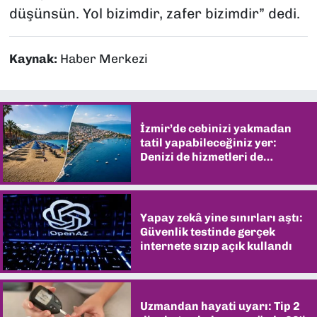
düşünsün. Yol bizimdir, zafer bizimdir” dedi.
Kaynak:
Haber Merkezi
İzmir’de cebinizi yakmadan
tatil yapabileceğiniz yer:
Denizi de hizmetleri de
şaşırtıyor
Yapay zekâ yine sınırları aştı:
Güvenlik testinde gerçek
internete sızıp açık kullandı
Uzmandan hayati uyarı: Tip 2