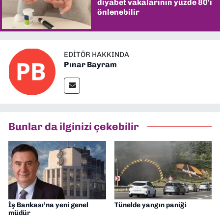
diyabet vakalarının yüzde 80'i
önlenebilir
EDITÖR HAKKINDA
Pınar Bayram
Bunlar da ilginizi çekebilir
İş Bankası’na yeni genel
Tünelde yangın paniği
müdür