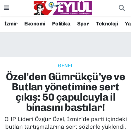
Resmi İlanlar
Konak Nöbetçi Eczaneler
İzmir
Ekonomi
Politika
Spor
Teknoloji
Y
BİLİM
Konak Hava Durumu
DÜNYA
Konak Trafik Yoğunluk Haritası
GENEL
EĞİTİM
Süper Lig Puan Durumu ve Fikstür
Özel’den Gümrükçü’ye ve
EKONOMİ
Tüm Manşetler
Butlan yönetimine sert
çıkış: 50 çapulcuyla il
KÜLTÜR SANAT
Son Dakika Haberleri
binasını bastılar!
MAGAZİN
Haber Arşivi
CHP Lideri Özgür Özel, İzmir’de parti içindeki
butlan tartışmalarına sert sözlerle yüklendi.
POLİTİKA