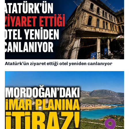
Atatürk’ün ziyaret ettiği otel yeniden canlanıyor