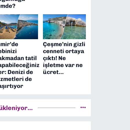
imde?
zmir’de
Çeşme’nin gizli
ebinizi
cenneti ortaya
akmadan tatil
çıktı! Ne
apabileceğiniz
işletme var ne
er: Denizi de
ücret…
izmetleri de
aşırtıyor
ükleniyor...