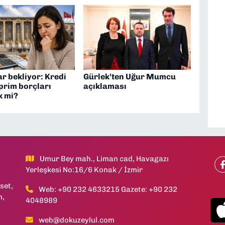
r bekliyor: Kredi
Gürlek’ten Uğur Mumcu
 prim borçları
açıklaması
k mi?
Umur Bey mah., Liman cad, Havagazı
Yerleşkesi No:16/6 Konak / İzmir
set,
Web: +90 232 4633215 Gazete: +90 232
h,
4048989
web@dokuzeylul.com