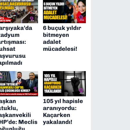
arşıyaka’da
6 buçuk yıldır
tadyum
bitmeyen
artışması:
adalet
uhsat
mücadelesi!
aşvurusu
apılmadı
aşkan
105 yıl hapisle
utuklu,
aranıyordu:
aşkanvekili
Kaçarken
HP’de: Meclis
yakalandı!
oğunluğu