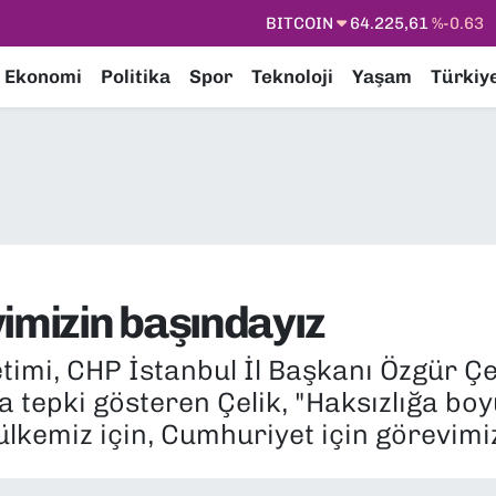
DOLAR
47,7143
%0.16
EURO
55,0317
%-0.02
Ekonomi
Politika
Spor
Teknoloji
Yaşam
Türkiy
STERLİN
64,2463
%0.07
GRAM ALTIN
6510.40
%0.45
BİST100
13.799
%70
BITCOIN
64.225,61
%-0.63
imizin başındayız
imi, CHP İstanbul İl Başkanı Özgür Çeli
ara tepki gösteren Çelik, "Haksızlığa b
ülkemiz için, Cumhuriyet için görevimi