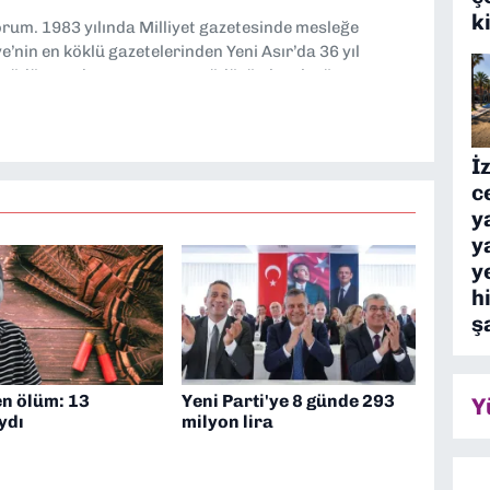
k
yorum. 1983 yılında Milliyet gazetesinde mesleğe
’nin en köklü gazetelerinden Yeni Asır’da 36 yıl
 müdür yardımcısı ve spor müdürü olarak görev
TV’de 7 yıl boyunca programlar hazırlayıp sundum. Şu
'nde editörlük yapıyorum
İ
c
y
y
y
h
ş
n ölüm: 13
Yeni Parti'ye 8 günde 293
Y
ydı
milyon lira