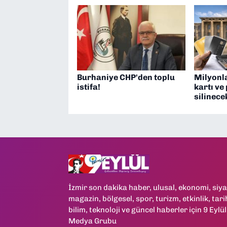
Burhaniye CHP'den toplu
Milyonla
istifa!
kartı ve
silinece
İzmir son dakika haber, ulusal, ekonomi, siya
magazin, bölgesel, spor, turizm, etkinlik, tari
bilim, teknoloji ve güncel haberler için 9 Eylül
Medya Grubu