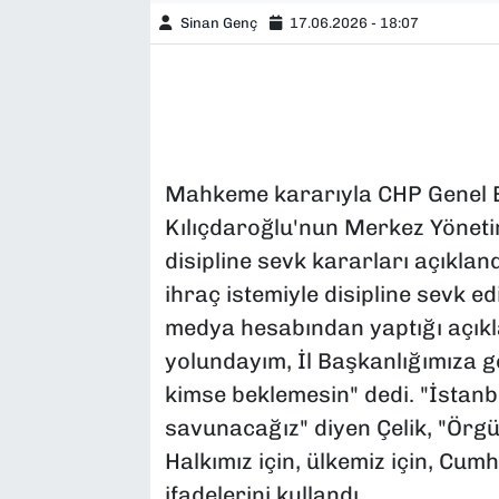
Sinan Genç
17.06.2026 - 18:07
Mahkeme kararıyla CHP Genel Ba
Kılıçdaroğlu'nun Merkez Yöneti
disipline sevk kararları açıklan
ihraç istemiyle disipline sevk ed
medya hesabından yaptığı açık
yolundayım, İl Başkanlığımıza 
kimse beklemesin" dedi. "İstanb
savunacağız" diyen Çelik, "Örg
Halkımız için, ülkemiz için, Cum
ifadelerini kullandı.