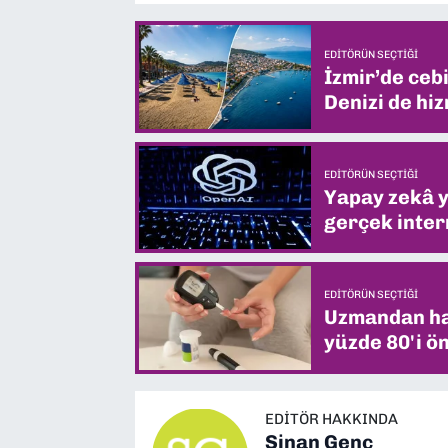
EDITÖRÜN SEÇTIĞI
İzmir’de ceb
Denizi de hiz
EDITÖRÜN SEÇTIĞI
Yapay zekâ yi
gerçek intern
EDITÖRÜN SEÇTIĞI
Uzmandan hay
yüzde 80'i ön
EDITÖR HAKKINDA
Sinan Genç