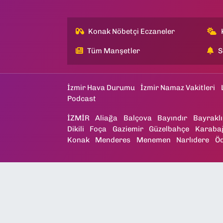
Konak Nöbetçi Eczaneler
Tüm Manşetler
S
İzmir Hava Durumu
İzmir Namaz Vakitleri
Podcast
İZMİR
Aliağa
Balçova
Bayındır
Bayraklı
Dikili
Foça
Gaziemir
Güzelbahçe
Karaba
Konak
Menderes
Menemen
Narlıdere
Ö