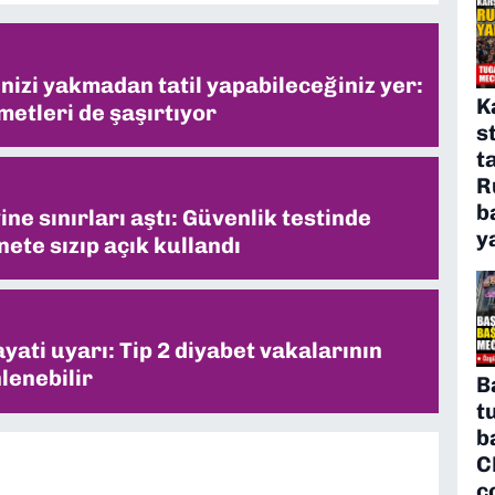
inizi yakmadan tatil yapabileceğiniz yer:
K
metleri de şaşırtıyor
s
t
R
b
ne sınırları aştı: Güvenlik testinde
y
ete sızıp açık kullandı
ati uyarı: Tip 2 diyabet vakalarının
lenebilir
B
t
b
C
ç