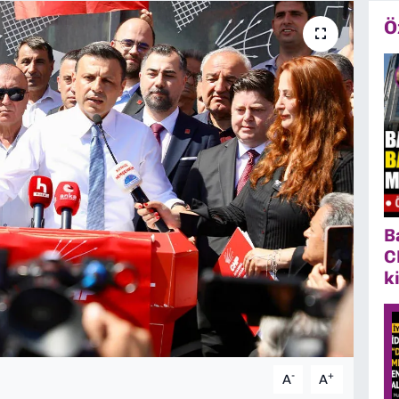
Ö
B
C
k
-
+
A
A