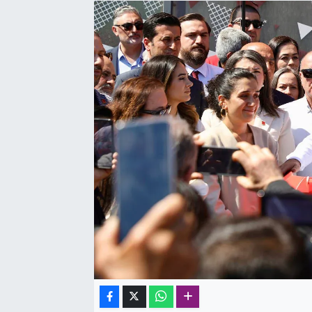
SAĞLIK
SPOR
TEKNOLOJİ
YAŞAM
YEREL YÖNETİMLER