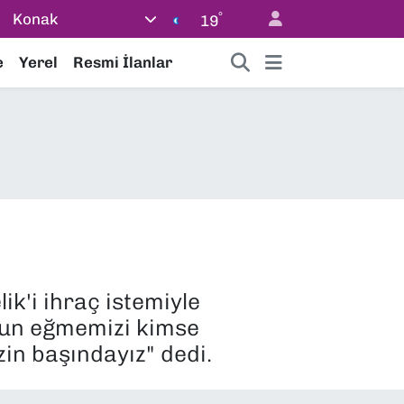
°
Konak
19
e
Yerel
Resmi İlanlar
k'i ihraç istemiyle
oyun eğmemizi kimse
zin başındayız" dedi.