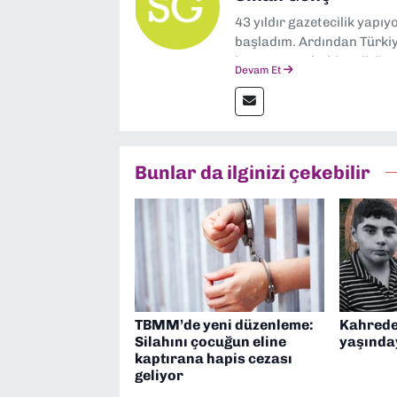
43 yıldır gazetecilik yapı
başladım. Ardından Türkiye
boyunca muhabir, editör,
Devam Et
yaptım. Ayrıca Yeni Asır 
anda Dokuz Eylül Gazetesi
Bunlar da ilginizi çekebilir
TBMM’de yeni düzenleme:
Kahrede
Silahını çocuğun eline
yaşında
kaptırana hapis cezası
geliyor