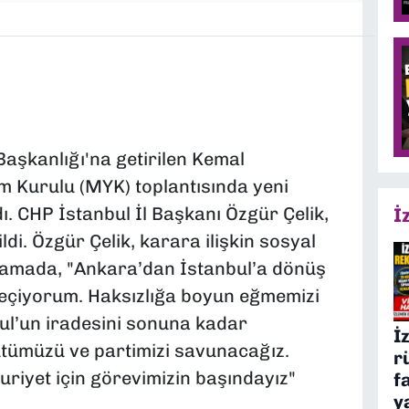
şkanlığı'na getirilen Kemal
m Kurulu (MYK) toplantısında yeni
dı. CHP İstanbul İl Başkanı Özgür Çelik,
İ
ildi. Özgür Çelik, karara ilişkin sosyal
lamada, "Ankara’dan İstanbul’a dönüş
geçiyorum. Haksızlığa boyun eğmemizi
ul’un iradesini sonuna kadar
İ
ütümüzü ve partimizi savunacağız.
r
huriyet için görevimizin başındayız"
f
y