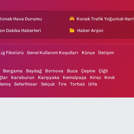
Konak Hava Durumu
Konak Trafik Yoğunluk Hari
on Dakika Haberleri
Haber Arşivi
Lig Fikstürü
Genel Kullanım Koşulları
Künye
İletişim
Bergama
Beydağ
Bornova
Buca
Çeşme
Çiğli
ğlar
Karaburun
Karşıyaka
Kemalpaşa
Kiraz
Kınık
demiş
Seferihisar
Selçuk
Tire
Torbalı
Urla