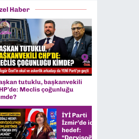
zel Haber
aşkan tutuklu, başkanvekili
HP’de: Meclis çoğunluğu
imde?
İYİ Parti
İzmir’de iddialı
hedef:
“Dervişoğlu’nun