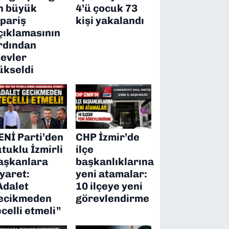
n büyük
4’ü çocuk 73
ipariş
kişi yakalandı
çıklamasının
rdından
levler
ükseldi
ENİ Parti’den
CHP İzmir’de
utuklu İzmirli
ilçe
aşkanlara
başkanlıklarına
iyaret:
yeni atamalar:
Adalet
10 ilçeye yeni
ecikmeden
görevlendirme
ecelli etmeli”