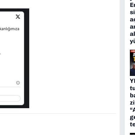
E
s
a
a
a
y
Y
t
b
z
“
g
t