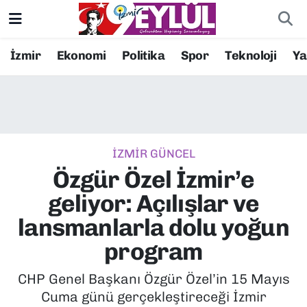
Resmi İlanlar
Konak Nöbetçi Eczaneler
İzmir
Ekonomi
Politika
Spor
Teknoloji
Y
BİLİM
Konak Hava Durumu
DÜNYA
Konak Trafik Yoğunluk Haritası
İZMİR GÜNCEL
EĞİTİM
Süper Lig Puan Durumu ve Fikstür
Özgür Özel İzmir’e
EKONOMİ
Tüm Manşetler
geliyor: Açılışlar ve
lansmanlarla dolu yoğun
KÜLTÜR SANAT
Son Dakika Haberleri
program
MAGAZİN
Haber Arşivi
CHP Genel Başkanı Özgür Özel’in 15 Mayıs
Cuma günü gerçekleştireceği İzmir
POLİTİKA