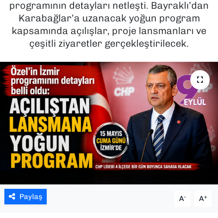
programının detayları netleşti. Bayraklı’dan
Karabağlar’a uzanacak yoğun program
SAĞLIK
kapsamında açılışlar, proje lansmanları ve
çeşitli ziyaretler gerçekleştirilecek.
SPOR
TEKNOLOJİ
YAŞAM
YEREL YÖNETİMLER
Paylaş
-
+
A
A