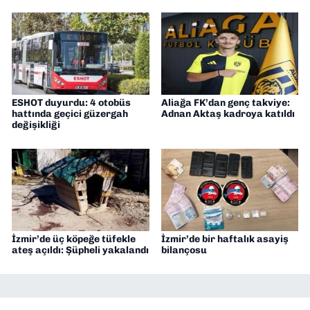
ESHOT duyurdu: 4 otobüs
Aliağa FK’dan genç takviye:
hattında geçici güzergah
Adnan Aktaş kadroya katıldı
değişikliği
İzmir’de üç köpeğe tüfekle
İzmir’de bir haftalık asayiş
ateş açıldı: Şüpheli yakalandı
bilançosu