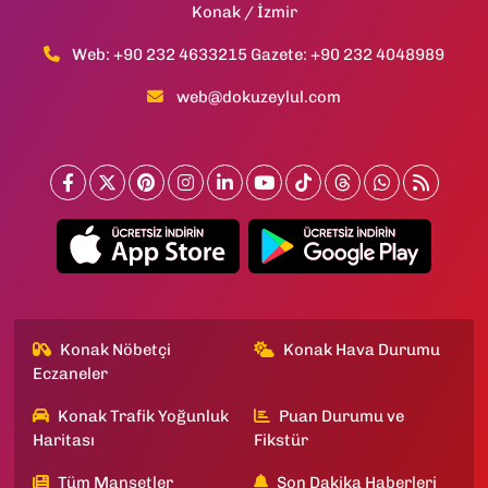
Konak / İzmir
Web: +90 232 4633215 Gazete: +90 232 4048989
web@dokuzeylul.com
Konak Nöbetçi
Konak Hava Durumu
Eczaneler
Konak Trafik Yoğunluk
Puan Durumu ve
Haritası
Fikstür
Tüm Manşetler
Son Dakika Haberleri