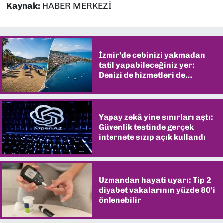
Kaynak:
HABER MERKEZİ
İzmir’de cebinizi yakmadan
tatil yapabileceğiniz yer:
Denizi de hizmetleri de
şaşırtıyor
Yapay zekâ yine sınırları aştı:
Güvenlik testinde gerçek
internete sızıp açık kullandı
Uzmandan hayati uyarı: Tip 2
diyabet vakalarının yüzde 80'i
önlenebilir