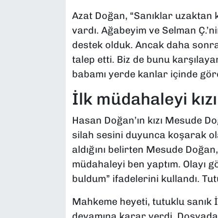
Azat Doğan, “Sanıklar uzaktan k
vardı. Ağabeyim ve Selman Ç.’nin
destek olduk. Ancak daha sonra 
talep etti. Biz de bunu karşıla
babamı yerde kanlar içinde gör
İlk müdahaleyi kızı
Hasan Doğan’ın kızı Mesude Do
silah sesini duyunca koşarak olay
aldığını belirten Mesude Doğan, 
müdahaleyi ben yaptım. Olayı 
buldum” ifadelerini kullandı. Tu
Mahkeme heyeti, tutuklu sanık İ
devamına karar verdi. Dosyadak