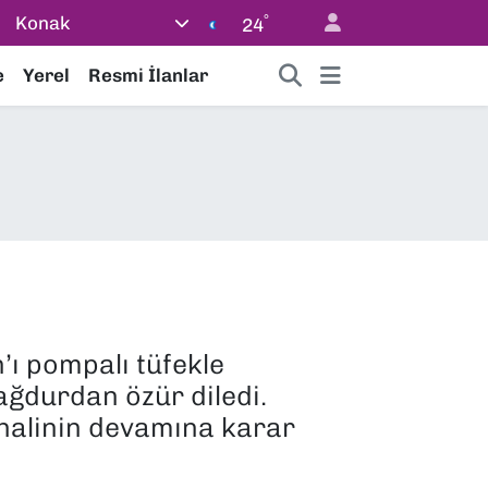
°
Konak
24
e
Yerel
Resmi İlanlar
’ı pompalı tüfekle
ğdurdan özür diledi.
 halinin devamına karar