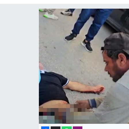
SAĞLIK
SPOR
TEKNOLOJİ
YAŞAM
YEREL YÖNETİMLER