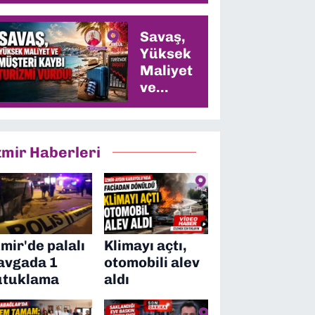
Savaş,
Yüksek
Maliyet
ve
Müşteri
Kaybı
Turizmi
zmir Haberleri
Vurdu
zmir'de palalı
Klimayı açtı,
avgada 1
otomobili alev
utuklama
aldı