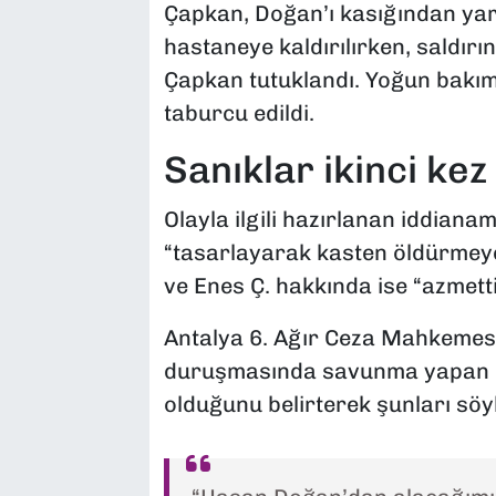
Çapkan, Doğan’ı kasığından ya
hastaneye kaldırılırken, saldırı
Çapkan tutuklandı. Yoğun bakı
taburcu edildi.
Sanıklar ikinci ke
Olayla ilgili hazırlanan iddian
“tasarlayarak kasten öldürmeye
ve Enes Ç. hakkında ise “azmett
Antalya 6. Ağır Ceza Mahkemesi
duruşmasında savunma yapan Ç
olduğunu belirterek şunları söyl