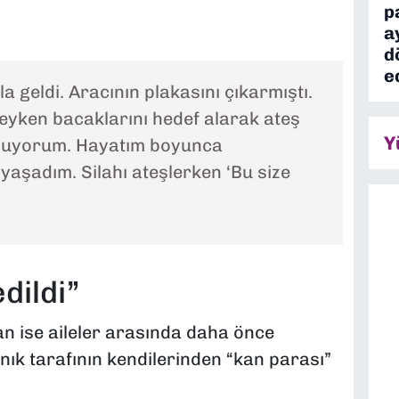
p
a
d
e
a geldi. Aracının plakasını çıkarmıştı.
ken bacaklarını hedef alarak ateş
Y
ü oluyorum. Hayatım boyunca
aşadım. Silahı ateşlerken ‘Bu size
dildi”
n ise aileler arasında daha önce
ık tarafının kendilerinden “kan parası”