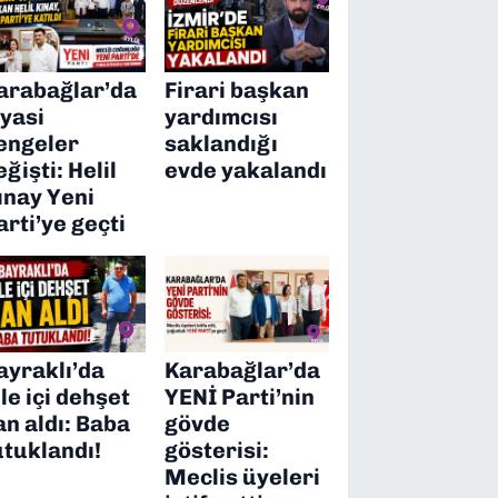
arabağlar’da
Firari başkan
iyasi
yardımcısı
engeler
saklandığı
eğişti: Helil
evde yakalandı
ınay Yeni
arti’ye geçti
ayraklı’da
Karabağlar’da
ile içi dehşet
YENİ Parti’nin
an aldı: Baba
gövde
utuklandı!
gösterisi:
Meclis üyeleri