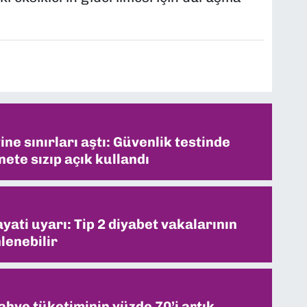
ne sınırları aştı: Güvenlik testinde
ete sızıp açık kullandı
ati uyarı: Tip 2 diyabet vakalarının
lenebilir
ahve tüketiminin yüzde 70’i artık