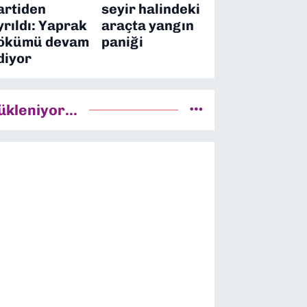
artiden
seyir halindeki
yrıldı: Yaprak
araçta yangın
ökümü devam
paniği
diyor
ükleniyor...