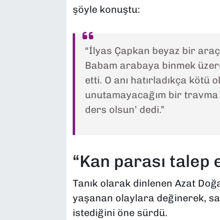
şöyle konuştu:
“İlyas Çapkan beyaz bir araçl
Babam arabaya binmek üzerey
etti. O anı hatırladıkça köt
unutamayacağım bir travma y
ders olsun’ dedi.”
“Kan parası talep e
Tanık olarak dinlenen Azat Doğa
yaşanan olaylara değinerek, san
istediğini öne sürdü.