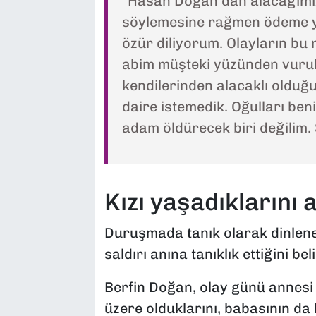
“Hasan Doğan’dan alacağımız
söylemesine rağmen ödeme 
özür diliyorum. Olayların bu
abim müşteki yüzünden vuruld
kendilerinden alacaklı oldu
daire istemedik. Oğulları be
adam öldürecek biri değilim.
Kızı yaşadıklarını a
Duruşmada tanık olarak dinlene
saldırı anına tanıklık ettiğini bel
Berfin Doğan, olay günü annesi v
üzere olduklarını, babasının da 