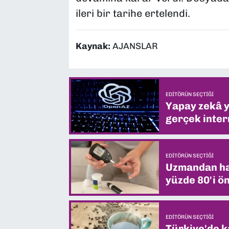
ileri bir tarihe ertelendi.
Kaynak:
AJANSLAR
EDITÖRÜN SEÇTIĞI
Yapay zekâ yi
gerçek intern
EDITÖRÜN SEÇTIĞI
Uzmandan hay
yüzde 80'i ön
EDITÖRÜN SEÇTIĞI
Türkiye'de k