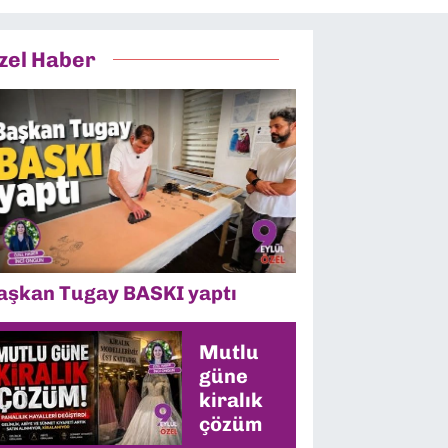
zel Haber
aşkan Tugay BASKI yaptı
Mutlu
güne
kiralık
çözüm