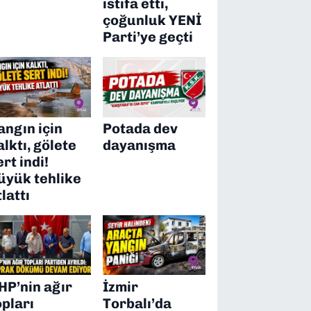
istifa etti,
çoğunluk YENİ
Parti’ye geçti
angın için
Potada dev
alktı, gölete
dayanışma
ert indi!
üyük tehlike
tlattı
HP’nin ağır
İzmir
opları
Torbalı’da