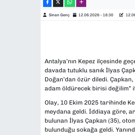
Sinan Genç
12.06.2026 - 18:30
12.06
Antalya’nın Kepez ilçesinde geçen 
davada tutuklu sanık İlyas Ç
Doğan’dan özür diledi. Çapkan, 
adam öldürecek birisi değilim” if
Olay, 10 Ekim 2025 tarihinde Ke
meydana geldi. İddiaya göre, a
bulunan İlyas Çapkan (35), otom
bulunduğu sokağa geldi. Yanında