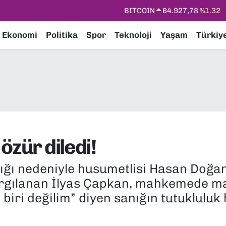
DOLAR
47,5894
%0.08
EURO
55,0398
%-0.02
Ekonomi
Politika
Spor
Teknoloji
Yaşam
Türkiy
STERLİN
64,1581
%0.16
GRAM ALTIN
6508.83
%4.44
BİST100
13.703
%11
özür diledi!
ığı nedeniyle husumetlisi Hasan Doğan
argılanan İlyas Çapkan, mahkemede ma
biri değilim” diyen sanığın tutukluluk