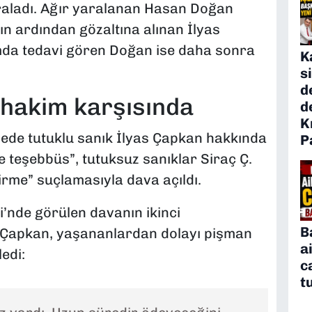
raladı. Ağır yaralanan Hasan Doğan
nın ardından gözaltına alınan İlyas
mda tedavi gören Doğan ise daha sonra
K
s
d
z hakim karşısında
d
K
amede tutuklu sanık İlyas Çapkan hakkında
P
 teşebbüs”, tutuksuz sanıklar Siraç Ç.
irme” suçlamasıyla dava açıldı.
’nde görülen davanın ikinci
B
apkan, yaşananlardan dolayı pişman
a
edi:
c
t