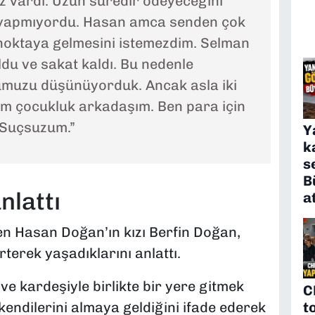
 vardı. Uzun süredir ödeyeceğini
yapmıyordu. Hasan amca senden çok
 noktaya gelmesini istemezdim. Selman
u ve sakat kaldı. Bu nedenle
ğumuzu düşünüyorduk. Ancak asla iki
nim çocukluk arkadaşım. Ben para için
 Suçsuzum.”
Y
k
s
B
nlattı
a
n Hasan Doğan’ın kızı Berfin Doğan,
irterek yaşadıklarını anlattı.
e kardeşiyle birlikte bir yere gitmek
C
t
kendilerini almaya geldiğini ifade ederek