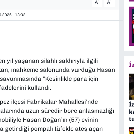
-
+
A
A
.2026 - 18:32
yıl yaşanan silahlı saldırıyla ilgili
İ
apkan, mahkeme salonunda vurduğu Hasan
savunmasında “Kesinlikle para için
adelerini kullandı.
pez ilçesi Fabrikalar Mahallesi’nde
İ
ralarında uzun süredir borç anlaşmazlığı
k
t
obiliyle Hasan Doğan’ın (57) evinin
 getirdiği pompalı tüfekle ateş açan