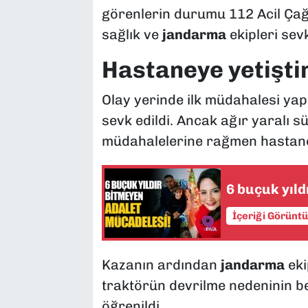
görenlerin durumu 112 Acil Çağ
sağlık ve
jandarma
ekipleri sevk
Hastaneye yetişti
Olay yerinde ilk müdahalesi ya
sevk edildi. Ancak ağır yaralı s
müdahalelerine rağmen hastaney
6 buçuk yıld
İçeriği Görünt
Kazanın ardından
jandarma
eki
traktörün devrilme nedeninin b
öğrenildi.