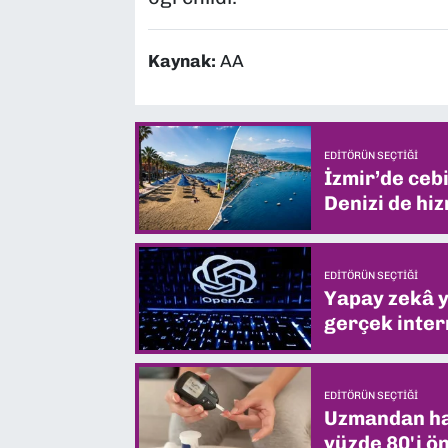
Kaynak:
AA
EDITÖRÜN SEÇTIĞI
İzmir’de ceb
Denizi de hiz
EDITÖRÜN SEÇTIĞI
Yapay zekâ yi
gerçek intern
EDITÖRÜN SEÇTIĞI
Uzmandan hay
yüzde 80'i ön