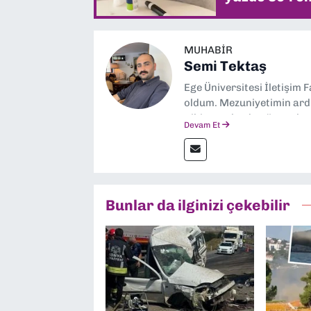
MUHABIR
Semi Tektaş
Ege Üniversitesi İletişim 
oldum. Mezuniyetimin ardı
gibi yayınlarda görev ala
Devam Et
yana ise Dokuz Eylül Gaze
Bunlar da ilginizi çekebilir