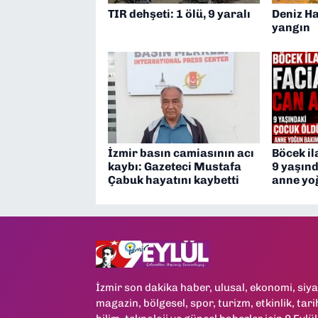
TIR dehşeti: 1 ölü, 9 yaralı
Deniz H
yangın
İzmir basın camiasının acı
Böcek il
kaybı: Gazeteci Mustafa
9 yaşınd
Çabuk hayatını kaybetti
anne yo
İzmir son dakika haber, ulusal, ekonomi, siya
magazin, bölgesel, spor, turizm, etkinlik, tari