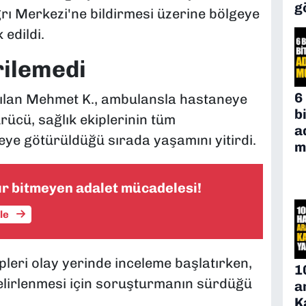
g
rı Merkezi'ne bildirmesi üzerine bölgeye
 edildi.
rilemedi
6
pılan Mehmet K., ambulansla hastaneye
b
ürücü, sağlık ekiplerinin tüm
a
e götürüldüğü sırada yaşamını yitirdi.
m
ır bitmeyen adalet mücadelesi!
üle
pleri olay yerinde inceleme başlatırken,
1
elirlenmesi için soruşturmanın sürdüğü
a
K