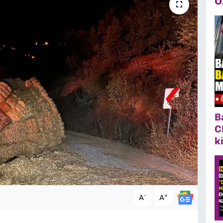
Ö
B
C
k
-
+
A
A