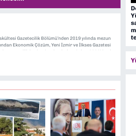
D
Y
s
m
t
Fakültesi Gazetecilik Bölümü’nden 2019 yılında mezun
ndan Ekonomik Çözüm, Yeni İzmir ve İlkses Gazetesi
rak gazetecilik kariyerime başladım. Şubat 2026’dan bu
tesi’nde politika ve ekonomi muhabirliği yapıyorum.
Y