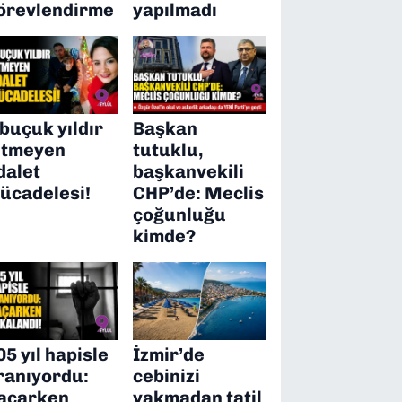
örevlendirme
yapılmadı
 buçuk yıldır
Başkan
itmeyen
tutuklu,
dalet
başkanvekili
ücadelesi!
CHP’de: Meclis
çoğunluğu
kimde?
05 yıl hapisle
İzmir’de
ranıyordu:
cebinizi
açarken
yakmadan tatil