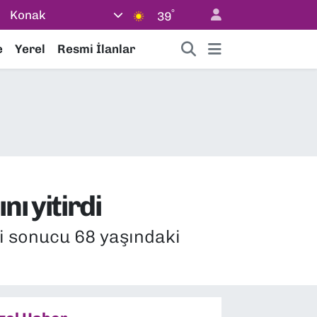
°
Konak
39
e
Yerel
Resmi İlanlar
ı yitirdi
si sonucu 68 yaşındaki