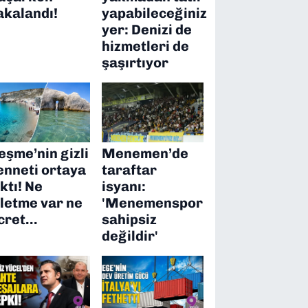
akalandı!
yapabileceğiniz
yer: Denizi de
hizmetleri de
şaşırtıyor
eşme’nin gizli
Menemen’de
enneti ortaya
taraftar
ıktı! Ne
isyanı:
şletme var ne
'Menemenspor
cret…
sahipsiz
değildir'