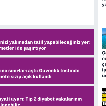
y
inizi yakmadan tatil yapabileceğiniz yer:
metleri de şaşırtıyor
Ç
c
ç
i
ne sınırları aştı: Güvenlik testinde
ü
ete sızıp açık kullandı
ati uyarı: Tip 2 diyabet vakalarının
lenebilir