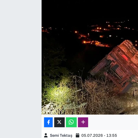
SAĞLIK
SPOR
TEKNOLOJİ
YAŞAM
YEREL YÖNETİMLER
Semi Tektaş
05.07.2026 - 13:55