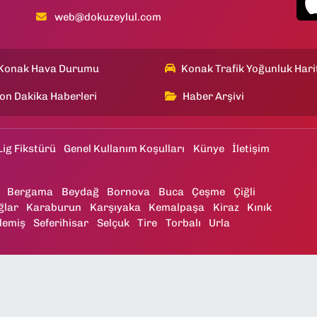
web@dokuzeylul.com
Konak Hava Durumu
Konak Trafik Yoğunluk Hari
on Dakika Haberleri
Haber Arşivi
Lig Fikstürü
Genel Kullanım Koşulları
Künye
İletişim
Bergama
Beydağ
Bornova
Buca
Çeşme
Çiğli
ğlar
Karaburun
Karşıyaka
Kemalpaşa
Kiraz
Kınık
demiş
Seferihisar
Selçuk
Tire
Torbalı
Urla