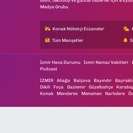
bilim, teknoloji ve güncel haberler için 9 Eylül
Medya Grubu
Konak Nöbetçi Eczaneler
Tüm Manşetler
S
İzmir Hava Durumu
İzmir Namaz Vakitleri
Podcast
İZMİR
Aliağa
Balçova
Bayındır
Bayraklı
Dikili
Foça
Gaziemir
Güzelbahçe
Karaba
Konak
Menderes
Menemen
Narlıdere
Ö