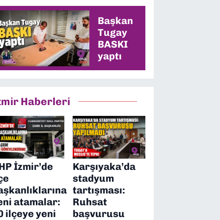
en yüksek oyu
alacağız”
Başkan
Tugay
BASKI
yaptı
zmir Haberleri
HP İzmir’de
Karşıyaka’da
lçe
stadyum
aşkanlıklarına
tartışması:
eni atamalar:
Ruhsat
0 ilçeye yeni
başvurusu