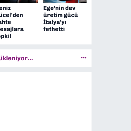
eniz
Ege’nin dev
ücel'den
üretim gücü
ahte
İtalya’yı
esajlara
fethetti
epki!
ükleniyor...