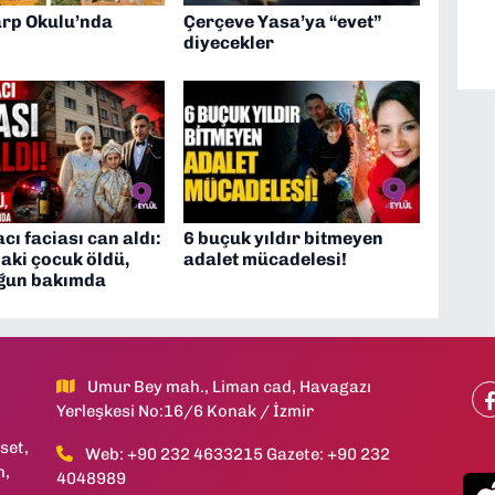
arp Okulu’nda
Çerçeve Yasa’ya “evet”
diyecekler
acı faciası can aldı:
6 buçuk yıldır bitmeyen
aki çocuk öldü,
adalet mücadelesi!
ğun bakımda
Umur Bey mah., Liman cad, Havagazı
Yerleşkesi No:16/6 Konak / İzmir
set,
Web: +90 232 4633215 Gazete: +90 232
h,
4048989