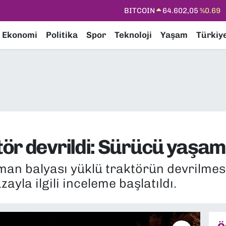
DOLAR
47,6006
%0.06
EURO
55,0250
%0.02
Ekonomi
Politika
Spor
Teknoloji
Yaşam
Türkiy
STERLİN
64,2398
%0.2
GRAM ALTIN
6513.94
%0.32
BİST100
13.768
%48
BITCOIN
64.602,05
%0.69
r devrildi: Sürücü yaşamın
aman balyası yüklü traktörün devrilme
ayla ilgili inceleme başlatıldı.