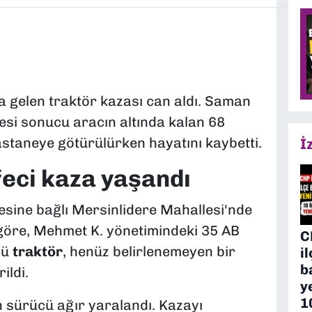
 gelen traktör kazası can aldı. Saman
esi sonucu aracın altında kalan 68
astaneye götürülürken hayatını kaybetti.
İ
feci kaza yaşandı
çesine bağlı Mersinlidere Mahallesi'nde
 göre, Mehmet K. yönetimindeki 35 AB
C
lü
traktör
, henüz belirlenemeyen bir
i
b
ildi.
y
1
n sürücü ağır yaralandı. Kazayı