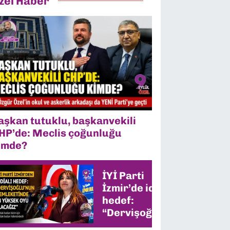
zel Haber
aşkan tutuklu, başkanvekili
HP’de: Meclis çoğunluğu
imde?
İYİ Parti
İzmir’de iddialı
hedef:
“Dervişoğlu’nun
memleketinde