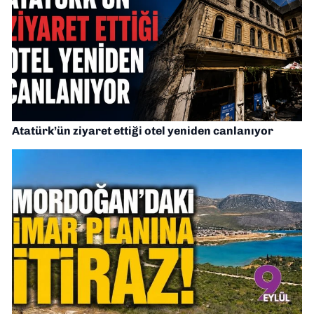
Atatürk’ün ziyaret ettiği otel yeniden canlanıyor