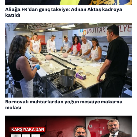
Aliağa FK’dan genç takviye: Adnan Aktaş kadroya
katıldı
Bornovalı muhtarlardan yoğun mesaiye makarna
molası