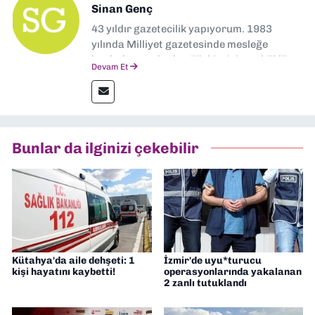
Sinan Genç
43 yıldır gazetecilik yapıyorum. 1983
yılında Milliyet gazetesinde mesleğe
başladım. Ardından Türkiye’nin en köklü
Devam Et
gazetelerinden Yeni Asır’da 36 yıl boyunca
muhabir, editör, müdür yardımcısı ve spor
müdürü olarak görev yaptım. Ayrıca Yeni
Asır TV’de 7 yıl boyunca programlar
hazırlayıp sundum. Şu anda Dokuz Eylül
Bunlar da ilginizi çekebilir
Gazetesi'nde editörlük yapıyorum
Kütahya'da aile dehşeti: 1
İzmir'de uyu*turucu
kişi hayatını kaybetti!
operasyonlarında yakalanan
2 zanlı tutuklandı