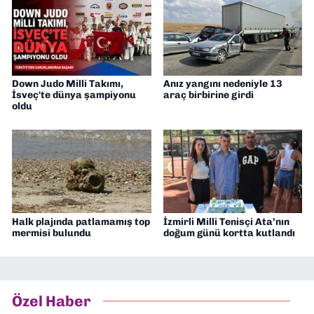
Down Judo Milli Takımı,
Anız yangını nedeniyle 13
İsveç'te dünya şampiyonu
araç birbirine girdi
oldu
Halk plajında patlamamış top
İzmirli Milli Tenisçi Ata’nın
mermisi bulundu
doğum günü kortta kutlandı
Özel Haber