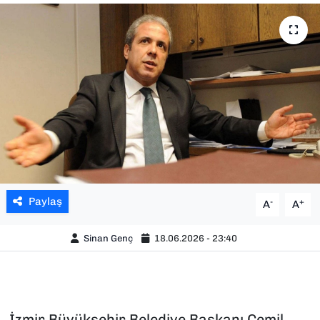
SAĞLIK
SPOR
TEKNOLOJİ
YAŞAM
YEREL YÖNETİMLER
Paylaş
-
+
A
A
Sinan Genç
18.06.2026 - 23:40
İzmir Büyükşehir Belediye Başkanı Cemil