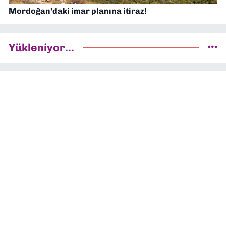
Mordoğan’daki imar planına itiraz!
Yükleniyor...