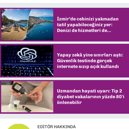
İzmir’de cebinizi yakmadan
tatil yapabileceğiniz yer:
Denizi de hizmetleri de
şaşırtıyor
Yapay zekâ yine sınırları aştı:
Güvenlik testinde gerçek
internete sızıp açık kullandı
Uzmandan hayati uyarı: Tip 2
diyabet vakalarının yüzde 80'i
önlenebilir
EDITÖR HAKKINDA