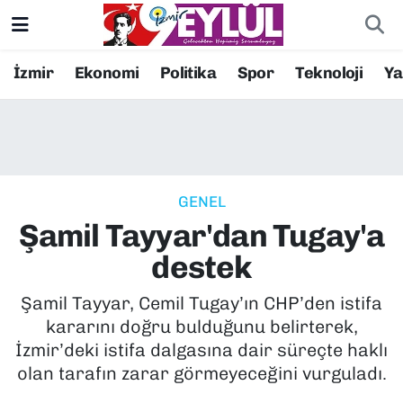
Resmi İlanlar
Konak Nöbetçi Eczaneler
İzmir
Ekonomi
Politika
Spor
Teknoloji
Y
BİLİM
Konak Hava Durumu
DÜNYA
Konak Trafik Yoğunluk Haritası
GENEL
EĞİTİM
Süper Lig Puan Durumu ve Fikstür
Şamil Tayyar'dan Tugay'a
EKONOMİ
Tüm Manşetler
destek
KÜLTÜR SANAT
Son Dakika Haberleri
Şamil Tayyar, Cemil Tugay’ın CHP’den istifa
kararını doğru bulduğunu belirterek,
MAGAZİN
Haber Arşivi
İzmir’deki istifa dalgasına dair süreçte haklı
olan tarafın zarar görmeyeceğini vurguladı.
POLİTİKA