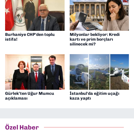
Burhaniye CHP'den toplu
Milyonlar bekliyor: Kredi
istifa!
kartı ve prim borçları
silinecek mi?
Gürlek’ten Uğur Mumcu
İstanbul'da eğitim uçağı
açıklaması
kaza yaptı
Özel Haber