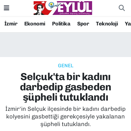
Resmi İlanlar
Konak Nöbetçi Eczaneler
İzmir
Ekonomi
Politika
Spor
Teknoloji
Y
BİLİM
Konak Hava Durumu
DÜNYA
Konak Trafik Yoğunluk Haritası
GENEL
EĞİTİM
Süper Lig Puan Durumu ve Fikstür
Selçuk'ta bir kadını
EKONOMİ
Tüm Manşetler
darbedip gasbeden
şüpheli tutuklandı
KÜLTÜR SANAT
Son Dakika Haberleri
İzmir'in Selçuk ilçesinde bir kadını darbedip
MAGAZİN
Haber Arşivi
kolyesini gasbettiği gerekçesiyle yakalanan
şüpheli tutuklandı.
POLİTİKA