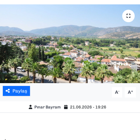
SAĞLIK
SPOR
TEKNOLOJİ
YAŞAM
YEREL YÖNETİMLER
Paylaş
-
+
A
A
Pınar Bayram
21.06.2026 - 19:26