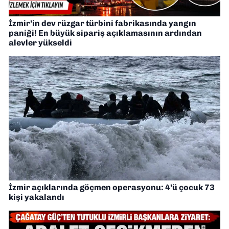
İzmir’in dev rüzgar türbini fabrikasında yangın
paniği! En büyük sipariş açıklamasının ardından
alevler yükseldi
İzmir açıklarında göçmen operasyonu: 4’ü çocuk 73
kişi yakalandı