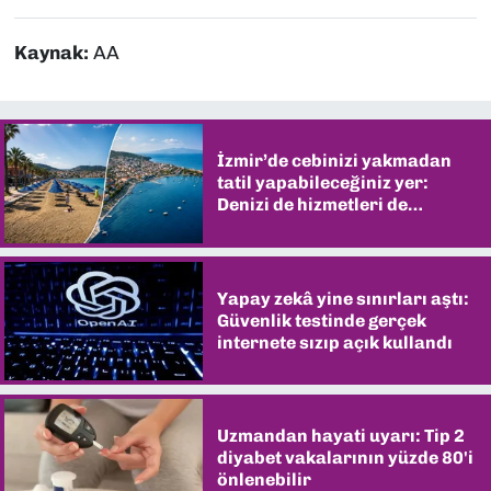
Kaynak:
AA
İzmir’de cebinizi yakmadan
tatil yapabileceğiniz yer:
Denizi de hizmetleri de
şaşırtıyor
Yapay zekâ yine sınırları aştı:
Güvenlik testinde gerçek
internete sızıp açık kullandı
Uzmandan hayati uyarı: Tip 2
diyabet vakalarının yüzde 80'i
önlenebilir