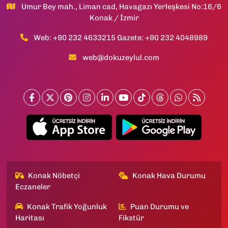
Umur Bey mah., Liman cad, Havagazı Yerleşkesi No:16/6
Konak / İzmir
Web: +90 232 4633215 Gazete: +90 232 4048989
web@dokuzeylul.com
Konak Nöbetçi
Konak Hava Durumu
Eczaneler
Konak Trafik Yoğunluk
Puan Durumu ve
Haritası
Fikstür