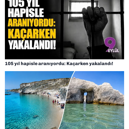
105 yıl hapisle aranıyordu: Kaçarken yakalandı!