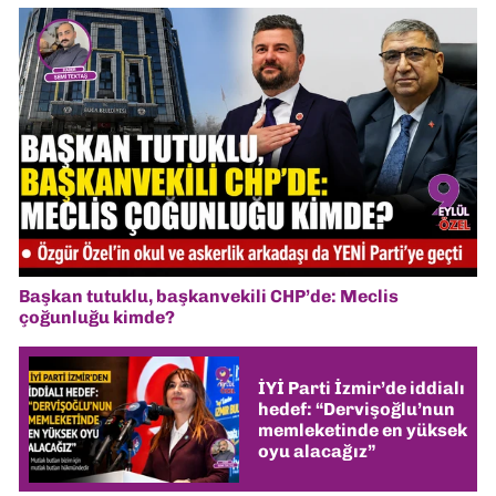
Başkan tutuklu, başkanvekili CHP’de: Meclis
çoğunluğu kimde?
İYİ Parti İzmir’de iddialı
hedef: “Dervişoğlu’nun
memleketinde en yüksek
oyu alacağız”