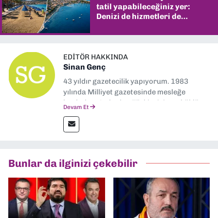
tatil yapabileceğiniz yer:
Denizi de hizmetleri de
şaşırtıyor
EDITÖR HAKKINDA
Sinan Genç
43 yıldır gazetecilik yapıyorum. 1983
yılında Milliyet gazetesinde mesleğe
başladım. Ardından Türkiye’nin en köklü
Devam Et
gazetelerinden Yeni Asır’da 36 yıl boyunca
muhabir, editör, müdür yardımcısı ve spor
müdürü olarak görev yaptım. Ayrıca Yeni
Asır TV’de 7 yıl boyunca programlar
hazırlayıp sundum. Şu anda Dokuz Eylül
Bunlar da ilginizi çekebilir
Gazetesi'nde editörlük yapıyorum