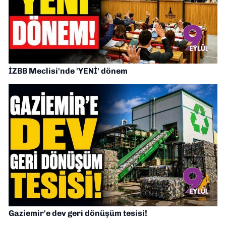
İZBB Meclisi'nde 'YENİ' dönem
Gaziemir'e dev geri dönüşüm tesisi!