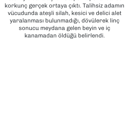
korkunç gerçek ortaya çıktı. Talihsiz adamın
SAĞLIK
vücudunda ateşli silah, kesici ve delici alet
yaralanması bulunmadığı, dövülerek linç
SPOR
sonucu meydana gelen beyin ve iç
kanamadan öldüğü belirlendi.
TEKNOLOJİ
YAŞAM
YEREL YÖNETİMLER