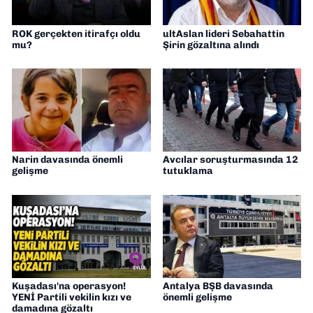
ROK gerçekten itirafçı oldu
ultAslan lideri Sebahattin
mu?
Şirin gözaltına alındı
Narin davasında önemli
Avcılar soruşturmasında 12
gelişme
tutuklama
Kuşadası'na operasyon!
Antalya BŞB davasında
YENİ Partili vekilin kızı ve
önemli gelişme
damadına gözaltı