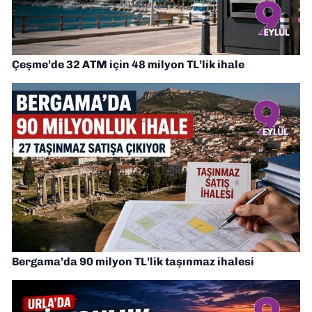
Çeşme’de 32 ATM için 48 milyon TL’lik ihale
Bergama’da 90 milyon TL’lik taşınmaz ihalesi