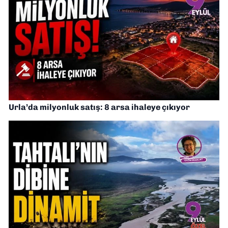
Urla’da milyonluk satış: 8 arsa ihaleye çıkıyor