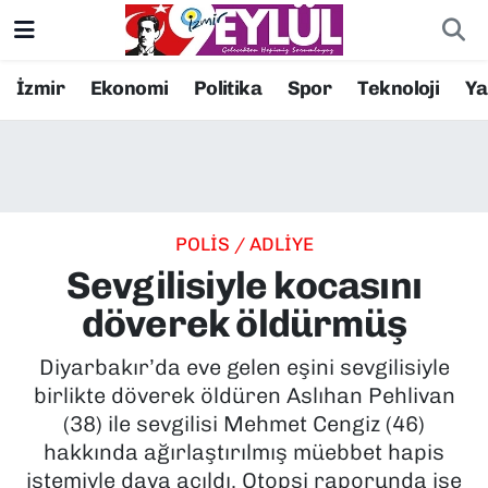
Resmi İlanlar
Konak Nöbetçi Eczaneler
İzmir
Ekonomi
Politika
Spor
Teknoloji
Y
BİLİM
Konak Hava Durumu
DÜNYA
Konak Trafik Yoğunluk Haritası
POLİS / ADLİYE
EĞİTİM
Süper Lig Puan Durumu ve Fikstür
Sevgilisiyle kocasını
EKONOMİ
Tüm Manşetler
döverek öldürmüş
KÜLTÜR SANAT
Son Dakika Haberleri
Diyarbakır’da eve gelen eşini sevgilisiyle
birlikte döverek öldüren Aslıhan Pehlivan
MAGAZİN
Haber Arşivi
(38) ile sevgilisi Mehmet Cengiz (46)
hakkında ağırlaştırılmış müebbet hapis
POLİTİKA
istemiyle dava açıldı. Otopsi raporunda ise