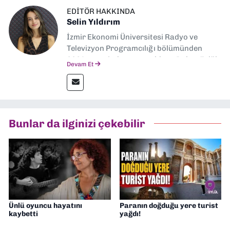
EDITÖR HAKKINDA
Selin Yıldırım
İzmir Ekonomi Üniversitesi Radyo ve
Televizyon Programcılığı bölümünden
2024 senesinde mezun oldum. Dokuz Eylül
Devam Et
Gazetesi'nde spor yazarlığı yaparken,
editörlük görevini de üstleniyorum.
Bunlar da ilginizi çekebilir
Ünlü oyuncu hayatını
Paranın doğduğu yere turist
kaybetti
yağdı!