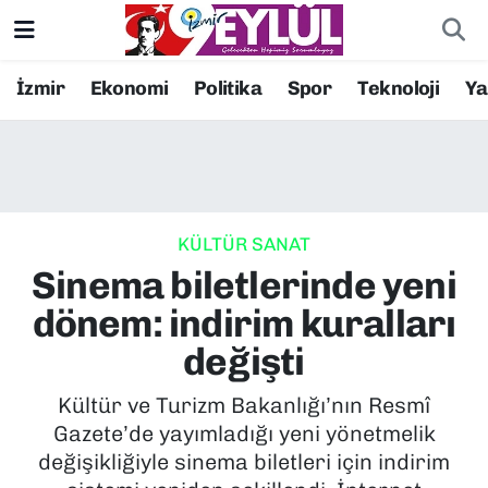
Resmi İlanlar
Konak Nöbetçi Eczaneler
İzmir
Ekonomi
Politika
Spor
Teknoloji
Y
BİLİM
Konak Hava Durumu
DÜNYA
Konak Trafik Yoğunluk Haritası
KÜLTÜR SANAT
EĞİTİM
Süper Lig Puan Durumu ve Fikstür
Sinema biletlerinde yeni
EKONOMİ
Tüm Manşetler
dönem: indirim kuralları
değişti
KÜLTÜR SANAT
Son Dakika Haberleri
Kültür ve Turizm Bakanlığı’nın Resmî
MAGAZİN
Haber Arşivi
Gazete’de yayımladığı yeni yönetmelik
değişikliğiyle sinema biletleri için indirim
POLİTİKA