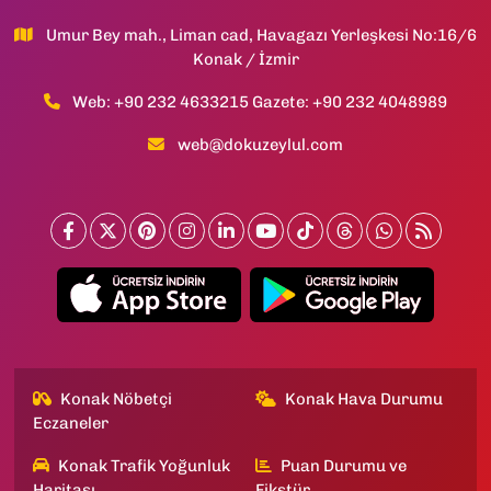
Umur Bey mah., Liman cad, Havagazı Yerleşkesi No:16/6
Konak / İzmir
Web: +90 232 4633215 Gazete: +90 232 4048989
web@dokuzeylul.com
Konak Nöbetçi
Konak Hava Durumu
Eczaneler
Konak Trafik Yoğunluk
Puan Durumu ve
Haritası
Fikstür