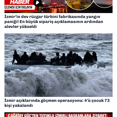
İzmir’in dev rüzgar türbini fabrikasında yangın
paniği! En büyük sipariş açıklamasının ardından
alevler yükseldi
İzmir açıklarında göçmen operasyonu: 4’ü çocuk 73
kişi yakalandı