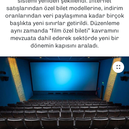
sistemi yeniden şekillendi. İnternet
satışlarından özel bilet modellerine, indirim
SAĞLIK
oranlarından veri paylaşımına kadar birçok
başlıkta yeni sınırlar getirildi. Düzenleme
SPOR
aynı zamanda “film özel bileti” kavramını
mevzuata dahil ederek sektörde yeni bir
TEKNOLOJİ
dönemin kapısını araladı.
YAŞAM
YEREL YÖNETİMLER