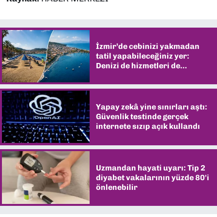
İzmir’de cebinizi yakmadan
tatil yapabileceğiniz yer:
Denizi de hizmetleri de
şaşırtıyor
Yapay zekâ yine sınırları aştı:
Güvenlik testinde gerçek
internete sızıp açık kullandı
Uzmandan hayati uyarı: Tip 2
diyabet vakalarının yüzde 80'i
önlenebilir