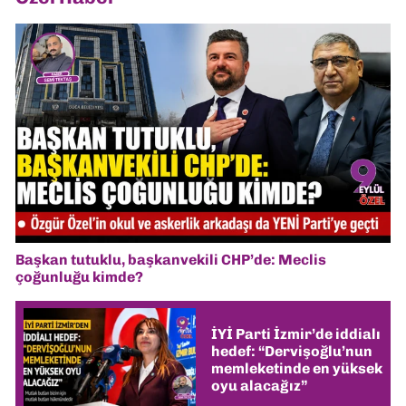
Başkan tutuklu, başkanvekili CHP’de: Meclis
çoğunluğu kimde?
İYİ Parti İzmir’de iddialı
hedef: “Dervişoğlu’nun
memleketinde en yüksek
oyu alacağız”