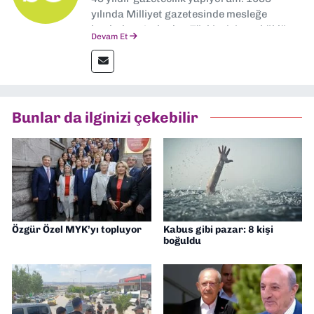
yılında Milliyet gazetesinde mesleğe
başladım. Ardından Türkiye’nin en köklü
Devam Et
gazetelerinden Yeni Asır’da 36 yıl boyunca
muhabir, editör, müdür yardımcısı ve spor
müdürü olarak görev yaptım. Ayrıca Yeni
Asır TV’de 7 yıl boyunca programlar
hazırlayıp sundum. Şu anda Dokuz Eylül
Bunlar da ilginizi çekebilir
Gazetesi'nde editörlük yapıyorum
Özgür Özel MYK’yı topluyor
Kabus gibi pazar: 8 kişi
boğuldu