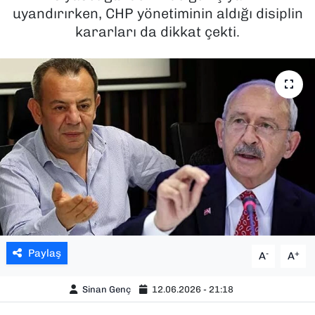
uyandırırken, CHP yönetiminin aldığı disiplin
SAĞLIK
kararları da dikkat çekti.
SPOR
TEKNOLOJİ
YAŞAM
YEREL YÖNETİMLER
Paylaş
-
+
A
A
Sinan Genç
12.06.2026 - 21:18