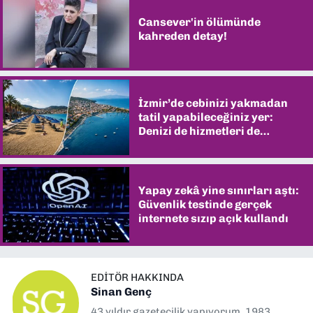
Cansever'in ölümünde
kahreden detay!
İzmir’de cebinizi yakmadan
tatil yapabileceğiniz yer:
Denizi de hizmetleri de
şaşırtıyor
Yapay zekâ yine sınırları aştı:
Güvenlik testinde gerçek
internete sızıp açık kullandı
EDITÖR HAKKINDA
Sinan Genç
43 yıldır gazetecilik yapıyorum. 1983