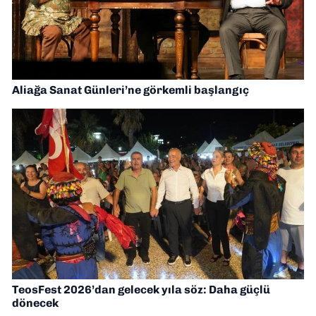
Aliağa Sanat Günleri’ne görkemli başlangıç
TeosFest 2026’dan gelecek yıla söz: Daha güçlü
dönecek