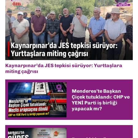
Kaynarpınar’da JES tepkisi sürüyor: Yurttaşlara
miting çağrısı
Menderes’te Başkan
Çiçek tutuklandı: CHP ve
YENİ Parti iş birliği
yapacak mı?