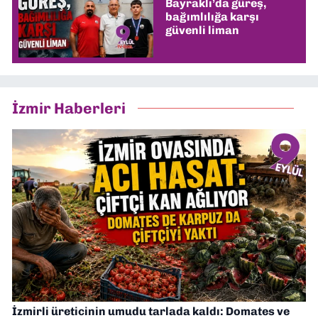
Bayraklı’da güreş,
bağımlılığa karşı
güvenli liman
İzmir Haberleri
İzmirli üreticinin umudu tarlada kaldı: Domates ve