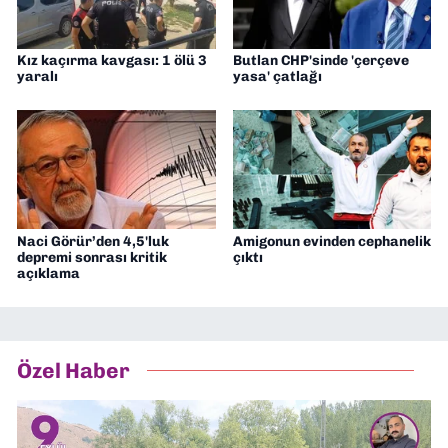
Kız kaçırma kavgası: 1 ölü 3
Butlan CHP'sinde 'çerçeve
yaralı
yasa' çatlağı
Naci Görür’den 4,5'luk
Amigonun evinden cephanelik
depremi sonrası kritik
çıktı
açıklama
Özel Haber