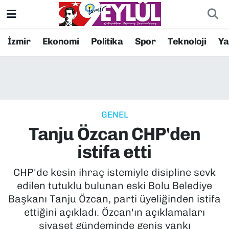
Resmi İlanlar
Konak Nöbetçi Eczaneler
İzmir
Ekonomi
Politika
Spor
Teknoloji
Y
BİLİM
Konak Hava Durumu
DÜNYA
Konak Trafik Yoğunluk Haritası
GENEL
EĞİTİM
Süper Lig Puan Durumu ve Fikstür
Tanju Özcan CHP'den
EKONOMİ
Tüm Manşetler
istifa etti
KÜLTÜR SANAT
Son Dakika Haberleri
CHP'de kesin ihraç istemiyle disipline sevk
edilen tutuklu bulunan eski Bolu Belediye
MAGAZİN
Haber Arşivi
Başkanı Tanju Özcan, parti üyeliğinden istifa
ettiğini açıkladı. Özcan'ın açıklamaları
POLİTİKA
siyaset gündeminde geniş yankı