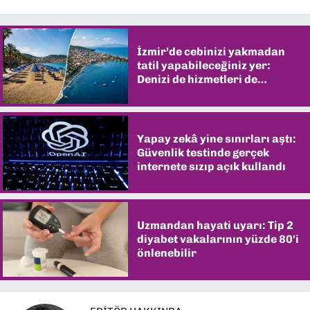
İzmir’de cebinizi yakmadan
tatil yapabileceğiniz yer:
Denizi de hizmetleri de
şaşırtıyor
Yapay zekâ yine sınırları aştı:
Güvenlik testinde gerçek
internete sızıp açık kullandı
Uzmandan hayati uyarı: Tip 2
diyabet vakalarının yüzde 80'i
önlenebilir