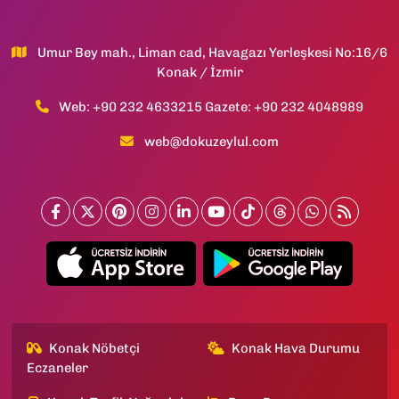
Umur Bey mah., Liman cad, Havagazı Yerleşkesi No:16/6
Konak / İzmir
Web: +90 232 4633215 Gazete: +90 232 4048989
web@dokuzeylul.com
Konak Nöbetçi
Konak Hava Durumu
Eczaneler