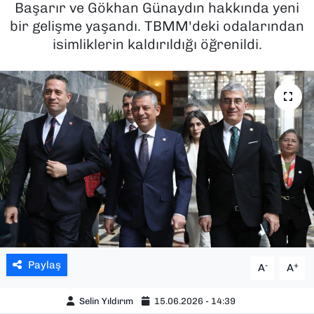
Başarır ve Gökhan Günaydın hakkında yeni
bir gelişme yaşandı. TBMM'deki odalarından
SAĞLIK
isimliklerin kaldırıldığı öğrenildi.
SPOR
TEKNOLOJİ
YAŞAM
YEREL YÖNETİMLER
Paylaş
-
+
A
A
Selin Yıldırım
15.06.2026 - 14:39