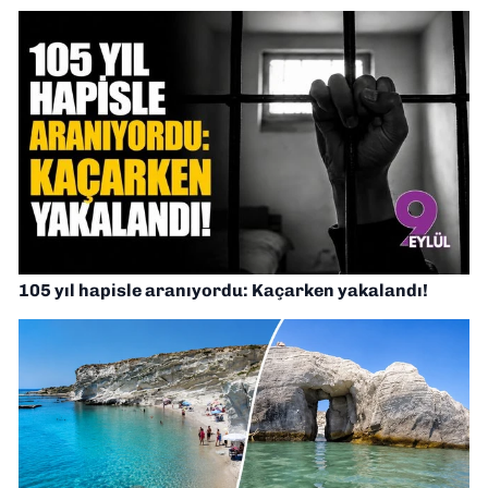
105 yıl hapisle aranıyordu: Kaçarken yakalandı!