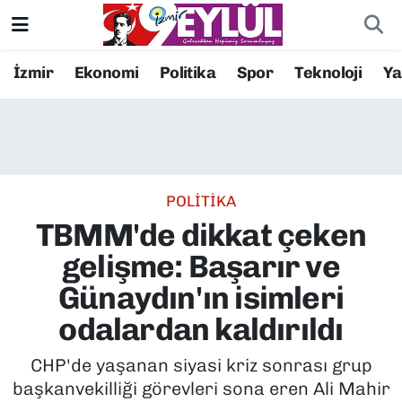
Resmi İlanlar
Konak Nöbetçi Eczaneler
İzmir
Ekonomi
Politika
Spor
Teknoloji
Y
BİLİM
Konak Hava Durumu
DÜNYA
Konak Trafik Yoğunluk Haritası
POLİTİKA
EĞİTİM
Süper Lig Puan Durumu ve Fikstür
TBMM'de dikkat çeken
EKONOMİ
Tüm Manşetler
gelişme: Başarır ve
Günaydın'ın isimleri
KÜLTÜR SANAT
Son Dakika Haberleri
odalardan kaldırıldı
MAGAZİN
Haber Arşivi
CHP'de yaşanan siyasi kriz sonrası grup
başkanvekilliği görevleri sona eren Ali Mahir
POLİTİKA