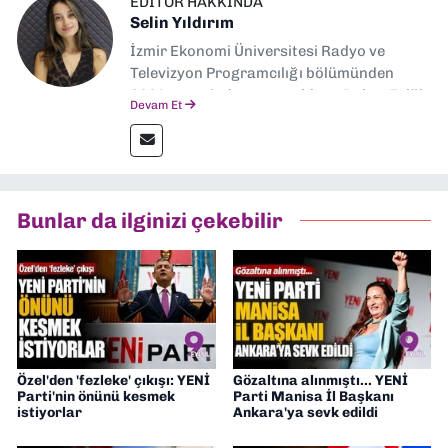
EDITÖR HAKKINDA
Selin Yıldırım
İzmir Ekonomi Üniversitesi Radyo ve
Televizyon Programcılığı bölümünden
2024 senesinde mezun oldum. Dokuz Eylül
Devam Et
Gazetesi'nde spor yazarlığı yaparken,
editörlük görevini de üstleniyorum.
Bunlar da ilginizi çekebilir
Özel'den 'fezleke' çıkışı: YENİ
Gözaltına alınmıştı... YENİ
Parti'nin önünü kesmek
Parti Manisa İl Başkanı
istiyorlar
Ankara'ya sevk edildi