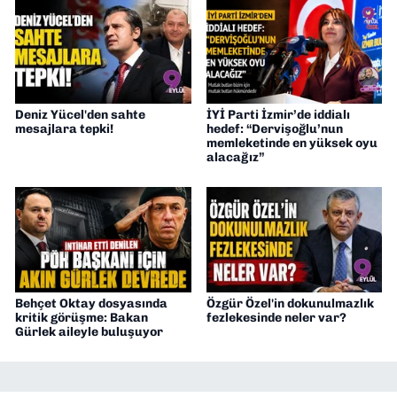
Deniz Yücel'den sahte
İYİ Parti İzmir’de iddialı
mesajlara tepki!
hedef: “Dervişoğlu’nun
memleketinde en yüksek oyu
alacağız”
Behçet Oktay dosyasında
Özgür Özel'in dokunulmazlık
kritik görüşme: Bakan
fezlekesinde neler var?
Gürlek aileyle buluşuyor