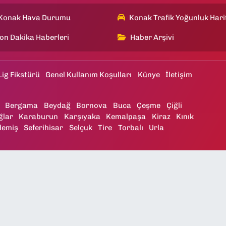
Konak Hava Durumu
Konak Trafik Yoğunluk Hari
on Dakika Haberleri
Haber Arşivi
Lig Fikstürü
Genel Kullanım Koşulları
Künye
İletişim
Bergama
Beydağ
Bornova
Buca
Çeşme
Çiğli
ğlar
Karaburun
Karşıyaka
Kemalpaşa
Kiraz
Kınık
demiş
Seferihisar
Selçuk
Tire
Torbalı
Urla