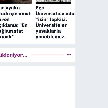
arşıyaka
Ege
tadı için umut
Üniversitesi’nde
eren
“izin” tepkisi:
çıklama: “En
Üniversiteler
ağlam stat
yasaklarla
lacak”
yönetilemez
ükleniyor...