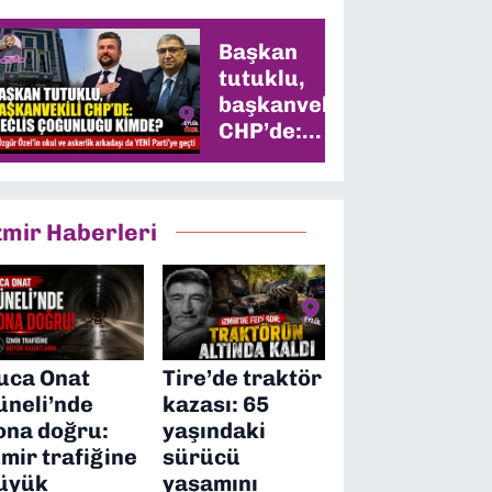
Başkan
tutuklu,
başkanvekili
CHP’de:
Meclis
çoğunluğu
kimde?
zmir Haberleri
uca Onat
Tire’de traktör
üneli’nde
kazası: 65
ona doğru:
yaşındaki
zmir trafiğine
sürücü
üyük
yaşamını