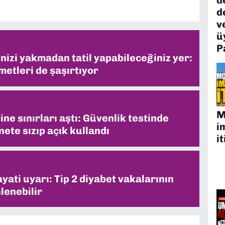
d
v
ü
P
inizi yakmadan tatil yapabileceğiniz yer:
metleri de şaşırtıyor
M
ne sınırları aştı: Güvenlik testinde
i
ete sızıp açık kullandı
it
ati uyarı: Tip 2 diyabet vakalarının
lenebilir