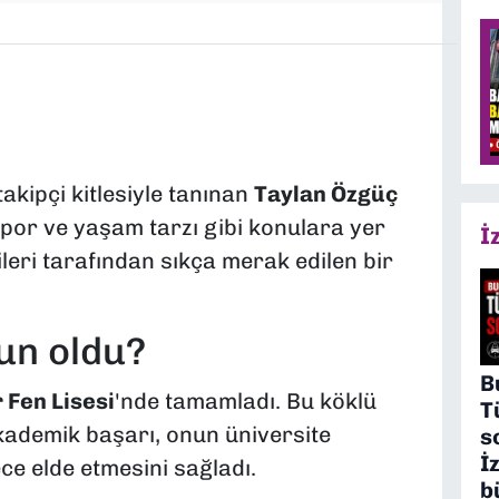
kipçi kitlesiyle tanınan
Taylan Özgüç
 spor ve yaşam tarzı gibi konulara yer
İ
ileri tarafından sıkça merak edilen bir
un oldu?
B
 Fen Lisesi
'nde tamamladı. Bu köklü
T
ademik başarı, onun üniversite
s
İ
ce elde etmesini sağladı.
b