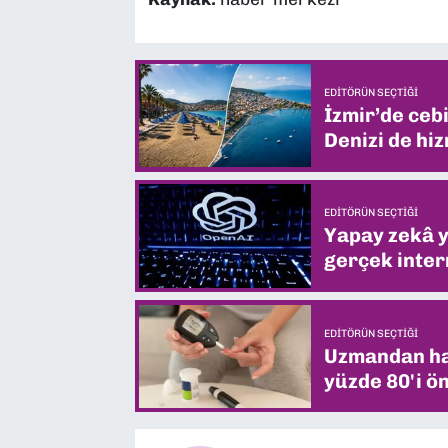
EDITÖRÜN SEÇTIĞI
İzmir’de ceb
Denizi de hiz
EDITÖRÜN SEÇTIĞI
Yapay zekâ yi
gerçek intern
EDITÖRÜN SEÇTIĞI
Uzmandan hay
yüzde 80'i ön