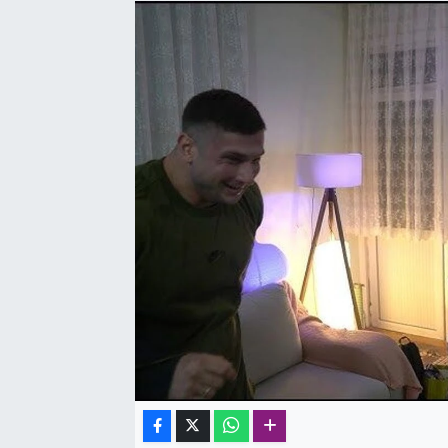
SAĞLIK
SPOR
TEKNOLOJİ
YAŞAM
YEREL YÖNETİMLER