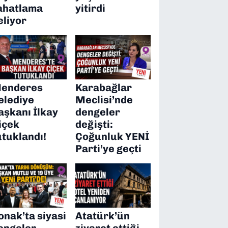
ahatlama
yitirdi
eliyor
enderes
Karabağlar
elediye
Meclisi’nde
aşkanı İlkay
dengeler
içek
değişti:
utuklandı!
Çoğunluk YENİ
Parti’ye geçti
onak’ta siyasi
Atatürk’ün
engeler
ziyaret ettiği