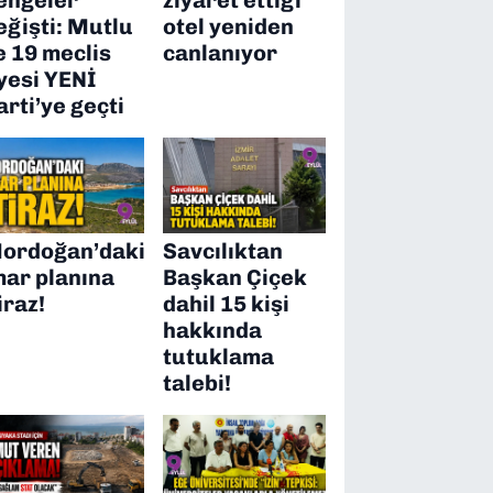
eğişti: Mutlu
otel yeniden
e 19 meclis
canlanıyor
yesi YENİ
arti’ye geçti
ordoğan’daki
Savcılıktan
mar planına
Başkan Çiçek
iraz!
dahil 15 kişi
hakkında
tutuklama
talebi!