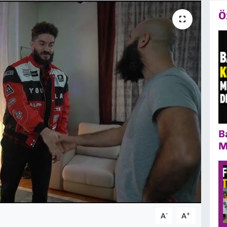
Ö
B
M
-
+
A
A