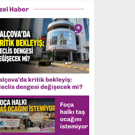
zel Haber
alçova’da kritik bekleyiş:
eclis dengesi değişecek mi?
Foça
halkı taş
ocağını
istemiyor