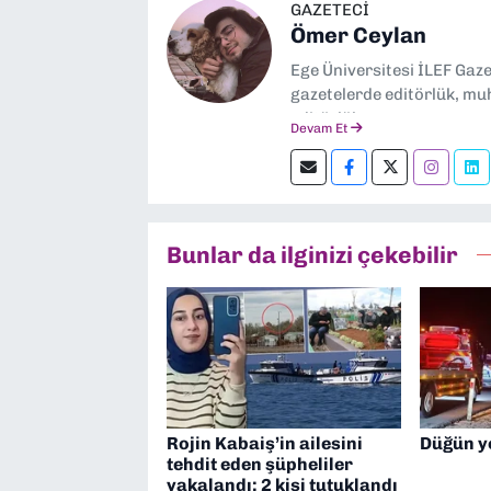
GAZETECİ
Ömer Ceylan
Ege Üniversitesi İLEF Gaz
gazetelerde editörlük, muh
editörlük yapıyorum.
Devam Et
Bunlar da ilginizi çekebilir
Rojin Kabaiş’in ailesini
Düğün y
tehdit eden şüpheliler
yakalandı: 2 kişi tutuklandı