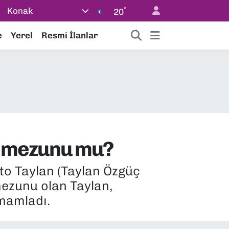
°
Konak
20
e
Yerel
Resmi İlanlar
Ü mezunu mu?
to Taylan (Taylan Özgüç
 mezunu olan Taylan,
mamladı.