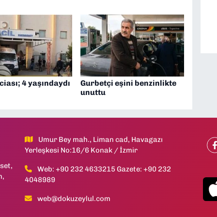
ciası; 4 yaşındaydı
Gurbetçi eşini benzinlikte
unuttu
Umur Bey mah., Liman cad, Havagazı
Yerleşkesi No:16/6 Konak / İzmir
set,
Web: +90 232 4633215 Gazete: +90 232
h,
4048989
web@dokuzeylul.com