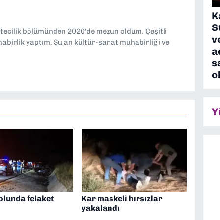
K
S
etecilik bölümünden 2020'de mezun oldum. Çeşitli
v
abirlik yaptım. Şu an kültür-sanat muhabirliği ve
a
s
o
Y
olunda felaket
Kar maskeli hırsızlar
yakalandı