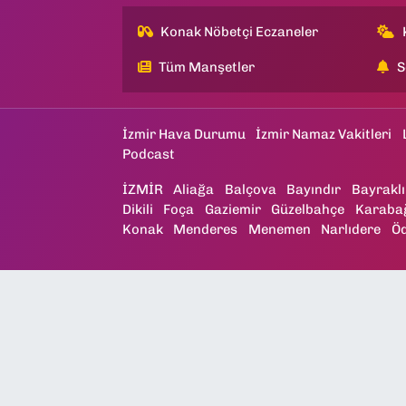
Konak Nöbetçi Eczaneler
Tüm Manşetler
S
İzmir Hava Durumu
İzmir Namaz Vakitleri
Podcast
İZMİR
Aliağa
Balçova
Bayındır
Bayraklı
Dikili
Foça
Gaziemir
Güzelbahçe
Karaba
Konak
Menderes
Menemen
Narlıdere
Ö