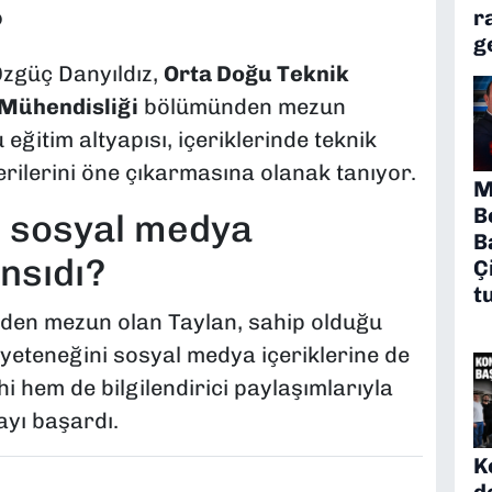
?
r
g
Özgüç Danyıldız,
Orta Doğu Teknik
 Mühendisliği
bölümünden mezun
 eğitim altyapısı, içeriklerinde teknik
rilerini öne çıkarmasına olanak tanıyor.
M
B
 sosyal medya
B
ansıdı?
Ç
t
den mezun olan Taylan, sahip olduğu
 yeteneğini sosyal medya içeriklerine de
i hem de bilgilendirici paylaşımlarıyla
ayı başardı.
K
d