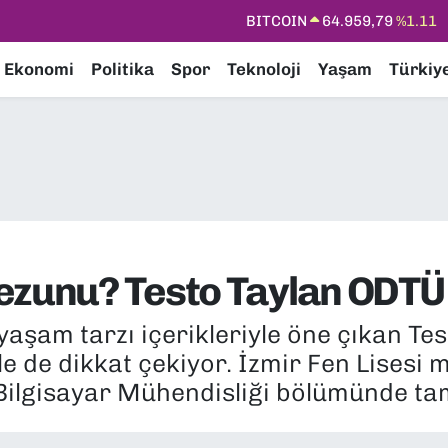
DOLAR
47,7436
%0.18
EURO
55,2510
%0.32
Ekonomi
Politika
Spor
Teknoloji
Yaşam
Türkiy
STERLİN
64,4811
%0.38
GRAM ALTIN
6660.55
%0.03
BİST100
13.779
%-14
mezunu? Testo Taylan ODT
şam tarzı içerikleriyle öne çıkan Tes
le de dikkat çekiyor. İzmir Fen Lisesi
 Bilgisayar Mühendisliği bölümünde ta