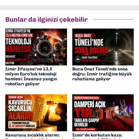
Bunlar da ilginizi çekebilir
İzmir İtfaiyesi’ne 13,5
Buca Onat Tüneli’nde sona
milyon Euro’luk teknoloji
doğru: İzmir trafiğine büyük
hamlesi: İnsansız yangın
rahatlama geliyor
robotları geliyor
Kavurucu sıcaklık alarmı:
İzmir’de korkutan kaza: