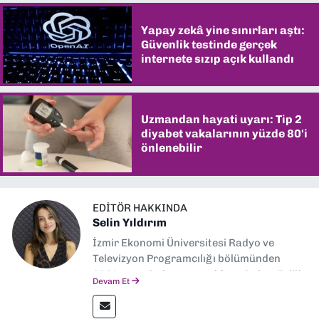
Yapay zekâ yine sınırları aştı:
Güvenlik testinde gerçek
internete sızıp açık kullandı
Uzmandan hayati uyarı: Tip 2
diyabet vakalarının yüzde 80'i
önlenebilir
EDITÖR HAKKINDA
Selin Yıldırım
İzmir Ekonomi Üniversitesi Radyo ve
Televizyon Programcılığı bölümünden
2024 senesinde mezun oldum. Dokuz Eylül
Devam Et
Gazetesi'nde spor yazarlığı yaparken,
editörlük görevini de üstleniyorum.