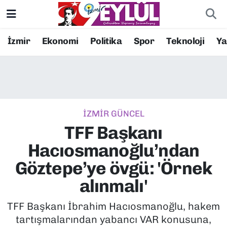
Resmi İlanlar
Konak Nöbetçi Eczaneler
İzmir
Ekonomi
Politika
Spor
Teknoloji
Y
BİLİM
Konak Hava Durumu
DÜNYA
Konak Trafik Yoğunluk Haritası
İZMİR GÜNCEL
EĞİTİM
Süper Lig Puan Durumu ve Fikstür
TFF Başkanı
EKONOMİ
Tüm Manşetler
Hacıosmanoğlu’ndan
Göztepe’ye övgü: 'Örnek
KÜLTÜR SANAT
Son Dakika Haberleri
alınmalı'
MAGAZİN
Haber Arşivi
TFF Başkanı İbrahim Hacıosmanoğlu, hakem
tartışmalarından yabancı VAR konusuna,
POLİTİKA