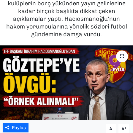
kulüplerin borç yükünden yayın gelirlerine
kadar birçok başlıkta dikkat çeken
SAĞLIK
açıklamalar yaptı. Hacıosmanoğlu’nun
hakem yorumcularına yönelik sözleri futbol
SPOR
gündemine damga vurdu.
TEKNOLOJİ
YAŞAM
YEREL YÖNETİMLER
Paylaş
-
+
A
A