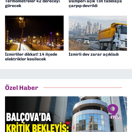
Termometreler 42 dereceyi
Damperi açık TIR tabelaya
görecek
çarpıp devrildi
İzmirliler dikkat! 14 ilçede
İzmirli dev zarar açıkladı
elektrikler kesilecek
Özel Haber