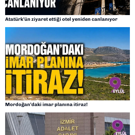
Atatürk’ün ziyaret ettiği otel yeniden canlanıyor
Mordoğan’daki imar planına itiraz!