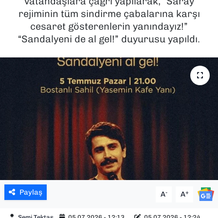
vatandaşlara çağrı yapılarak, “Saray
rejiminin tüm sindirme çabalarına karşı
SAĞLIK
cesaret gösterenlerin yanındayız!”
“Sandalyeni de al gel!” duyurusu yapıldı.
SPOR
TEKNOLOJİ
YAŞAM
YEREL YÖNETİMLER
Paylaş
-
+
A
A
Semi Tektaş
05.07.2026 - 12:13
05.07.2026 - 12:24