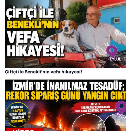
Çiftçi ile Benekli’nin vefa hikayesi!