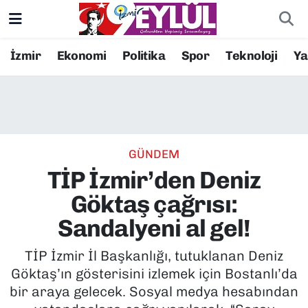
Resmi İlanlar
Konak Nöbetçi Eczaneler
İzmir
Ekonomi
Politika
Spor
Teknoloji
Y
BİLİM
Konak Hava Durumu
DÜNYA
Konak Trafik Yoğunluk Haritası
GÜNDEM
EĞİTİM
Süper Lig Puan Durumu ve Fikstür
TİP İzmir’den Deniz
EKONOMİ
Tüm Manşetler
Göktaş çağrısı:
Sandalyeni al gel!
KÜLTÜR SANAT
Son Dakika Haberleri
TİP İzmir İl Başkanlığı, tutuklanan Deniz
MAGAZİN
Haber Arşivi
Göktaş’ın gösterisini izlemek için Bostanlı’da
bir araya gelecek. Sosyal medya hesabından
POLİTİKA