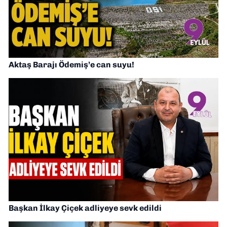
Aktaş Barajı Ödemiş’e can suyu!
Başkan İlkay Çiçek adliyeye sevk edildi