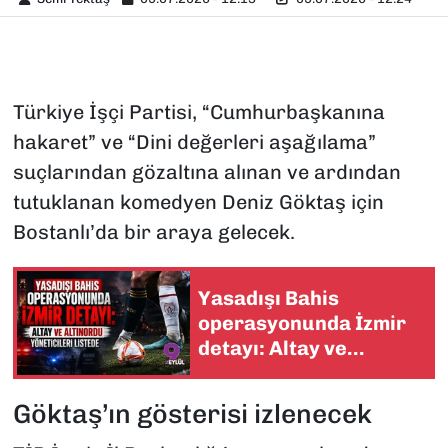
Türkiye İşçi Partisi, “Cumhurbaşkanına
hakaret” ve “Dini değerleri aşağılama”
suçlarından gözaltına alınan ve ardından
tutuklanan komedyen Deniz Göktaş için
Bostanlı’da bir araya gelecek.
Yasadışı Bahis
operasyonunda İzmir
detayı: Altay ve
Altınordu yöneticileri
listede
Göktaş’ın gösterisi izlenecek