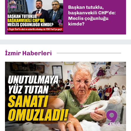
Başkan tutuklu,
başkanvekili CHP’de:
Meclis çoğunluğu
kimde?
İzmir Haberleri