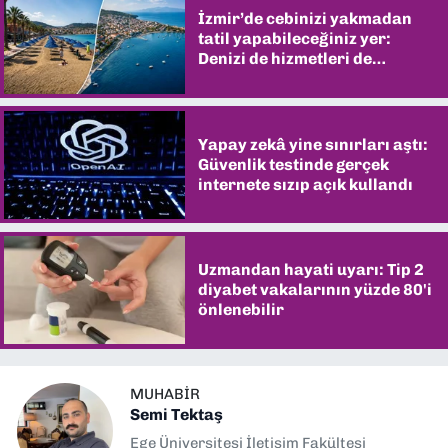
İzmir’de cebinizi yakmadan
tatil yapabileceğiniz yer:
Denizi de hizmetleri de
şaşırtıyor
Yapay zekâ yine sınırları aştı:
Güvenlik testinde gerçek
internete sızıp açık kullandı
Uzmandan hayati uyarı: Tip 2
diyabet vakalarının yüzde 80'i
önlenebilir
MUHABIR
Semi Tektaş
Ege Üniversitesi İletişim Fakültesi