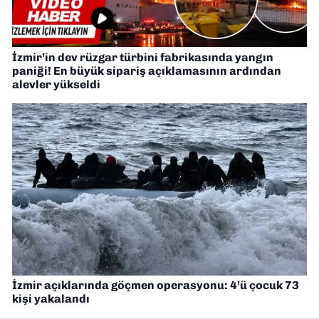
İzmir’in dev rüzgar türbini fabrikasında yangın
paniği! En büyük sipariş açıklamasının ardından
alevler yükseldi
İzmir açıklarında göçmen operasyonu: 4’ü çocuk 73
kişi yakalandı