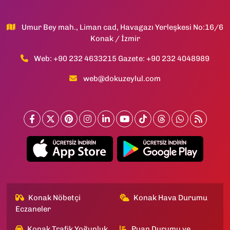
Umur Bey mah., Liman cad, Havagazı Yerleşkesi No:16/6
Konak / İzmir
Web: +90 232 4633215 Gazete: +90 232 4048989
web@dokuzeylul.com
Konak Nöbetçi
Konak Hava Durumu
Eczaneler
Konak Trafik Yoğunluk
Puan Durumu ve