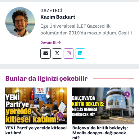
GAZETECI
Kazim Bozkurt
Ege Üniversitesi İLEF Gazetecilik
bölümünden 2019'da mezun oldum. Çeşitli
yerel ve ulusal gazetelerde editörlük,
Devam Et
muhabirlik yaptım. Teknoloji bloglarını
okumayı severim.
Bunlar da ilginizi çekebilir
YENİ Parti’ye yerelde kitlesel
Balçova’da kritik bekleyiş:
katılım!
Meclis dengesi değişecek
mi?