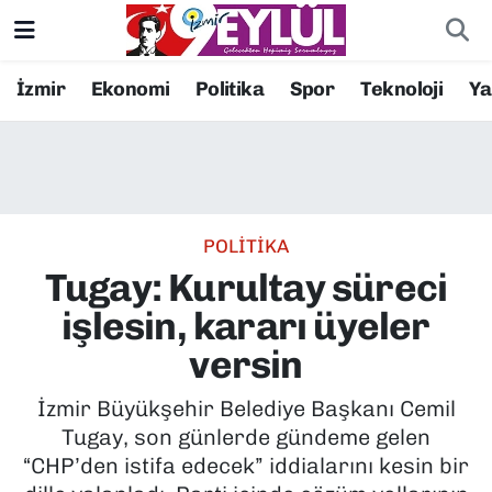
Resmi İlanlar
Konak Nöbetçi Eczaneler
İzmir
Ekonomi
Politika
Spor
Teknoloji
Y
BİLİM
Konak Hava Durumu
DÜNYA
Konak Trafik Yoğunluk Haritası
POLİTİKA
EĞİTİM
Süper Lig Puan Durumu ve Fikstür
Tugay: Kurultay süreci
EKONOMİ
Tüm Manşetler
işlesin, kararı üyeler
versin
KÜLTÜR SANAT
Son Dakika Haberleri
İzmir Büyükşehir Belediye Başkanı Cemil
MAGAZİN
Haber Arşivi
Tugay, son günlerde gündeme gelen
“CHP’den istifa edecek” iddialarını kesin bir
POLİTİKA