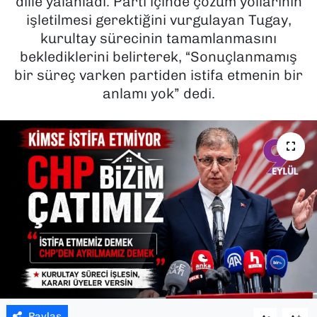
dille yalanladı. Parti içinde çözüm yollarının
işletilmesi gerektiğini vurgulayan Tugay,
SAĞLIK
kurultay sürecinin tamamlanmasını
beklediklerini belirterek, “Sonuçlanmamış
SPOR
bir süreç varken partiden istifa etmenin bir
anlamı yok” dedi.
TEKNOLOJİ
YAŞAM
YEREL YÖNETİMLER
Paylaş
-
+