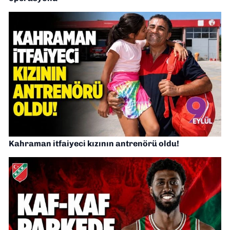
Kahraman itfaiyeci kızının antrenörü oldu!