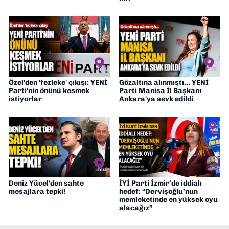
Özel'den 'fezleke' çıkışı: YENİ
Gözaltına alınmıştı... YENİ
Parti'nin önünü kesmek
Parti Manisa İl Başkanı
istiyorlar
Ankara'ya sevk edildi
Deniz Yücel'den sahte
İYİ Parti İzmir’de iddialı
mesajlara tepki!
hedef: “Dervişoğlu’nun
memleketinde en yüksek oyu
alacağız”