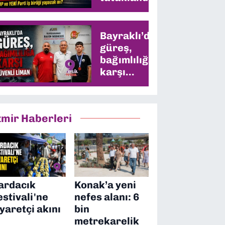
CHP ve YENİ
Parti iş
birliği
Bayraklı’da
yapacak mı?
güreş,
bağımlılığa
karşı
güvenli
liman
zmir Haberleri
ardacık
Konak’a yeni
estivali'ne
nefes alanı: 6
iyaretçi akını
bin
metrekarelik