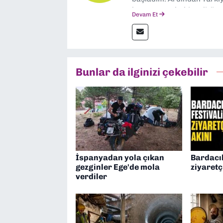
boyunca muhabir, editör,
Devam Et
yaptım. Ayrıca Yeni Asır 
anda Dokuz Eylül Gazetesi
Bunlar da ilginizi çekebilir
İspanyadan yola çıkan
Bardacık
gezginler Ege'de mola
ziyaretç
verdiler