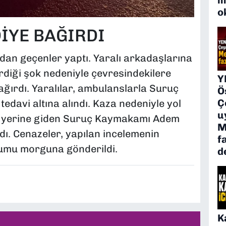
o
DİYE BAĞIRDI
ldan geçenler yaptı. Yaralı arkadaşlarına
diği şok nedeniyle çevresindekilere
Y
ağırdı. Yaralılar, ambulanslarla Suruç
Ö
Ç
tedavi altına alındı. Kaza nedeniyle yol
u
ay yerine giden Suruç Kaymakamı Adem
M
aldı. Cenazeler, yapılan incelemenin
f
rumu morguna gönderildi.
d
K