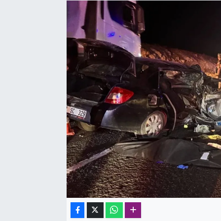
SAĞLIK
SPOR
TEKNOLOJİ
YAŞAM
YEREL YÖNETİMLER