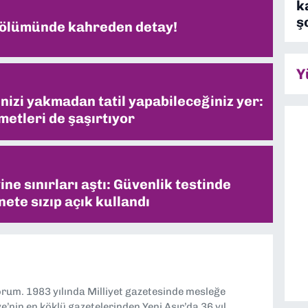
k
ş
 ölümünde kahreden detay!
Y
inizi yakmadan tatil yapabileceğiniz yer:
metleri de şaşırtıyor
ne sınırları aştı: Güvenlik testinde
ete sızıp açık kullandı
yorum. 1983 yılında Milliyet gazetesinde mesleğe
’nin en köklü gazetelerinden Yeni Asır’da 36 yıl