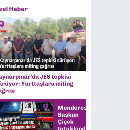
zel Haber
aynarpınar’da JES tepkisi
ürüyor: Yurttaşlara miting
ağrısı
Menderes’te
Başkan
Çiçek
tutuklandı: