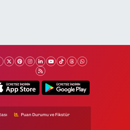
tası
Puan Durumu ve Fikstür