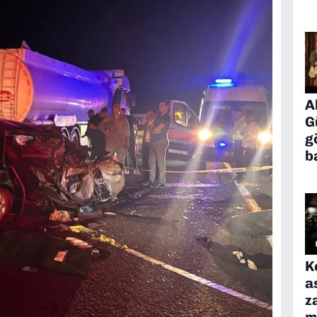
A
G
g
b
K
a
z
m