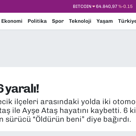
DOLAR
47,7436
%0.18
EURO
55,2510
%0.32
Ekonomi
Politika
Spor
Teknoloji
Yaşam
Türkiy
STERLİN
64,4811
%0.38
GRAM ALTIN
6660.55
%0
BİST100
13.779
%-14
BITCOIN
64.840,97
%-0.15
6 yaralı!
ecik ilçeleri arasındaki yolda iki otom
aş ile Ayşe Ataş hayatını kaybetti. 6 k
 sürücü “Öldürün beni” diye bağırdı.