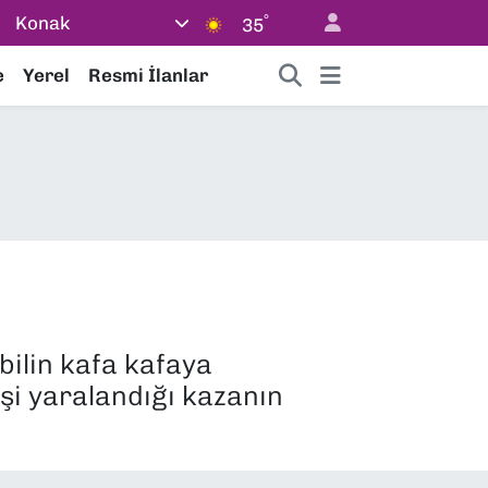
°
Konak
35
e
Yerel
Resmi İlanlar
obilin kafa kafaya
işi yaralandığı kazanın