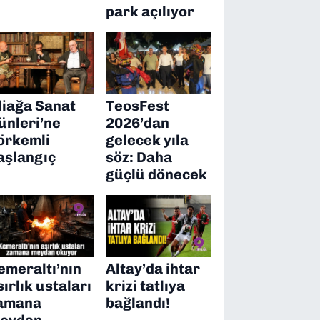
park açılıyor
liağa Sanat
TeosFest
ünleri’ne
2026’dan
örkemli
gelecek yıla
aşlangıç
söz: Daha
güçlü dönecek
emeraltı’nın
Altay’da ihtar
sırlık ustaları
krizi tatlıya
amana
bağlandı!
eydan