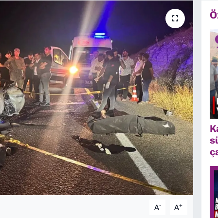
Ö
K
s
ç
-
+
A
A