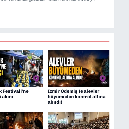
 müdür yardımcısı ve spor müdürü olarak görev
TV’de 7 yıl boyunca programlar hazırlayıp sundum. Şu
'nde editörlük yapıyorum
 Festivali'ne
İzmir Ödemiş'te alevler
i akını
büyümeden kontrol altına
alındı!