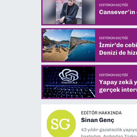
EDITÖRÜN SEÇTIĞI
Cansever'in
EDITÖRÜN SEÇTIĞI
İzmir’de ceb
Denizi de hiz
EDITÖRÜN SEÇTIĞI
Yapay zekâ yi
gerçek intern
EDITÖR HAKKINDA
Sinan Genç
43 yıldır gazetecilik yapı
başladım. Ardından Türkiye