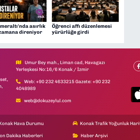
meraltı'nda asırlık
Öğrenci affı düzenlemesi
 zamana direniyor
yürürlüğe girdi
Umur Bey mah., Liman cad, Havagazı
Yerleşkesi No:16/6 Konak / İzmir
set,
Web: +90 232 4633215 Gazete: +90 232
h,
4048989
web@dokuzeylul.com
Konak Hava Durumu
Konak Trafik Yoğunluk Hari
on Dakika Haberleri
Haber Arşivi