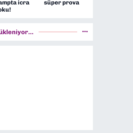
ampta icra
süper prova
oku!
ükleniyor...