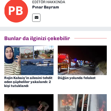
EDITÖR HAKKINDA
Pınar Bayram
Bunlar da ilginizi çekebilir
Rojin Kabaiş’in ailesini tehdit
Düğün yolunda felaket
eden şüpheliler yakalandı: 2
kişi tutuklandı