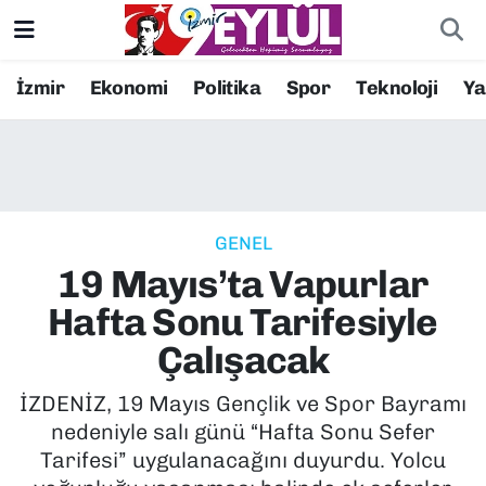
Resmi İlanlar
Konak Nöbetçi Eczaneler
İzmir
Ekonomi
Politika
Spor
Teknoloji
Y
BİLİM
Konak Hava Durumu
DÜNYA
Konak Trafik Yoğunluk Haritası
GENEL
EĞİTİM
Süper Lig Puan Durumu ve Fikstür
19 Mayıs’ta Vapurlar
EKONOMİ
Tüm Manşetler
Hafta Sonu Tarifesiyle
Çalışacak
KÜLTÜR SANAT
Son Dakika Haberleri
İZDENİZ, 19 Mayıs Gençlik ve Spor Bayramı
MAGAZİN
Haber Arşivi
nedeniyle salı günü “Hafta Sonu Sefer
Tarifesi” uygulanacağını duyurdu. Yolcu
POLİTİKA