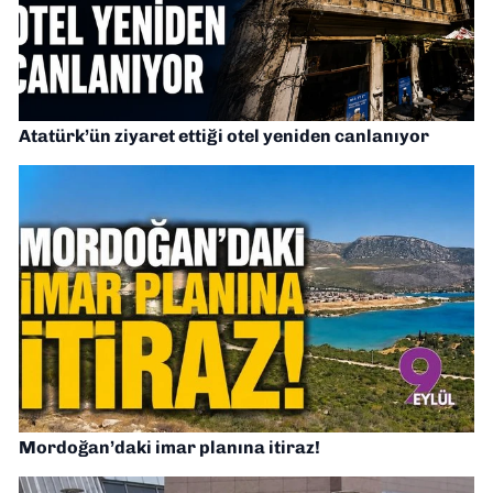
Atatürk’ün ziyaret ettiği otel yeniden canlanıyor
Mordoğan’daki imar planına itiraz!