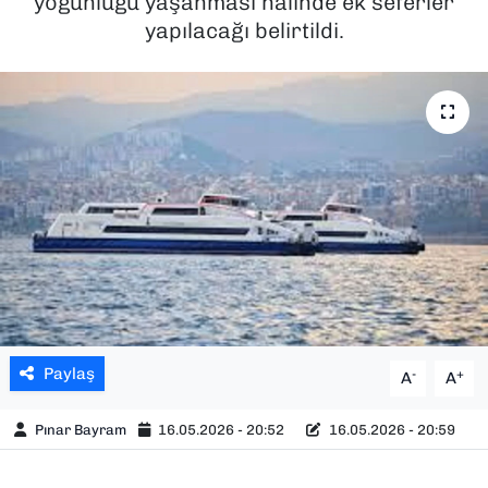
yoğunluğu yaşanması halinde ek seferler
yapılacağı belirtildi.
SAĞLIK
SPOR
TEKNOLOJİ
YAŞAM
YEREL YÖNETİMLER
Paylaş
-
+
A
A
Pınar Bayram
16.05.2026 - 20:52
16.05.2026 - 20:59