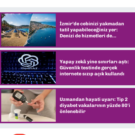
İzmir’de cebinizi yakmadan
tatil yapabileceğiniz yer:
Denizi de hizmetleri de
şaşırtıyor
Yapay zekâ yine sınırları aştı:
Güvenlik testinde gerçek
internete sızıp açık kullandı
Uzmandan hayati uyarı: Tip 2
diyabet vakalarının yüzde 80'i
önlenebilir