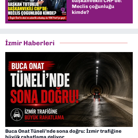
başkanvekili CHP’de:
Meclis çoğunluğu
kimde?
İzmir Haberleri
Buca Onat Tüneli’nde sona doğru: İzmir trafiğine
büyük rahatlama geliyor