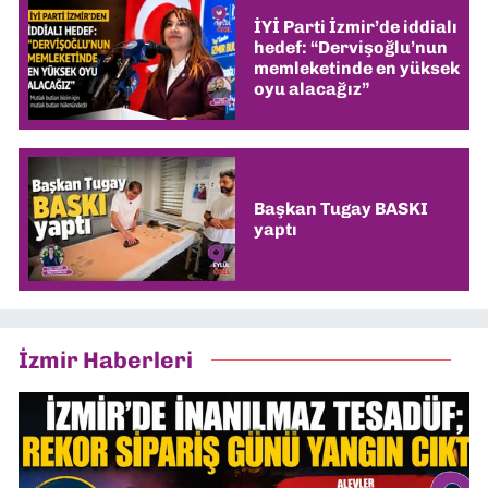
İYİ Parti İzmir’de iddialı
hedef: “Dervişoğlu’nun
memleketinde en yüksek
oyu alacağız”
Başkan Tugay BASKI
yaptı
İzmir Haberleri