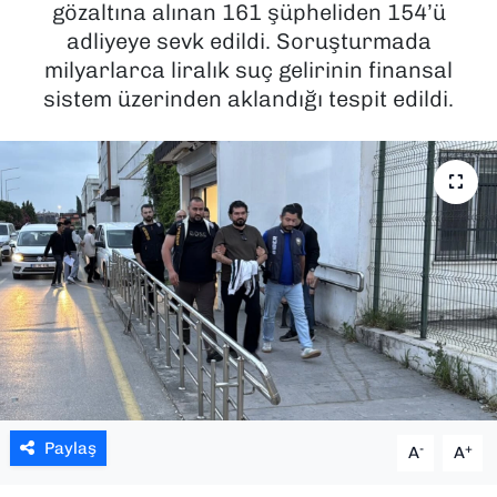
gözaltına alınan 161 şüpheliden 154’ü
adliyeye sevk edildi. Soruşturmada
SAĞLIK
milyarlarca liralık suç gelirinin finansal
sistem üzerinden aklandığı tespit edildi.
SPOR
TEKNOLOJİ
YAŞAM
YEREL YÖNETİMLER
Paylaş
-
+
A
A