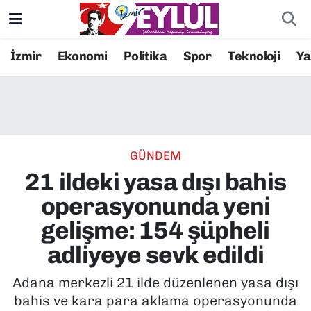
Resmi İlanlar
Konak Nöbetçi Eczaneler
İzmir
Ekonomi
Politika
Spor
Teknoloji
Y
BİLİM
Konak Hava Durumu
DÜNYA
Konak Trafik Yoğunluk Haritası
GÜNDEM
EĞİTİM
Süper Lig Puan Durumu ve Fikstür
21 ildeki yasa dışı bahis
EKONOMİ
Tüm Manşetler
operasyonunda yeni
gelişme: 154 şüpheli
KÜLTÜR SANAT
Son Dakika Haberleri
adliyeye sevk edildi
MAGAZİN
Haber Arşivi
Adana merkezli 21 ilde düzenlenen yasa dışı
bahis ve kara para aklama operasyonunda
POLİTİKA