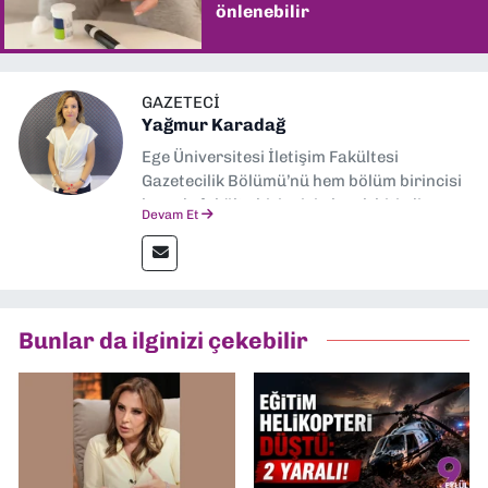
önlenebilir
GAZETECI
Yağmur Karadağ
Ege Üniversitesi İletişim Fakültesi
Gazetecilik Bölümü’nü hem bölüm birincisi
hem de fakülte birincisi olarak bitirdim.
Devam Et
Ardından Ege Üniversitesi'nde “Siyasal
İletişim” üzerine yüksek lisans eğitimimi
tamamladım. Halen aynı anabilim dalında
“İklim Krizi Haberciliği” üzerine doktora
eğitimim sürüyor. 9 Eylül'de “Haber
Bunlar da ilginizi çekebilir
Müdürü” olarak görev almaktayım. Hak
odaklı haberciliğe dair çalışmalar
yapıyorum