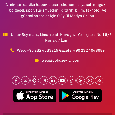
İzmir son dakika haber, ulusal, ekonomi, siyaset, magazin,
bölgesel, spor, turizm, etkinlik, tarih, bilim, teknoloji ve
güncel haberler için 9 Eylül Medya Grubu
Umur Bey mah., Liman cad, Havagazı Yerleşkesi No:16/6
Konak / İzmir
Web: +90 232 4633215 Gazete: +90 232 4048989
web@dokuzeylul.com