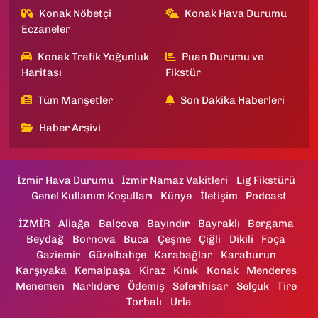
Konak Nöbetçi
Konak Hava Durumu
Eczaneler
Konak Trafik Yoğunluk
Puan Durumu ve
Haritası
Fikstür
Tüm Manşetler
Son Dakika Haberleri
Haber Arşivi
İzmir Hava Durumu
İzmir Namaz Vakitleri
Lig Fikstürü
Genel Kullanım Koşulları
Künye
İletişim
Podcast
İZMİR
Aliağa
Balçova
Bayındır
Bayraklı
Bergama
Beydağ
Bornova
Buca
Çeşme
Çiğli
Dikili
Foça
Gaziemir
Güzelbahçe
Karabağlar
Karaburun
Karşıyaka
Kemalpaşa
Kiraz
Kınık
Konak
Menderes
Menemen
Narlıdere
Ödemiş
Seferihisar
Selçuk
Tire
Torbalı
Urla