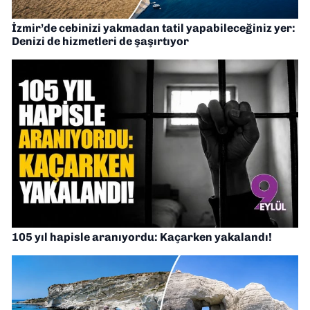
İzmir’de cebinizi yakmadan tatil yapabileceğiniz yer:
Denizi de hizmetleri de şaşırtıyor
105 yıl hapisle aranıyordu: Kaçarken yakalandı!