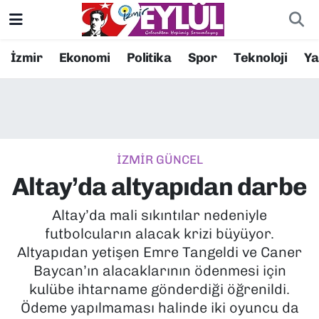
Resmi İlanlar
Konak Nöbetçi Eczaneler
İzmir
Ekonomi
Politika
Spor
Teknoloji
Y
BİLİM
Konak Hava Durumu
DÜNYA
Konak Trafik Yoğunluk Haritası
İZMİR GÜNCEL
EĞİTİM
Süper Lig Puan Durumu ve Fikstür
Altay’da altyapıdan darbe
EKONOMİ
Tüm Manşetler
Altay’da mali sıkıntılar nedeniyle
futbolcuların alacak krizi büyüyor.
KÜLTÜR SANAT
Son Dakika Haberleri
Altyapıdan yetişen Emre Tangeldi ve Caner
Baycan’ın alacaklarının ödenmesi için
MAGAZİN
Haber Arşivi
kulübe ihtarname gönderdiği öğrenildi.
Ödeme yapılmaması halinde iki oyuncu da
POLİTİKA