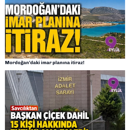
Mordoğan’daki imar planına itiraz!