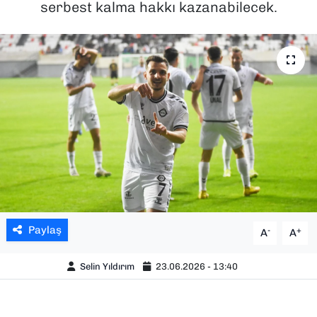
serbest kalma hakkı kazanabilecek.
SAĞLIK
SPOR
TEKNOLOJİ
YAŞAM
YEREL YÖNETİMLER
Paylaş
-
+
A
A
Selin Yıldırım
23.06.2026 - 13:40