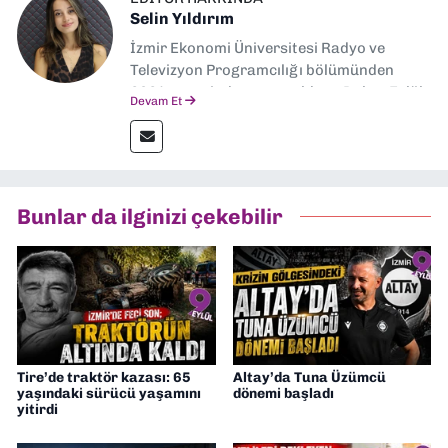
Selin Yıldırım
İzmir Ekonomi Üniversitesi Radyo ve
Televizyon Programcılığı bölümünden
2024 senesinde mezun oldum. Dokuz Eylül
Devam Et
Gazetesi'nde spor yazarlığı yaparken,
editörlük görevini de üstleniyorum.
Bunlar da ilginizi çekebilir
Tire’de traktör kazası: 65
Altay’da Tuna Üzümcü
yaşındaki sürücü yaşamını
dönemi başladı
yitirdi