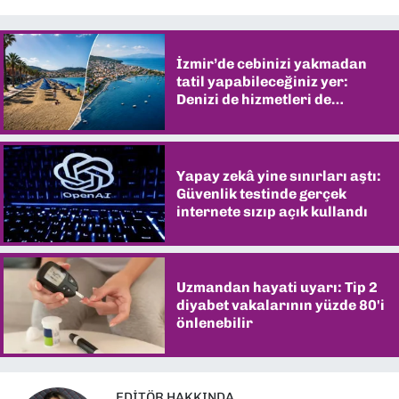
İzmir’de cebinizi yakmadan
tatil yapabileceğiniz yer:
Denizi de hizmetleri de
şaşırtıyor
Yapay zekâ yine sınırları aştı:
Güvenlik testinde gerçek
internete sızıp açık kullandı
Uzmandan hayati uyarı: Tip 2
diyabet vakalarının yüzde 80'i
önlenebilir
EDITÖR HAKKINDA