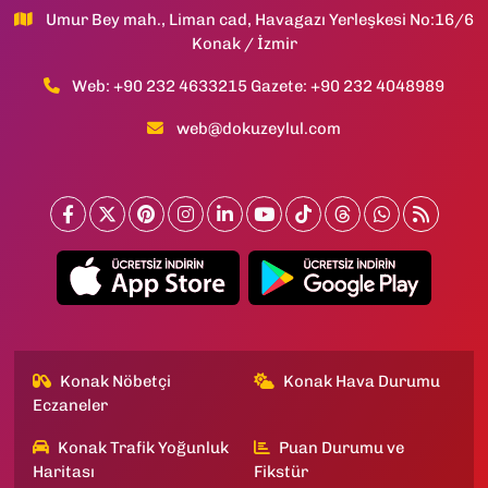
Umur Bey mah., Liman cad, Havagazı Yerleşkesi No:16/6
Konak / İzmir
Web: +90 232 4633215 Gazete: +90 232 4048989
web@dokuzeylul.com
Konak Nöbetçi
Konak Hava Durumu
Eczaneler
Konak Trafik Yoğunluk
Puan Durumu ve
Haritası
Fikstür