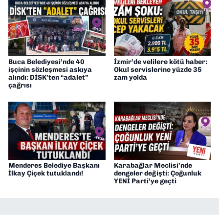
Buca Belediyesi’nde 40
İzmir’de velilere kötü haber:
işçinin sözleşmesi askıya
Okul servislerine yüzde 35
alındı: DİSK’ten “adalet”
zam yolda
çağrısı
Menderes Belediye Başkanı
Karabağlar Meclisi’nde
İlkay Çiçek tutuklandı!
dengeler değişti: Çoğunluk
YENİ Parti’ye geçti