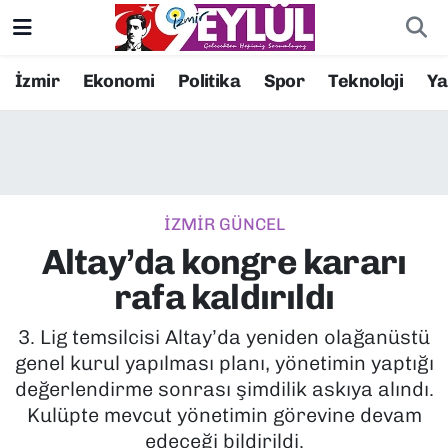
Resmi İlanlar
Konak Nöbetçi Eczaneler
İzmir
Ekonomi
Politika
Spor
Teknoloji
Y
BİLİM
Konak Hava Durumu
DÜNYA
Konak Trafik Yoğunluk Haritası
İZMİR GÜNCEL
EĞİTİM
Süper Lig Puan Durumu ve Fikstür
Altay’da kongre kararı
EKONOMİ
Tüm Manşetler
rafa kaldırıldı
KÜLTÜR SANAT
Son Dakika Haberleri
3. Lig temsilcisi Altay’da yeniden olağanüstü
genel kurul yapılması planı, yönetimin yaptığı
MAGAZİN
Haber Arşivi
değerlendirme sonrası şimdilik askıya alındı.
Kulüpte mevcut yönetimin görevine devam
POLİTİKA
edeceği bildirildi.