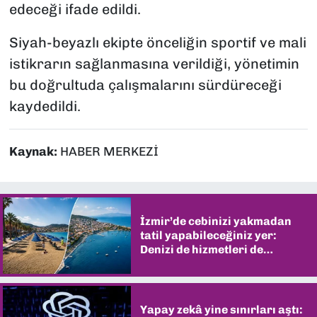
edeceği ifade edildi.
Siyah-beyazlı ekipte önceliğin sportif ve mali
istikrarın sağlanmasına verildiği, yönetimin
bu doğrultuda çalışmalarını sürdüreceği
kaydedildi.
Kaynak:
HABER MERKEZİ
İzmir’de cebinizi yakmadan
tatil yapabileceğiniz yer:
Denizi de hizmetleri de
şaşırtıyor
Yapay zekâ yine sınırları aştı: