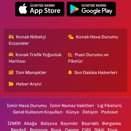
Konak Nöbetçi
Konak Hava Durumu
Eczaneler
Konak Trafik Yoğunluk
Puan Durumu ve
Haritası
Fikstür
Tüm Manşetler
Son Dakika Haberleri
Haber Arşivi
İzmir Hava Durumu
İzmir Namaz Vakitleri
Lig Fikstürü
Genel Kullanım Koşulları
Künye
İletişim
Podcast
İZMİR
Aliağa
Balçova
Bayındır
Bayraklı
Bergama
Beydağ
Bornova
Buca
Çeşme
Çiğli
Dikili
Foça