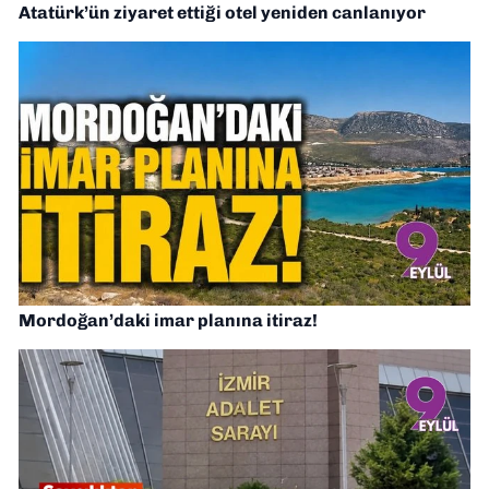
Atatürk’ün ziyaret ettiği otel yeniden canlanıyor
Mordoğan’daki imar planına itiraz!