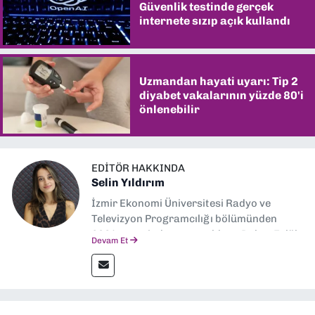
Güvenlik testinde gerçek
internete sızıp açık kullandı
Uzmandan hayati uyarı: Tip 2
diyabet vakalarının yüzde 80'i
önlenebilir
EDITÖR HAKKINDA
Selin Yıldırım
İzmir Ekonomi Üniversitesi Radyo ve
Televizyon Programcılığı bölümünden
2024 senesinde mezun oldum. Dokuz Eylül
Devam Et
Gazetesi'nde spor yazarlığı yaparken,
editörlük görevini de üstleniyorum.