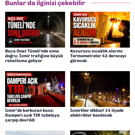
Bunlar da ilginizi çekebilir
Buca Onat Tüneli’nde sona
Kavurucu sıcaklık alarmı:
doğru: İzmir trafiğine büyük
Termometreler 42 dereceyi
rahatlama geliyor
görecek
İzmir’de korkutan kaza:
İzmirliler dikkat! 14 ilçede
Damperi açık TIR tabelaya
elektrikler kesilecek
çarpıp devrildi