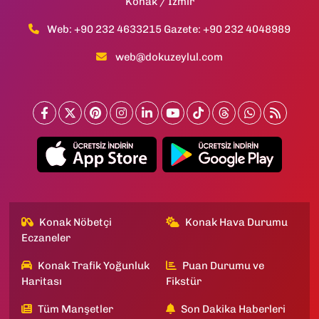
Konak / İzmir
Web: +90 232 4633215 Gazete: +90 232 4048989
web@dokuzeylul.com
Konak Nöbetçi
Konak Hava Durumu
Eczaneler
Konak Trafik Yoğunluk
Puan Durumu ve
Haritası
Fikstür
Tüm Manşetler
Son Dakika Haberleri