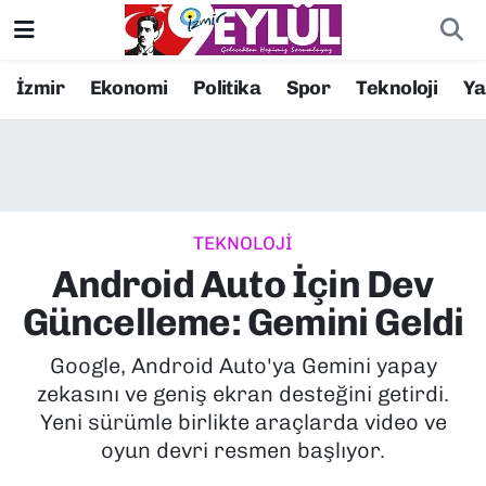
Resmi İlanlar
Konak Nöbetçi Eczaneler
İzmir
Ekonomi
Politika
Spor
Teknoloji
Y
BİLİM
Konak Hava Durumu
DÜNYA
Konak Trafik Yoğunluk Haritası
TEKNOLOJİ
EĞİTİM
Süper Lig Puan Durumu ve Fikstür
Android Auto İçin Dev
EKONOMİ
Tüm Manşetler
Güncelleme: Gemini Geldi
KÜLTÜR SANAT
Son Dakika Haberleri
Google, Android Auto'ya Gemini yapay
zekasını ve geniş ekran desteğini getirdi.
MAGAZİN
Haber Arşivi
Yeni sürümle birlikte araçlarda video ve
oyun devri resmen başlıyor.
POLİTİKA