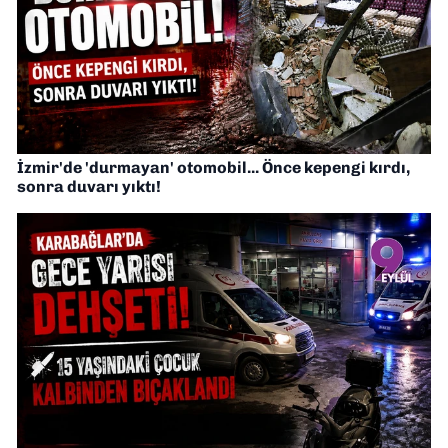
İzmir'de 'durmayan' otomobil... Önce kepengi kırdı,
sonra duvarı yıktı!