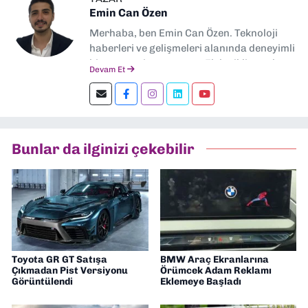
Emin Can Özen
Merhaba, ben Emin Can Özen. Teknoloji
haberleri ve gelişmeleri alanında deneyimli
bir gazeteci ve yazarım. Elektrikli araçlar,
Devam Et
yapay zeka, inovasyon ve sektör trendleri
en çok ilgi duyduğum konular.
Dokuzeylul.com’da yazar olarak görev
yapıyorum. Güncel olayları tarafsız ve
araştırmacı bir bakışla analiz ediyorum.
Bunlar da ilginizi çekebilir
İzmir’den teknoloji dünyasına dair
yorumlarımı paylaşıyorum. Takipte kalın!
🚀
Toyota GR GT Satışa
BMW Araç Ekranlarına
Çıkmadan Pist Versiyonu
Örümcek Adam Reklamı
Görüntülendi
Eklemeye Başladı