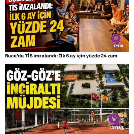
Buca’da TİS imzalandı: İlk 6 ay için yüzde 24 zam