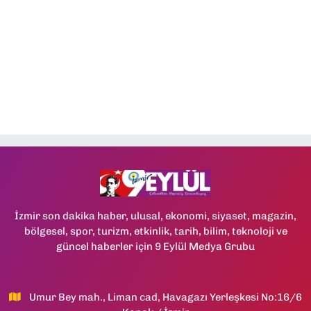
İzmir son dakika haber, ulusal, ekonomi, siyaset, magazin,
bölgesel, spor, turizm, etkinlik, tarih, bilim, teknoloji ve
güncel haberler için 9 Eylül Medya Grubu
Umur Bey mah., Liman cad, Havagazı Yerleşkesi No:16/6