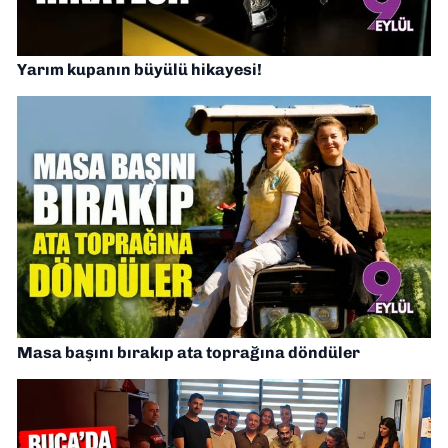
Yarım kupanın büyülü hikayesi!
Masa başını bırakıp ata toprağına döndüler