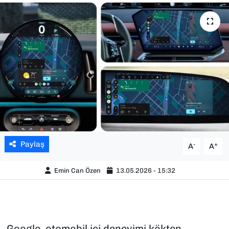
SAĞLIK
SPOR
TEKNOLOJİ
YAŞAM
YEREL YÖNETİMLER
Paylaş
-
+
A
A
Emin Can Özen
13.05.2026 - 15:32
Google, otomobil içi deneyimi kökten