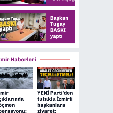
memleketinde
en yüksek oyu
alacağız”
Başkan
Tugay
BASKI
yaptı
zmir Haberleri
zmir
YENİ Parti’den
çıklarında
tutuklu İzmirli
öçmen
başkanlara
perasyonu:
ziyaret: