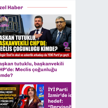
zel Haber
aşkan tutuklu, başkanvekili
HP’de: Meclis çoğunluğu
imde?
İYİ Parti
İzmir’de iddialı
hedef:
“Dervişoğlu’nun