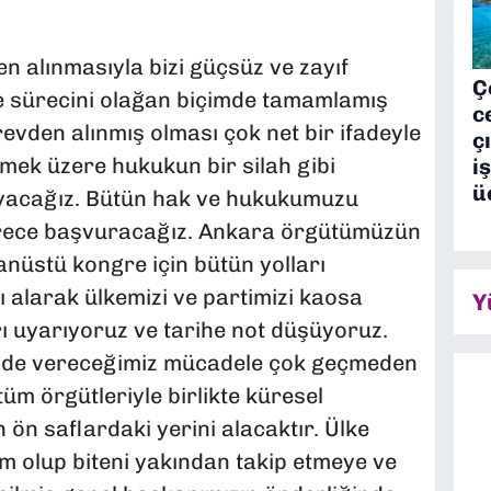
 alınmasıyla bizi güçsüz ve zayıf
Ç
re sürecini olağan biçimde tamamlamış
c
revden alınmış olması çok net bir ifadeyle
ç
mek üzere hukukun bir silah gibi
i
ü
yacağız. Bütün hak ve hukukumuzu
ürece başvuracağız. Ankara örgütümüzün
ğanüstü kongre için bütün yolları
 alarak ülkemizi ve partimizi kaosa
Y
rı uyarıyoruz ve tarihe not düşüyoruz.
nde vereceğimiz mücadele çok geçmeden
üm örgütleriyle birlikte küresel
ön saflardaki yerini alacaktır. Ülke
üm olup biteni yakından takip etmeye ve