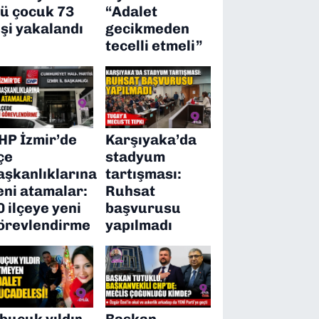
’ü çocuk 73
“Adalet
işi yakalandı
gecikmeden
tecelli etmeli”
HP İzmir’de
Karşıyaka’da
lçe
stadyum
aşkanlıklarına
tartışması:
eni atamalar:
Ruhsat
0 ilçeye yeni
başvurusu
örevlendirme
yapılmadı
 buçuk yıldır
Başkan