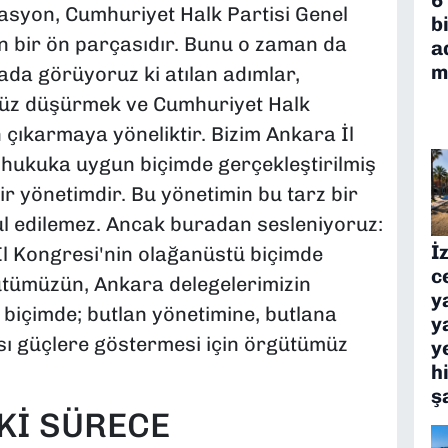
asyon, Cumhuriyet Halk Partisi Genel
b
 bir ön parçasıdır. Bunu o zaman da
a
m
ada görüyoruz ki atılan adımlar,
süz düşürmek ve Cumhuriyet Halk
n çıkarmaya yöneliktir. Bizim Ankara İl
hukuka uygun biçimde gerçekleştirilmiş
ir yönetimdir. Bu yönetimin bu tarz bir
l edilemez. Ancak buradan sesleniyoruz:
İ
İl Kongresi'nin olağanüstü biçimde
c
tümüzün, Ankara delegelerimizin
y
r biçimde; butlan yönetimine, butlana
y
sı güçlere göstermesi için örgütümüz
y
h
ş
Kİ SÜRECE