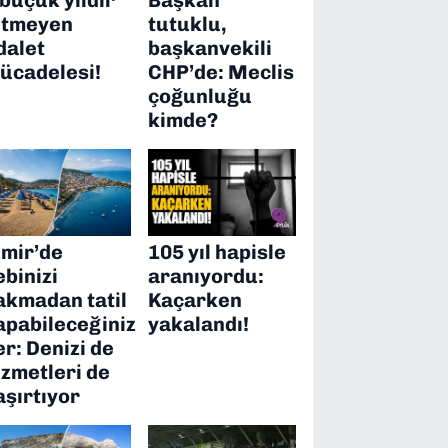
itmeyen
tutuklu,
dalet
başkanvekili
ücadelesi!
CHP’de: Meclis
çoğunluğu
kimde?
zmir’de
105 yıl hapisle
ebinizi
aranıyordu:
akmadan tatil
Kaçarken
apabileceğiniz
yakalandı!
er: Denizi de
izmetleri de
aşırtıyor