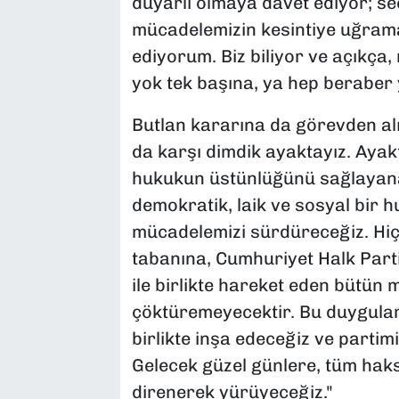
duyarlı olmaya davet ediyor; se
mücadelemizin kesintiye uğram
ediyorum. Biz biliyor ve açıkça,
yok tek başına, ya hep beraber 
Butlan kararına da görevden al
da karşı dimdik ayaktayız. Ayak
hukukun üstünlüğünü sağlayana
demokratik, laik ve sosyal bir 
mücadelemizi sürdüreceğiz. Hiç
tabanına, Cumhuriyet Halk Part
ile birlikte hareket eden bütün 
çöktüremeyecektir. Bu duygular 
birlikte inşa edeceğiz ve partimi
Gelecek güzel günlere, tüm haks
direnerek yürüyeceğiz."