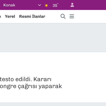
°
Konak
35
e
Yerel
Resmi İlanlar
esto edildi. Kararı
 kongre çağrısı yaparak