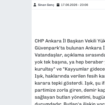
Sinan Genç
17.06.2026 - 23:06
CHP Ankara İl Başkan Vekili Yük
Güvenpark'ta bulunan Ankara İl
Vatandaşlar, açıklama sırasınd
yok tek başına, ya hep beraber y
kurultay" ve "Kayyumlar gidecek,
Işık, haklarında verilen fesih ka
karara tepki gösterdi. Işık, şu i
partimize zorla giren, demir kap
sağlayan butlan yönetimi, bugün
durumdadır. Butlan'a ilişkin yo