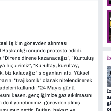
sel Işık'ın görevden alınması
 Başkanlığı önünde protesto edildi.
a "Direne direne kazanacağız", "Kurtuluş
İ
a hiçbirimiz", "Kurultay, kurultay,
 biz kalacağız" sloganları attı. Yüksel
rarını "trajikomik" olarak nitelendirerek
fadeleri kullandı: "24 Mayıs günü
İ
ısını kesen, gençliğimize gaz sıkılmasını
a
 de il yönetimimizi görevden almış
g
o
rumumuz nettir. Butlan, haksız ve