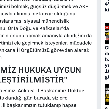
4
timizi bölmek, güçsüz düşürmek ve AKP
k
cıyla alınmış bir karar olduğunu
luslararası siyasal mühendislik
unu, Orta Doğu ve Kafkaslar'da
ların önünü açmak amacıyla alındığını da
timizi ele geçirmek isteyenler, mücadele
C
n Ankara İl Örgütümüzü görevden alarak
i
.
b
y
EMİZ HUKUKA UYGUN
1
g
EŞTİRİLMİŞTİR"
larsınız; Ankara İl Başkanımız Doktor
utuklandığı gün burada sizlere
, il başkanımızın tutuklanıp hapse
6