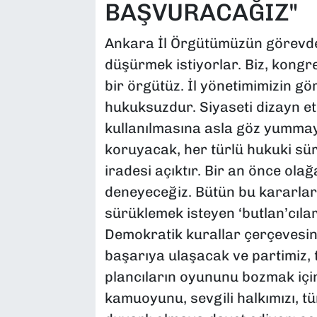
BAŞVURACAĞIZ"
Ankara İl Örgütümüzün görevden
düşürmek istiyorlar. Biz, kong
bir örgütüz. İl yönetimimizin gö
hukuksuzdur. Siyaseti dizayn et
kullanılmasına asla göz yumma
koruyacak, her türlü hukuki s
iradesi açıktır. Bir an önce ola
deneyeceğiz. Bütün bu kararları
sürüklemek isteyen ‘butlan’cıla
Demokratik kurallar çerçevesi
başarıya ulaşacak ve partimiz, t
plancıların oyununu bozmak için 
kamuoyunu, sevgili halkımızı, t