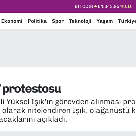
DOLAR
47,6006
%0.06
EURO
55,0250
%0.02
Ekonomi
Politika
Spor
Teknoloji
Yaşam
Türkiy
STERLİN
64,2398
%0.2
GRAM ALTIN
6500.87
%0.12
BİST100
13.799
%70
BITCOIN
64.643,95
%0.16
' protestosu
i Yüksel Işık'ın görevden alınması prot
 olarak nitelendiren Işık, olağanüstü
caklarını açıkladı.