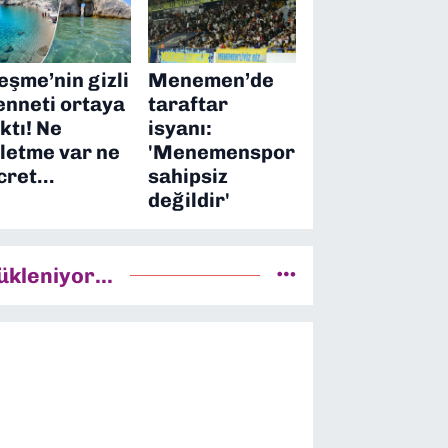
eşme’nin gizli
Menemen’de
enneti ortaya
taraftar
ıktı! Ne
isyanı:
şletme var ne
'Menemenspor
cret…
sahipsiz
değildir'
ükleniyor...