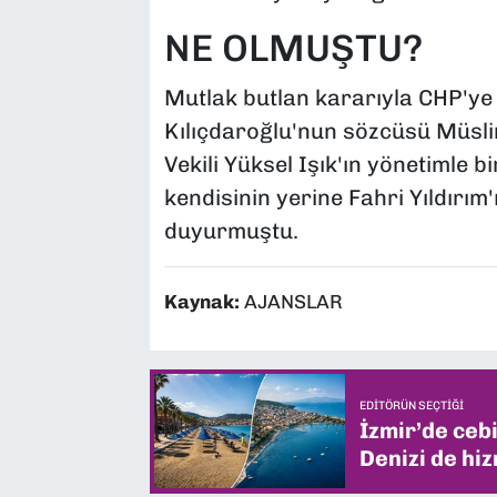
NE OLMUŞTU?
Mutlak butlan kararıyla CHP'y
Kılıçdaroğlu'nun sözcüsü Müsli
Vekili Yüksel Işık'ın yönetimle bi
kendisinin yerine Fahri Yıldırım'
duyurmuştu.
Kaynak:
AJANSLAR
EDITÖRÜN SEÇTIĞI
İzmir’de ceb
Denizi de hiz