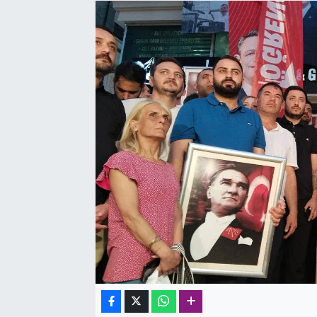
SAĞLIK
SPOR
TEKNOLOJİ
YAŞAM
YEREL YÖNETİMLER