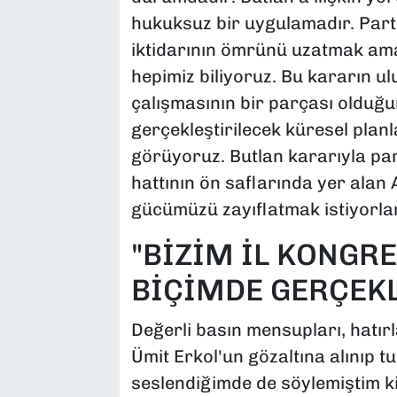
hukuksuz bir uygulamadır. Par
iktidarının ömrünü uzatmak ama
hepimiz biliyoruz. Bu kararın u
çalışmasının bir parçası olduğ
gerçekleştirilecek küresel plan
görüyoruz. Butlan kararıyla par
hattının ön saflarında yer ala
gücümüzü zayıflatmak istiyorlar
"BİZİM İL KONGR
BİÇİMDE GERÇEKL
Değerli basın mensupları, hatır
Ümit Erkol'un gözaltına alınıp t
seslendiğimde de söylemiştim ki