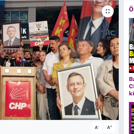
Ö
B
C
k
-
+
A
A