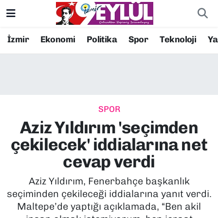
Resmi İlanlar
Konak Nöbetçi Eczaneler
İzmir
Ekonomi
Politika
Spor
Teknoloji
Y
BİLİM
Konak Hava Durumu
DÜNYA
Konak Trafik Yoğunluk Haritası
SPOR
EĞİTİM
Süper Lig Puan Durumu ve Fikstür
Aziz Yıldırım 'seçimden
EKONOMİ
Tüm Manşetler
çekilecek' iddialarına net
cevap verdi
KÜLTÜR SANAT
Son Dakika Haberleri
Aziz Yıldırım, Fenerbahçe başkanlık
MAGAZİN
Haber Arşivi
seçiminden çekileceği iddialarına yanıt verdi.
Maltepe’de yaptığı açıklamada, “Ben akil
POLİTİKA