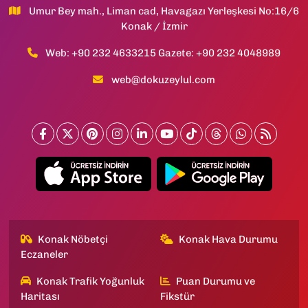
Umur Bey mah., Liman cad, Havagazı Yerleşkesi No:16/6
Konak / İzmir
Web: +90 232 4633215 Gazete: +90 232 4048989
web@dokuzeylul.com
Konak Nöbetçi
Konak Hava Durumu
Eczaneler
Konak Trafik Yoğunluk
Puan Durumu ve
Haritası
Fikstür