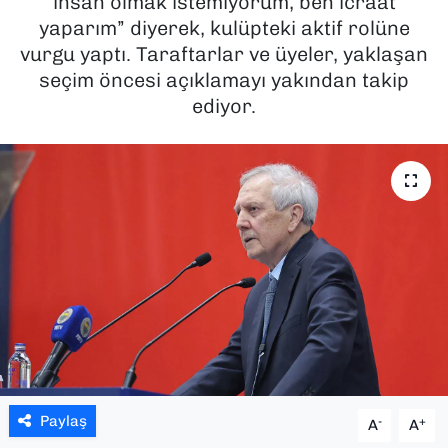
insan olmak istemiyorum, ben icraat
yaparım” diyerek, kulüpteki aktif rolüne
SAĞLIK
vurgu yaptı. Taraftarlar ve üyeler, yaklaşan
seçim öncesi açıklamayı yakından takip
SPOR
ediyor.
TEKNOLOJİ
YAŞAM
YEREL YÖNETİMLER
Paylaş
-
+
A
A