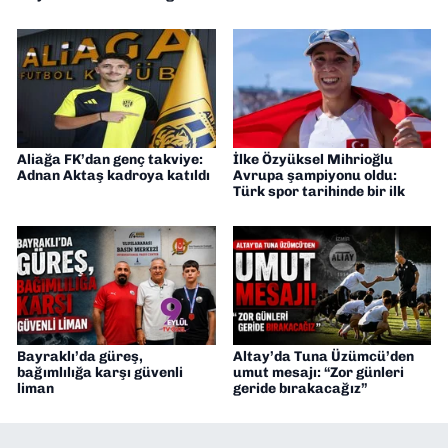
Aliağa FK’dan genç takviye:
İlke Özyüksel Mihrioğlu
Adnan Aktaş kadroya katıldı
Avrupa şampiyonu oldu:
Türk spor tarihinde bir ilk
Bayraklı’da güreş,
Altay’da Tuna Üzümcü’den
bağımlılığa karşı güvenli
umut mesajı: “Zor günleri
liman
geride bırakacağız”