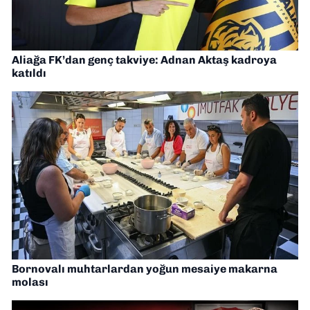
Aliağa FK’dan genç takviye: Adnan Aktaş kadroya
katıldı
Bornovalı muhtarlardan yoğun mesaiye makarna
molası