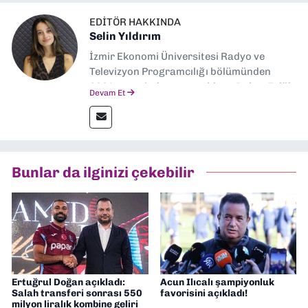
EDITÖR HAKKINDA
Selin Yıldırım
İzmir Ekonomi Üniversitesi Radyo ve
Televizyon Programcılığı bölümünden
2024 senesinde mezun oldum. Dokuz Eylül
Devam Et
Gazetesi'nde spor yazarlığı yaparken,
editörlük görevini de üstleniyorum.
Bunlar da ilginizi çekebilir
Ertuğrul Doğan açıkladı:
Acun Ilıcalı şampiyonluk
Salah transferi sonrası 550
favorisini açıkladı!
milyon liralık kombine geliri