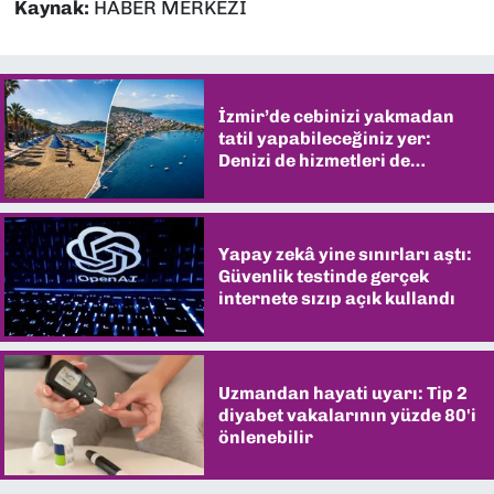
Kaynak:
HABER MERKEZİ
İzmir’de cebinizi yakmadan
tatil yapabileceğiniz yer:
Denizi de hizmetleri de
şaşırtıyor
Yapay zekâ yine sınırları aştı:
Güvenlik testinde gerçek
internete sızıp açık kullandı
Uzmandan hayati uyarı: Tip 2
diyabet vakalarının yüzde 80'i
önlenebilir