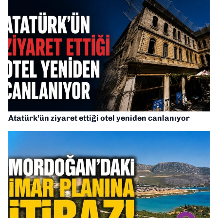
Atatürk’ün ziyaret ettiği otel yeniden canlanıyor