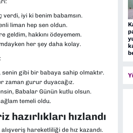
rı:
 verdi, iyi ki benim babamsın.
K
li liman hep sen oldun.
p
re geldim, hakkını ödeyemem.
y
ımdayken her şey daha kolay.
k
b
:
, senin gibi bir babaya sahip olmaktır.
Y
her zaman gurur duyacağız.
nsin, Babalar Günün kutlu olsun.
sağlam temeli oldu.
z hazırlıkları hızlandı
ışveriş hareketliliği de hız kazandı.