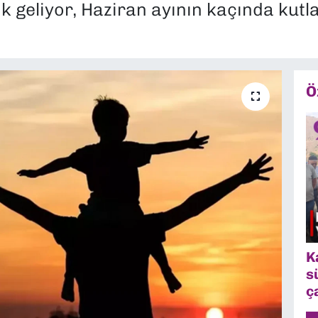
 geliyor, Haziran ayının kaçında kutl
Ö
K
s
ç