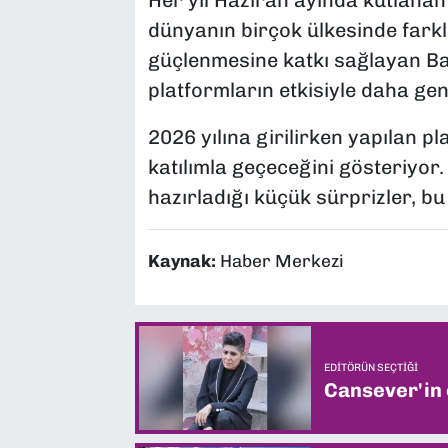
Her yıl Haziran ayında kutlanan 
dünyanın birçok ülkesinde farklı 
güçlenmesine katkı sağlayan Baba
platformların etkisiyle daha geni
2026 yılına girilirken yapılan p
katılımla geçeceğini gösteriyor.
hazırladığı küçük sürprizler, bu
Kaynak:
Haber Merkezi
EDITÖRÜN SEÇTIĞI
Cansever'in