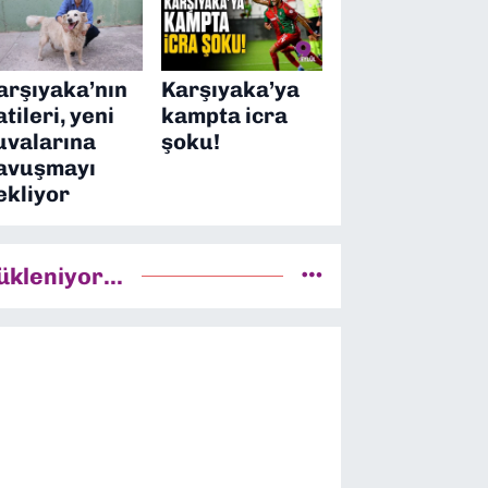
arşıyaka’nın
Karşıyaka’ya
atileri, yeni
kampta icra
uvalarına
şoku!
avuşmayı
ekliyor
ükleniyor...