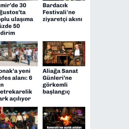
zmir’de 30
Bardacık
ğustos’ta
Festivali'ne
oplu ulaşıma
ziyaretçi akını
üzde 50
ndirim
onak’a yeni
Aliağa Sanat
efes alanı: 6
Günleri’ne
in
görkemli
etrekarelik
başlangıç
ark açılıyor