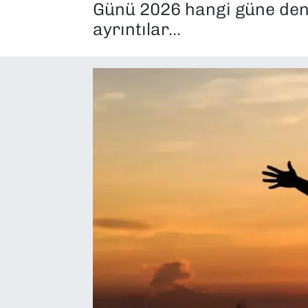
Günü 2026 hangi güne denk
SAĞLIK
ayrıntılar…
SPOR
TEKNOLOJİ
YAŞAM
YEREL YÖNETİMLER