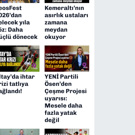
eosFest
Kemeraltı’nın
026’dan
asırlık ustaları
elecek yıla
zamana
öz: Daha
meydan
üçlü dönecek
okuyor
ltay’da ihtar
YENİ Partili
rizi tatlıya
Ösen’den
ağlandı!
Çeşme Projesi
uyarısı:
Mesele daha
fazla yatak
değil