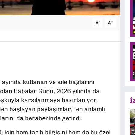
-
+
A
A
 ayında kutlanan ve aile bağlarını
 olan Babalar Günü, 2026 yılında da
oşkuyla karşılanmaya hazırlanıyor.
İ
en başlayan paylaşımlar, “en anlamlı
arını da beraberinde getirdi.
için hem tarih bilgisini hem de bu özel