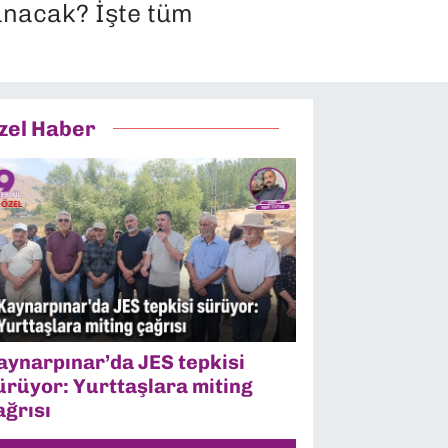
anacak? İşte tüm
zel Haber
aynarpınar’da JES tepkisi
ürüyor: Yurttaşlara miting
ağrısı