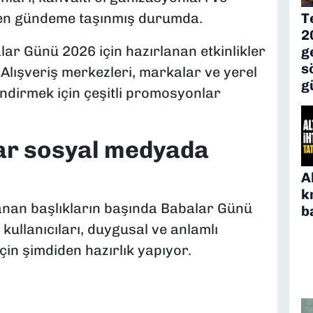
en gündeme taşınmış durumda.
T
2
lar Günü 2026 için hazırlanan etkinlikler
g
s
Alışveriş merkezleri, markalar ve yerel
g
endirmek için çeşitli promosyonlar
ar sosyal medyada
A
k
anan başlıkların başında Babalar Günü
b
kullanıcıları, duygusal ve anlamlı
çin şimdiden hazırlık yapıyor.