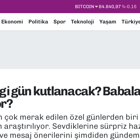
DOLAR
47,7436
%0.18
EURO
55,2510
%0.32
Ekonomi
Politika
Spor
Teknoloji
Yaşam
Türkiy
STERLİN
64,4811
%0.38
GRAM ALTIN
6660.55
%0
BİST100
13.779
%-14
BITCOIN
64.840,97
%-0.15
gi gün kutlanacak? Babala
or?
en çok merak edilen özel günlerden bir
 araştırılıyor. Sevdiklerine sürpriz h
 ve mesaj önerilerini şimdiden gündemi