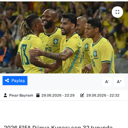
SAĞLIK
SPOR
TEKNOLOJİ
YAŞAM
YEREL YÖNETİMLER
Paylaş
-
+
A
A
Pınar Bayram
29.06.2026 - 22:29
29.06.2026 - 22:32
2026 FIFA Dünya Kupası son 32 turunda