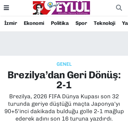
Resmi İlanlar
Konak Nöbetçi Eczaneler
İzmir
Ekonomi
Politika
Spor
Teknoloji
Y
BİLİM
Konak Hava Durumu
DÜNYA
Konak Trafik Yoğunluk Haritası
GENEL
EĞİTİM
Süper Lig Puan Durumu ve Fikstür
Brezilya’dan Geri Dönüş:
EKONOMİ
Tüm Manşetler
2-1
KÜLTÜR SANAT
Son Dakika Haberleri
Brezilya, 2026 FIFA Dünya Kupası son 32
turunda geriye düştüğü maçta Japonya'yı
MAGAZİN
Haber Arşivi
90+5'inci dakikada bulduğu golle 2-1 mağlup
ederek adını son 16 turuna yazdırdı.
POLİTİKA