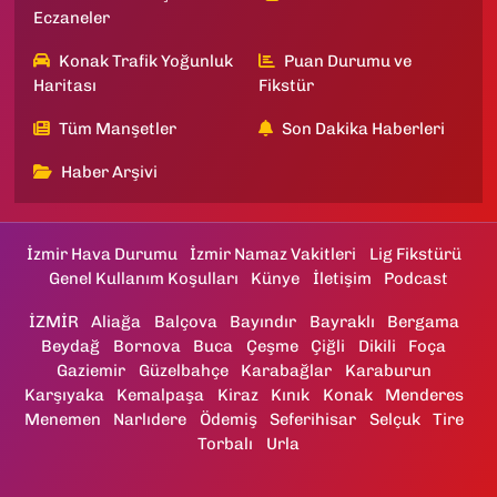
Eczaneler
Konak Trafik Yoğunluk
Puan Durumu ve
Haritası
Fikstür
Tüm Manşetler
Son Dakika Haberleri
Haber Arşivi
İzmir Hava Durumu
İzmir Namaz Vakitleri
Lig Fikstürü
Genel Kullanım Koşulları
Künye
İletişim
Podcast
İZMİR
Aliağa
Balçova
Bayındır
Bayraklı
Bergama
Beydağ
Bornova
Buca
Çeşme
Çiğli
Dikili
Foça
Gaziemir
Güzelbahçe
Karabağlar
Karaburun
Karşıyaka
Kemalpaşa
Kiraz
Kınık
Konak
Menderes
Menemen
Narlıdere
Ödemiş
Seferihisar
Selçuk
Tire
Torbalı
Urla