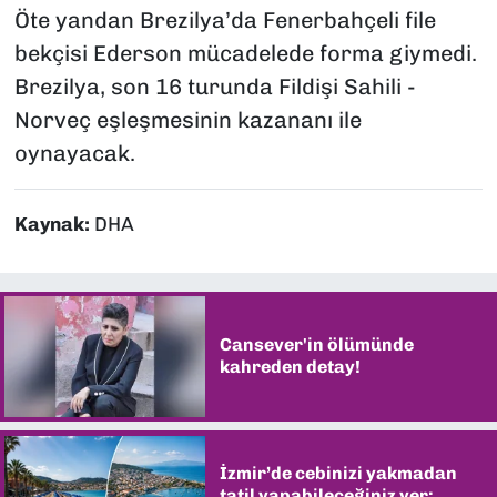
Öte yandan Brezilya’da Fenerbahçeli file
bekçisi Ederson mücadelede forma giymedi.
Brezilya, son 16 turunda Fildişi Sahili -
Norveç eşleşmesinin kazananı ile
oynayacak.
Kaynak:
DHA
Cansever'in ölümünde
kahreden detay!
İzmir’de cebinizi yakmadan
tatil yapabileceğiniz yer: