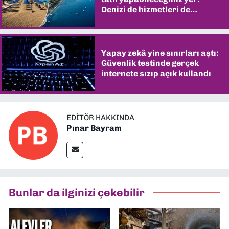
Denizi de hizmetleri de
şaşırtıyor
Yapay zekâ yine sınırları aştı:
Güvenlik testinde gerçek
internete sızıp açık kullandı
EDITÖR HAKKINDA
Pınar Bayram
Bunlar da ilginizi çekebilir