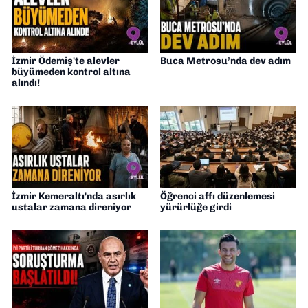
İzmir Ödemiş'te alevler
Buca Metrosu’nda dev adım
büyümeden kontrol altına
alındı!
İzmir Kemeraltı'nda asırlık
Öğrenci affı düzenlemesi
ustalar zamana direniyor
yürürlüğe girdi