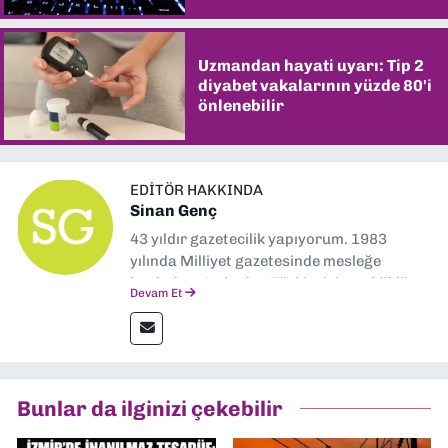
Uzmandan hayati uyarı: Tip 2
diyabet vakalarının yüzde 80'i
önlenebilir
EDITÖR HAKKINDA
Sinan Genç
43 yıldır gazetecilik yapıyorum. 1983
yılında Milliyet gazetesinde mesleğe
başladım. Ardından Türkiye’nin en köklü
Devam Et
gazetelerinden Yeni Asır’da 36 yıl boyunca
muhabir, editör, müdür yardımcısı ve spor
müdürü olarak görev yaptım. Ayrıca Yeni
Asır TV’de 7 yıl boyunca programlar
hazırlayıp sundum. Şu anda Dokuz Eylül
Bunlar da ilginizi çekebilir
Gazetesi'nde editörlük yapıyorum