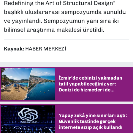
Redefining the Art of Structural Design”
başlıklı uluslararası sempozyumda sunuldu
ve yayınlandı. Sempozyumun yanı sıra iki
bilimsel araştırma makalesi üretildi.
Kaynak:
HABER MERKEZİ
İzmir’de cebinizi yakmadan
tatil yapabileceğiniz yer:
Denizi de hizmetleri de
şaşırtıyor
Yapay zekâ yine sınırları aştı:
Güvenlik testinde gerçek
internete sızıp açık kullandı