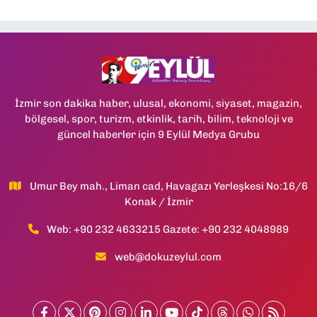
İzmir son dakika haber, ulusal, ekonomi, siyaset, magazin,
bölgesel, spor, turizm, etkinlik, tarih, bilim, teknoloji ve
güncel haberler için 9 Eylül Medya Grubu
Umur Bey mah., Liman cad, Havagazı Yerleşkesi No:16/6
Konak / İzmir
Web: +90 232 4633215 Gazete: +90 232 4048989
web@dokuzeylul.com