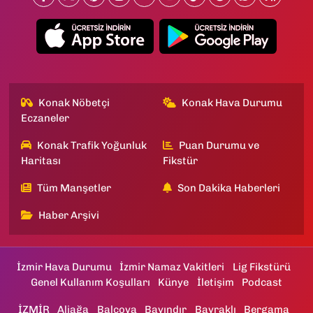
Konak Nöbetçi
Konak Hava Durumu
Eczaneler
Konak Trafik Yoğunluk
Puan Durumu ve
Haritası
Fikstür
Tüm Manşetler
Son Dakika Haberleri
Haber Arşivi
İzmir Hava Durumu
İzmir Namaz Vakitleri
Lig Fikstürü
Genel Kullanım Koşulları
Künye
İletişim
Podcast
İZMİR
Aliağa
Balçova
Bayındır
Bayraklı
Bergama