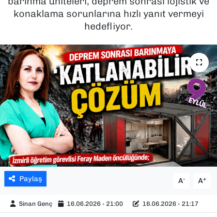
barınma üniteleri, deprem sonrası lojistik ve
konaklama sorunlarına hızlı yanıt vermeyi
SAĞLIK
hedefliyor.
SPOR
TEKNOLOJİ
YAŞAM
YEREL YÖNETİMLER
Paylaş
-
+
A
A
Sinan Genç
16.06.2026 - 21:00
16.06.2026 - 21:17