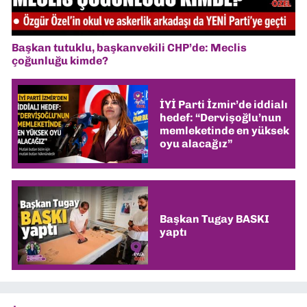
Başkan tutuklu, başkanvekili CHP’de: Meclis
çoğunluğu kimde?
İYİ Parti İzmir’de iddialı
hedef: “Dervişoğlu’nun
memleketinde en yüksek
oyu alacağız”
Başkan Tugay BASKI
yaptı