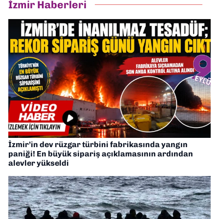
İzmir Haberleri
İzmir’in dev rüzgar türbini fabrikasında yangın
paniği! En büyük sipariş açıklamasının ardından
alevler yükseldi