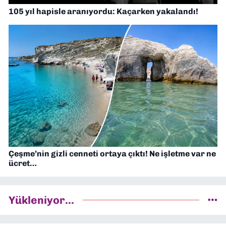
105 yıl hapisle aranıyordu: Kaçarken yakalandı!
Çeşme’nin gizli cenneti ortaya çıktı! Ne işletme var ne
ücret…
Yükleniyor...