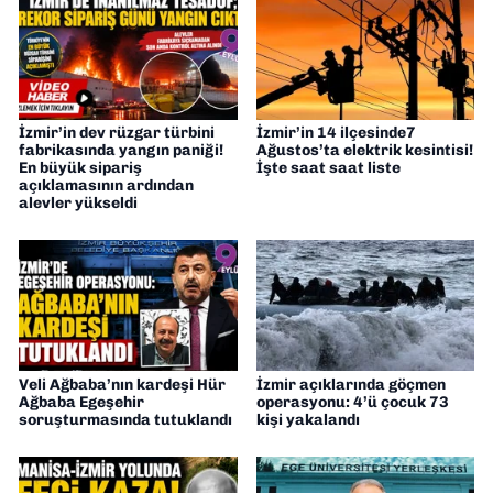
İzmir’in dev rüzgar türbini
İzmir’in 14 ilçesinde7
fabrikasında yangın paniği!
Ağustos’ta elektrik kesintisi!
En büyük sipariş
İşte saat saat liste
açıklamasının ardından
alevler yükseldi
Veli Ağbaba’nın kardeşi Hür
İzmir açıklarında göçmen
Ağbaba Egeşehir
operasyonu: 4’ü çocuk 73
soruşturmasında tutuklandı
kişi yakalandı