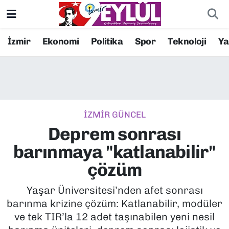
Resmi İlanlar
Konak Nöbetçi Eczaneler
İzmir
Ekonomi
Politika
Spor
Teknoloji
Y
BİLİM
Konak Hava Durumu
DÜNYA
Konak Trafik Yoğunluk Haritası
İZMİR GÜNCEL
EĞİTİM
Süper Lig Puan Durumu ve Fikstür
Deprem sonrası
EKONOMİ
Tüm Manşetler
barınmaya "katlanabilir"
çözüm
KÜLTÜR SANAT
Son Dakika Haberleri
Yaşar Üniversitesi’nden afet sonrası
MAGAZİN
Haber Arşivi
barınma krizine çözüm: Katlanabilir, modüler
ve tek TIR’la 12 adet taşınabilen yeni nesil
POLİTİKA