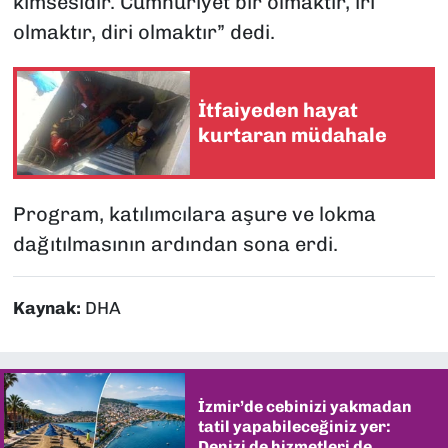
kimsesidir. Cumhuriyet bir olmaktır, iri
olmaktır, diri olmaktır” dedi.
İtfaiyeden hayat
kurtaran müdahale
Program, katılımcılara aşure ve lokma
dağıtılmasının ardından sona erdi.
Kaynak:
DHA
İzmir’de cebinizi yakmadan
tatil yapabileceğiniz yer:
Denizi de hizmetleri de