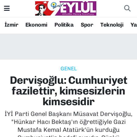
Resmi İlanlar
Konak Nöbetçi Eczaneler
İzmir
Ekonomi
Politika
Spor
Teknoloji
Y
BİLİM
Konak Hava Durumu
DÜNYA
Konak Trafik Yoğunluk Haritası
GENEL
EĞİTİM
Süper Lig Puan Durumu ve Fikstür
Dervişoğlu: Cumhuriyet
EKONOMİ
Tüm Manşetler
fazilettir, kimsesizlerin
kimsesidir
KÜLTÜR SANAT
Son Dakika Haberleri
İYİ Parti Genel Başkanı Müsavat Dervişoğlu,
MAGAZİN
Haber Arşivi
"Hünkar Hacı Bektaş'ın öğrettiğiyle Gazi
Mustafa Kemal Atatürk'ün kurduğu
POLİTİKA