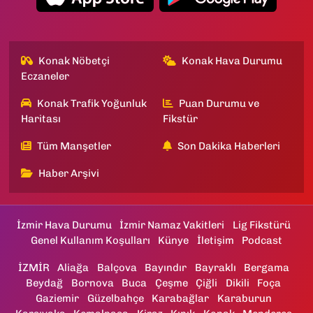
Konak Nöbetçi
Konak Hava Durumu
Eczaneler
Konak Trafik Yoğunluk
Puan Durumu ve
Haritası
Fikstür
Tüm Manşetler
Son Dakika Haberleri
Haber Arşivi
İzmir Hava Durumu
İzmir Namaz Vakitleri
Lig Fikstürü
Genel Kullanım Koşulları
Künye
İletişim
Podcast
İZMİR
Aliağa
Balçova
Bayındır
Bayraklı
Bergama
Beydağ
Bornova
Buca
Çeşme
Çiğli
Dikili
Foça
Gaziemir
Güzelbahçe
Karabağlar
Karaburun