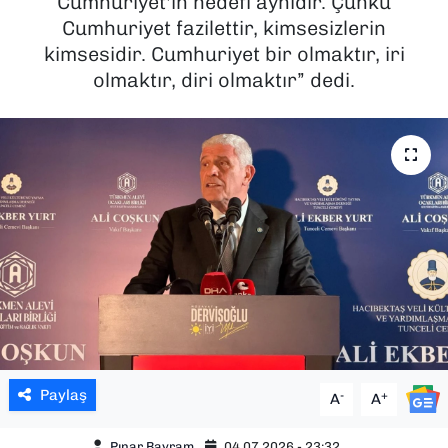
Cumhuriyet'in hedefi aynıdır. Çünkü
Cumhuriyet fazilettir, kimsesizlerin
SAĞLIK
kimsesidir. Cumhuriyet bir olmaktır, iri
olmaktır, diri olmaktır” dedi.
SPOR
TEKNOLOJİ
YAŞAM
YEREL YÖNETİMLER
Paylaş
-
+
A
A
Pınar Bayram
04.07.2026 - 23:32