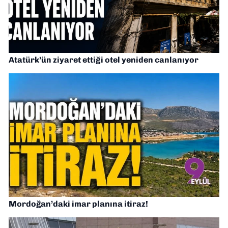
Atatürk’ün ziyaret ettiği otel yeniden canlanıyor
Mordoğan’daki imar planına itiraz!