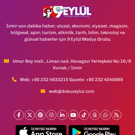
İzmir son dakika haber, ulusal, ekonomi, siyaset, magazin,
bölgesel, spor, turizm, etkinlik, tarih, bilim, teknoloji ve
güncel haberler için 9 Eylül Medya Grubu
Umur Bey mah., Liman cad, Havagazı Yerleşkesi No:16/6
Konak / İzmir
Web: +90 232 4633215 Gazete: +90 232 4048989
web@dokuzeylul.com