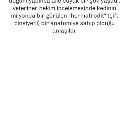
doğum yapınca aile büyük bir şok yaşadı;
veteriner hekim incelemesinde kedinin
SAĞLIK
milyonda bir görülen "hermafrodit" (çift
cinsiyetli) bir anatomiye sahip olduğu
SPOR
anlaşıldı.
TEKNOLOJİ
YAŞAM
YEREL YÖNETİMLER