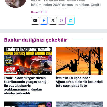
bölümünden 2020'de mezun oldum. Çeşitli
gazetelerde editörlük, muhabirlik yaptım.
Devam Et
Şu an kültür-sanat muhabirliği ve
editörlük yapıyorum.
Bunlar da ilginizi çekebilir
İzmir’in dev rüzgar türbini
İzmir’in 14 ilçesinde7
fabrikasında yangın paniği!
Ağustos’ta elektrik kesintisi!
En büyük sipariş
İşte saat saat liste
açıklamasının ardından
alevler yükseldi