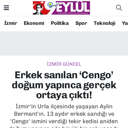
Resmi İlanlar
Konak Nöbetçi Eczaneler
İzmir
Ekonomi
Politika
Spor
Teknoloji
Y
BİLİM
Konak Hava Durumu
DÜNYA
Konak Trafik Yoğunluk Haritası
İZMİR GÜNCEL
EĞİTİM
Süper Lig Puan Durumu ve Fikstür
Erkek sanılan ‘Cengo’
EKONOMİ
Tüm Manşetler
doğum yapınca gerçek
ortaya çıktı!
KÜLTÜR SANAT
Son Dakika Haberleri
İzmir'in Urla ilçesinde yaşayan Aylin
MAGAZİN
Haber Arşivi
Bermant'ın, 13 aydır erkek sandığı ve
'Cengo' ismini verdiği tekir kedisi aniden
POLİTİKA