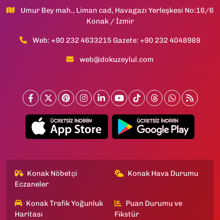
Umur Bey mah., Liman cad, Havagazı Yerleşkesi No:16/6
Konak / İzmir
Web: +90 232 4633215 Gazete: +90 232 4048989
web@dokuzeylul.com
Konak Nöbetçi
Konak Hava Durumu
Eczaneler
Konak Trafik Yoğunluk
Puan Durumu ve
Haritası
Fikstür