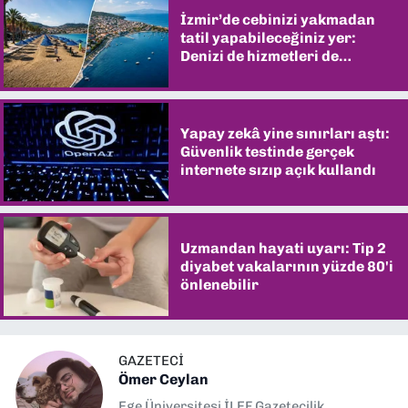
İzmir’de cebinizi yakmadan
tatil yapabileceğiniz yer:
Denizi de hizmetleri de
şaşırtıyor
Yapay zekâ yine sınırları aştı:
Güvenlik testinde gerçek
internete sızıp açık kullandı
Uzmandan hayati uyarı: Tip 2
diyabet vakalarının yüzde 80'i
önlenebilir
GAZETECİ
Ömer Ceylan
Ege Üniversitesi İLEF Gazetecilik