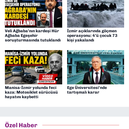
Veli Ağbaba’nın kardeşi Hür
İzmir açıklarında göçmen
Ağbaba Egeşehir
operasyonu: 4’ü çocuk 73
soruşturmasında tutuklandı
kişi yakalandı
Manisa-İzmir yolunda feci
Ege Üniversitesi’nde
kaza: Motosiklet sürücüsü
tartışmalı karar
hayatını kaybetti
Özel Haber