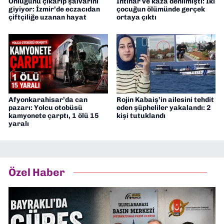
Önlüğünü çıkarıp şalvarını
İntihar ve kaza denilmişti: İki
giyiyor: İzmir’de eczacıdan
çocuğun ölümünde gerçek
çiftçiliğe uzanan hayat
ortaya çıktı
Afyonkarahisar’da can
Rojin Kabaiş’in ailesini tehdit
pazarı: Yolcu otobüsü
eden şüpheliler yakalandı: 2
kamyonete çarptı, 1 ölü 15
kişi tutuklandı
yaralı
Özel Haber