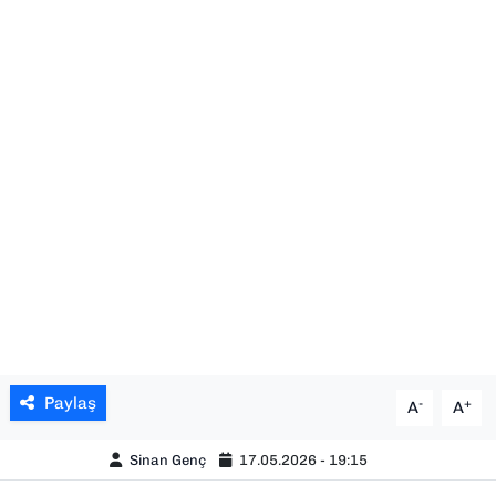
SAĞLIK
SPOR
TEKNOLOJİ
YAŞAM
YEREL YÖNETİMLER
Paylaş
-
+
A
A
Sinan Genç
17.05.2026 - 19:15