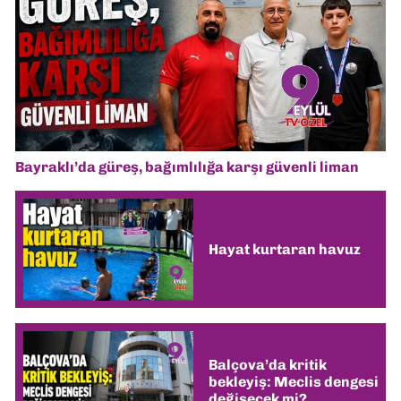
Bayraklı’da güreş, bağımlılığa karşı güvenli liman
Hayat kurtaran havuz
Balçova’da kritik
bekleyiş: Meclis dengesi
değişecek mi?