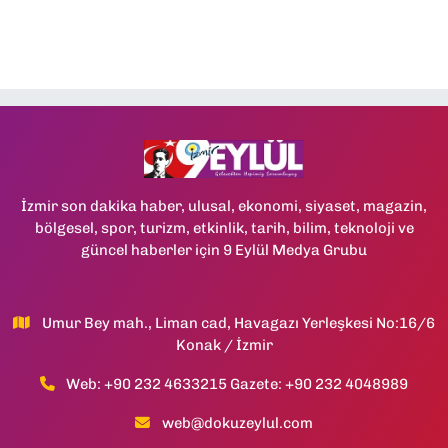
İzmir son dakika haber, ulusal, ekonomi, siyaset, magazin,
bölgesel, spor, turizm, etkinlik, tarih, bilim, teknoloji ve
güncel haberler için 9 Eylül Medya Grubu
Umur Bey mah., Liman cad, Havagazı Yerleşkesi No:16/6
Konak / İzmir
Web: +90 232 4633215 Gazete: +90 232 4048989
web@dokuzeylul.com