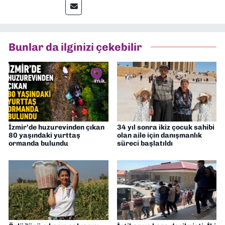
muhabir, editör, müdür yardımcısı ve spor
müdürü olarak görev yaptım. Ayrıca Yeni
Asır TV’de 7 yıl boyunca programlar
hazırlayıp sundum. Şu anda Dokuz Eylül
Bunlar da ilginizi çekebilir
Gazetesi'nde editörlük yapıyorum
İzmir’de huzurevinden çıkan
34 yıl sonra ikiz çocuk sahibi
80 yaşındaki yurttaş
olan aile için danışmanlık
ormanda bulundu
süreci başlatıldı