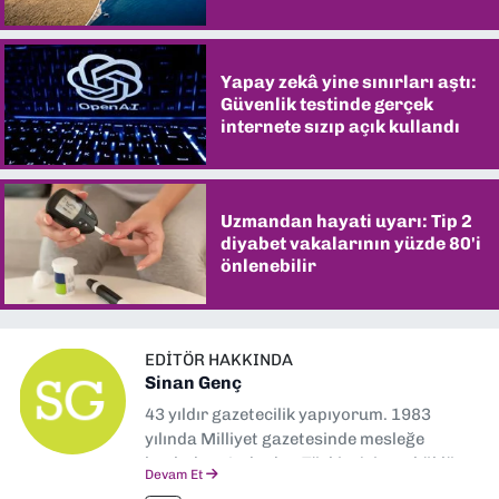
şaşırtıyor
Yapay zekâ yine sınırları aştı:
Güvenlik testinde gerçek
internete sızıp açık kullandı
Uzmandan hayati uyarı: Tip 2
diyabet vakalarının yüzde 80'i
önlenebilir
EDITÖR HAKKINDA
Sinan Genç
43 yıldır gazetecilik yapıyorum. 1983
yılında Milliyet gazetesinde mesleğe
başladım. Ardından Türkiye’nin en köklü
Devam Et
gazetelerinden Yeni Asır’da 36 yıl boyunca