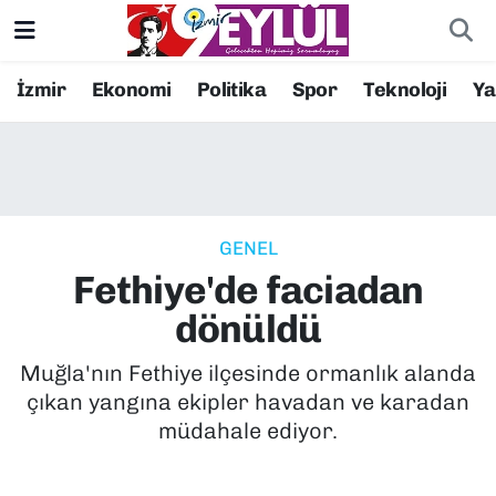
Resmi İlanlar
Konak Nöbetçi Eczaneler
İzmir
Ekonomi
Politika
Spor
Teknoloji
Y
BİLİM
Konak Hava Durumu
DÜNYA
Konak Trafik Yoğunluk Haritası
GENEL
EĞİTİM
Süper Lig Puan Durumu ve Fikstür
Fethiye'de faciadan
EKONOMİ
Tüm Manşetler
dönüldü
KÜLTÜR SANAT
Son Dakika Haberleri
Muğla'nın Fethiye ilçesinde ormanlık alanda
çıkan yangına ekipler havadan ve karadan
MAGAZİN
Haber Arşivi
müdahale ediyor.
POLİTİKA