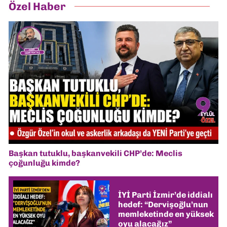
Özel Haber
Başkan tutuklu, başkanvekili CHP’de: Meclis
çoğunluğu kimde?
İYİ Parti İzmir’de iddialı
hedef: “Dervişoğlu’nun
memleketinde en yüksek
oyu alacağız”