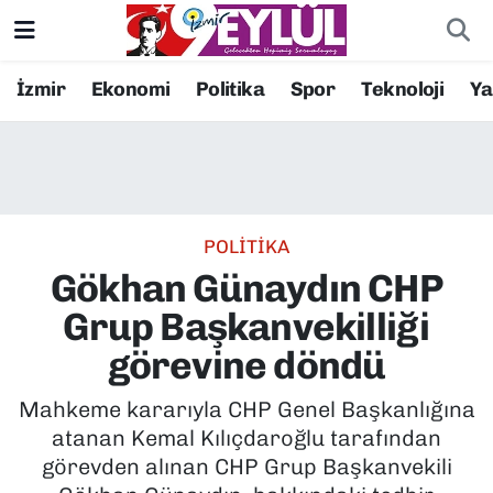
Resmi İlanlar
Konak Nöbetçi Eczaneler
İzmir
Ekonomi
Politika
Spor
Teknoloji
Y
BİLİM
Konak Hava Durumu
DÜNYA
Konak Trafik Yoğunluk Haritası
POLİTİKA
EĞİTİM
Süper Lig Puan Durumu ve Fikstür
Gökhan Günaydın CHP
EKONOMİ
Tüm Manşetler
Grup Başkanvekilliği
görevine döndü
KÜLTÜR SANAT
Son Dakika Haberleri
Mahkeme kararıyla CHP Genel Başkanlığına
MAGAZİN
Haber Arşivi
atanan Kemal Kılıçdaroğlu tarafından
görevden alınan CHP Grup Başkanvekili
POLİTİKA