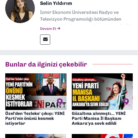
Selin Yıldırım
İzmir Ekonomi Üniversitesi Radyo ve
Televizyon Programcılığı bölümünden
2024 senesinde mezun oldum. Dokuz Eylül
Devam Et
Gazetesi'nde spor yazarlığı yaparken,
editörlük görevini de üstleniyorum.
Bunlar da ilginizi çekebilir
Özel'den 'fezleke' çıkışı: YENİ
Gözaltına alınmıştı... YENİ
Parti'nin önünü kesmek
Parti Manisa İl Başkanı
istiyorlar
Ankara'ya sevk edildi