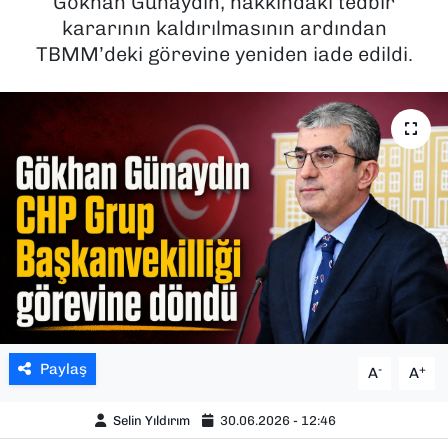
Gökhan Günaydın, hakkındaki tedbir
kararının kaldırılmasının ardından
SAĞLIK
TBMM’deki görevine yeniden iade edildi.
SPOR
TEKNOLOJİ
YAŞAM
YEREL YÖNETİMLER
Paylaş
-
+
A
A
Selin Yıldırım
30.06.2026 - 12:46