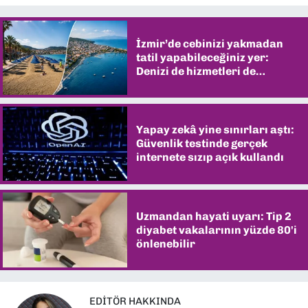
İzmir’de cebinizi yakmadan
tatil yapabileceğiniz yer:
Denizi de hizmetleri de
şaşırtıyor
Yapay zekâ yine sınırları aştı:
Güvenlik testinde gerçek
internete sızıp açık kullandı
Uzmandan hayati uyarı: Tip 2
diyabet vakalarının yüzde 80'i
önlenebilir
EDITÖR HAKKINDA