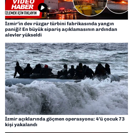
İzmir’in dev rüzgar türbini fabrikasında yangın
paniği! En büyük sipariş açıklamasının ardından
alevler yükseldi
İzmir açıklarında göçmen operasyonu: 4’ü çocuk 73
kişi yakalandı