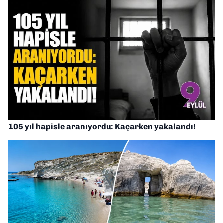
105 yıl hapisle aranıyordu: Kaçarken yakalandı!