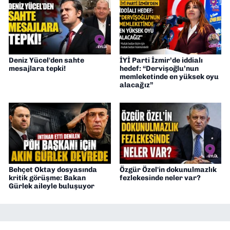
Deniz Yücel'den sahte
İYİ Parti İzmir’de iddialı
mesajlara tepki!
hedef: “Dervişoğlu’nun
memleketinde en yüksek oyu
alacağız”
Behçet Oktay dosyasında
Özgür Özel'in dokunulmazlık
kritik görüşme: Bakan
fezlekesinde neler var?
Gürlek aileyle buluşuyor