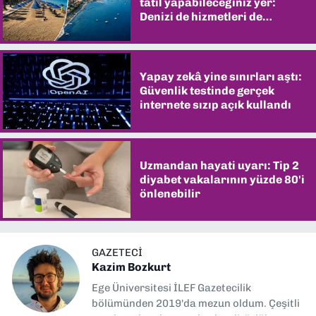
tatil yapabileceğiniz yer:
Denizi de hizmetleri de
şaşırtıyor
Yapay zekâ yine sınırları aştı:
Güvenlik testinde gerçek
internete sızıp açık kullandı
Uzmandan hayati uyarı: Tip 2
diyabet vakalarının yüzde 80'i
önlenebilir
GAZETECI
Kazim Bozkurt
Ege Üniversitesi İLEF Gazetecilik
bölümünden 2019'da mezun oldum. Çeşitli