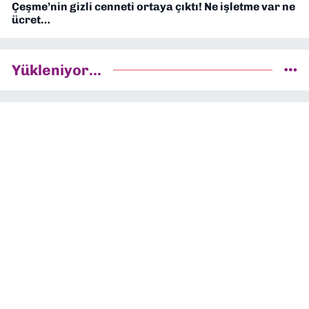
Çeşme’nin gizli cenneti ortaya çıktı! Ne işletme var ne
ücret…
Yükleniyor...