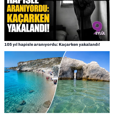
105 yıl hapisle aranıyordu: Kaçarken yakalandı!