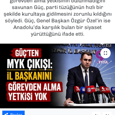
görevden alma yetkisinin bulunmadığını
savunan Güç, parti tüzüğünün hızlı bir
SAĞLIK
şekilde kurultaya gidilmesini zorunlu kıldığını
söyledi. Güç, Genel Başkan Özgür Özel’in ise
SPOR
Anadolu’da karşılık bulan bir siyaset
yürüttüğünü ifade etti.
TEKNOLOJİ
YAŞAM
YEREL YÖNETİMLER
Paylaş
-
+