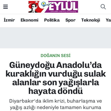
Resmi İlanlar
Konak Nöbetçi Eczaneler
İzmir
Ekonomi
Politika
Spor
Teknoloji
Y
BİLİM
Konak Hava Durumu
DÜNYA
Konak Trafik Yoğunluk Haritası
DOĞANIN SESİ
EĞİTİM
Süper Lig Puan Durumu ve Fikstür
Güneydoğu Anadolu’da
EKONOMİ
Tüm Manşetler
kuraklığın vurduğu sulak
alanlar son yağışlarla
KÜLTÜR SANAT
Son Dakika Haberleri
hayata döndü
MAGAZİN
Haber Arşivi
Diyarbakır'da iklim krizi, buharlaşma ve
yağış azlığı nedeniyle tamamen kuruma
POLİTİKA