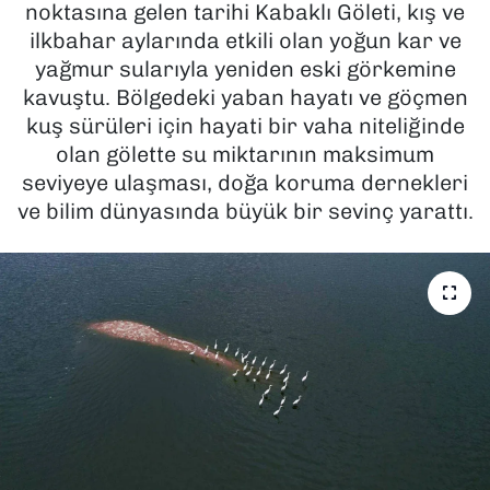
noktasına gelen tarihi Kabaklı Göleti, kış ve
ilkbahar aylarında etkili olan yoğun kar ve
SAĞLIK
yağmur sularıyla yeniden eski görkemine
kavuştu. Bölgedeki yaban hayatı ve göçmen
SPOR
kuş sürüleri için hayati bir vaha niteliğinde
TEKNOLOJİ
olan gölette su miktarının maksimum
seviyeye ulaşması, doğa koruma dernekleri
YAŞAM
ve bilim dünyasında büyük bir sevinç yarattı.
YEREL YÖNETİMLER