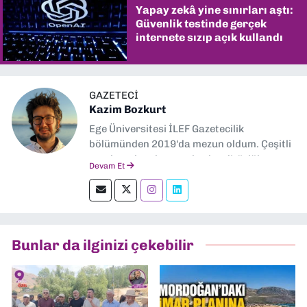
Yapay zekâ yine sınırları aştı:
Güvenlik testinde gerçek
internete sızıp açık kullandı
GAZETECI
Kazim Bozkurt
Ege Üniversitesi İLEF Gazetecilik
bölümünden 2019'da mezun oldum. Çeşitli
yerel ve ulusal gazetelerde editörlük,
Devam Et
muhabirlik yaptım. Teknoloji bloglarını
okumayı severim.
Bunlar da ilginizi çekebilir