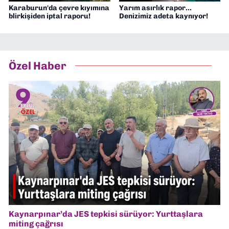
Karaburun'da çevre kıyımına
Yarım asırlık rapor...
blirkişiden iptal raporu!
Denizimiz adeta kaynıyor!
Özel Haber
Kaynarpınar’da JES tepkisi sürüyor: Yurttaşlara
miting çağrısı