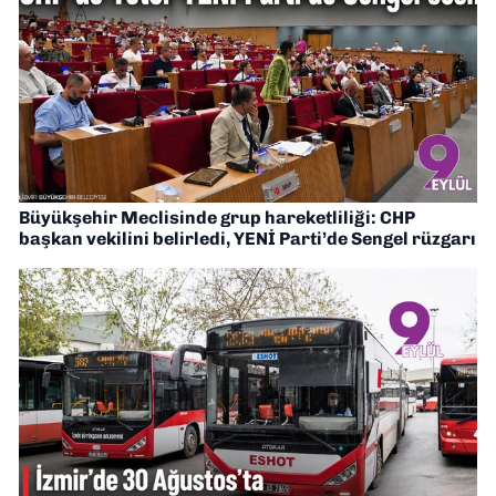
Büyükşehir Meclisinde grup hareketliliği: CHP
başkan vekilini belirledi, YENİ Parti’de Sengel rüzgarı