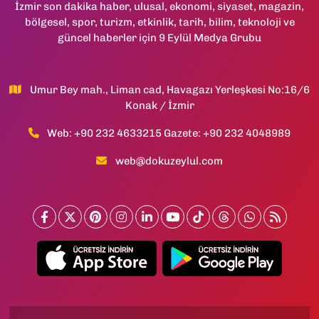
İzmir son dakika haber, ulusal, ekonomi, siyaset, magazin,
bölgesel, spor, turizm, etkinlik, tarih, bilim, teknoloji ve
güncel haberler için 9 Eylül Medya Grubu
Umur Bey mah., Liman cad, Havagazı Yerleşkesi No:16/6
Konak / İzmir
Web: +90 232 4633215 Gazete: +90 232 4048989
web@dokuzeylul.com