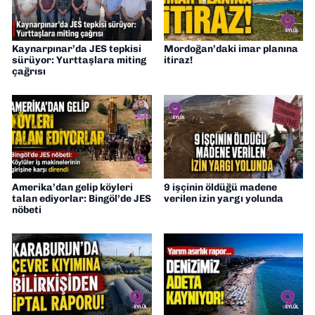
Kaynarpınar’da JES tepkisi
Mordoğan’daki imar planına
sürüyor: Yurttaşlara miting
itiraz!
çağrısı
Amerika’dan gelip köyleri
9 işçinin öldüğü madene
talan ediyorlar: Bingöl’de JES
verilen izin yargı yolunda
nöbeti