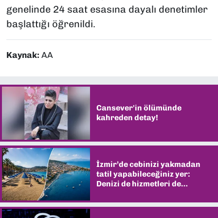
genelinde 24 saat esasına dayalı denetimler
başlattığı öğrenildi.
Kaynak:
AA
Cansever'in ölümünde
kahreden detay!
İzmir’de cebinizi yakmadan
tatil yapabileceğiniz yer:
Denizi de hizmetleri de
şaşırtıyor