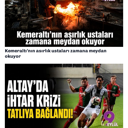
Kemeraltı’nın asırlık ustaları zamana meydan
okuyor