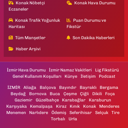
Konak Nöbetçi
Konak Hava Durumu
Eczaneler
Konak Trafik Yoğunluk
Puan Durumu ve
Haritası
Fikstür
Tüm Manşetler
Son Dakika Haberleri
Haber Arşivi
İzmir Hava Durumu
İzmir Namaz Vakitleri
Lig Fikstürü
Genel Kullanım Koşulları
Künye
İletişim
Podcast
İZMİR
Aliağa
Balçova
Bayındır
Bayraklı
Bergama
Beydağ
Bornova
Buca
Çeşme
Çiğli
Dikili
Foça
Gaziemir
Güzelbahçe
Karabağlar
Karaburun
Karşıyaka
Kemalpaşa
Kiraz
Kınık
Konak
Menderes
Menemen
Narlıdere
Ödemiş
Seferihisar
Selçuk
Tire
Torbalı
Urla