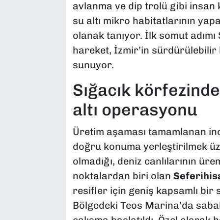
avlanma ve dip trolü gibi insan 
su altı mikro habitatlarının yap
olanak tanıyor. İlk somut adımı 
hareket, İzmir’in sürdürülebili
sunuyor.
Sığacık körfezinde
altı operasyonu
Üretim aşaması tamamlanan inovat
doğru konuma yerleştirilmek üze
olmadığı, deniz canlılarının üre
noktalardan biri olan
Seferihis
resifler için geniş kapsamlı bir
Bölgedeki Teos Marina’da sabah
çalışma başlatıldı. Özel olarak 