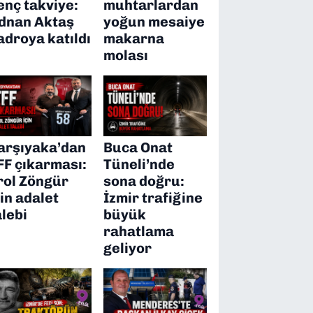
enç takviye:
muhtarlardan
dnan Aktaş
yoğun mesaiye
adroya katıldı
makarna
molası
arşıyaka’dan
Buca Onat
FF çıkarması:
Tüneli’nde
rol Zöngür
sona doğru:
çin adalet
İzmir trafiğine
alebi
büyük
rahatlama
geliyor