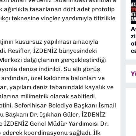
ağırlıkta tasarlanan dört adet prototip
kçı teknesine vinçler yardımıyla titizlikle
A
z
tajının kusursuz yapılması amacıyla
o
c
di. Resifler, İZDENİZ bünyesindeki
erkezi dalgıçlarının gerçekleştirdiği
yonla denize indirildi. Su altı görüş
Y
 ardından, özel kaldırma balonları ve
lar, yapıları deniz tabanındaki kayalık ve
arına milimetrik olarak sabitledi.
tini, Seferihisar Belediye Başkanı İsmail
u Başkanı Dr. Işıkhan Güler, İZDENİZ
 İZDENİZ Genel Müdür Yardımcısı Dr.
p ederek koordinasyonu sağladı. İlk