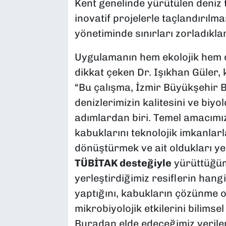
Kent genelinde yürütülen deniz t
inovatif projelerle taçlandırılmas
yönetiminde sınırları zorladıkları
Uygulamanın hem ekolojik hem 
dikkat çeken Dr. Işıkhan Güler, 
“Bu çalışma, İzmir Büyükşehir Be
denizlerimizin kalitesini ve biyol
adımlardan biri. Temel amacımı
kabuklarını teknolojik imkanlar
dönüştürmek ve ait oldukları ye
TÜBİTAK desteğiyle
yürüttüğüm
yerleştirdiğimiz resiflerin hangi
yaptığını, kabukların çözünme o
mikrobiyolojik etkilerini bilimse
Buradan elde edeceğimiz verile