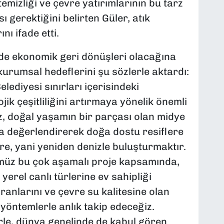
emizliği ve çevre yatırımlarının bu tarz
ı gerektiğini belirten Güler, atık
nı ifade etti.
de ekonomik geri dönüşleri olacağına
kurumsal hedeflerini şu sözlerle aktardı:
lediyesi sınırları içerisindeki
ojik çeşitliliğini artırmaya yönelik önemli
z, doğal yaşamın bir parçası olan midye
la değerlendirerek doğa dostu resiflere
re, yani yeniden denizle buluşturmaktır.
üz bu çok aşamalı proje kapsamında,
 yerel canlı türlerine ev sahipliği
ranlarını ve çevre su kalitesine olan
l yöntemlerle anlık takip edeceğiz.
rle, dünya genelinde de kabul gören