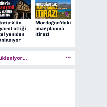
tatürk’ün
Mordoğan’daki
iyaret ettiği
imar planına
tel yeniden
itiraz!
anlanıyor
ükleniyor...