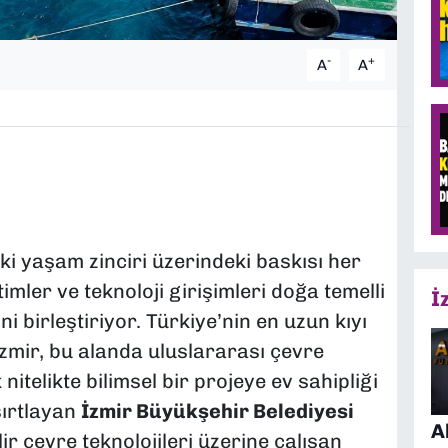
-
+
A
A
eki yaşam zinciri üzerindeki baskısı her
mler ve teknoloji girişimleri doğa temelli
İ
 birleştiriyor. Türkiye’nin en uzun kıyı
İzmir, bu alanda uluslararası çevre
itelikte bilimsel bir projeye ev sahipliği
sırtlayan
İzmir Büyükşehir Belediyesi
A
ir çevre teknolojileri üzerine çalışan