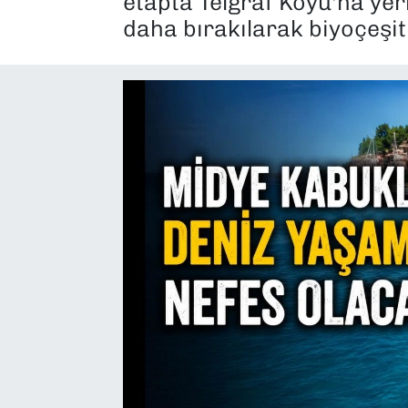
etapta Telgraf Koyu'na yerl
daha bırakılarak biyoçeşitl
SAĞLIK
SPOR
TEKNOLOJİ
YAŞAM
YEREL YÖNETİMLER