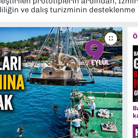
eştirilen prototiplerin ardından, İzmir 
iliğin ve dalış turizminin desteklenme
Ö
B
k