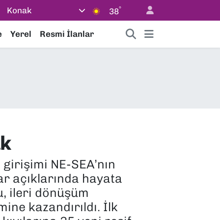
°
Konak
38
e
Yerel
Resmi İlanlar
ak
i girişimi NE-SEA’nın
ar açıklarında hayata
u, ileri dönüşüm
ine kazandırıldı. İlk