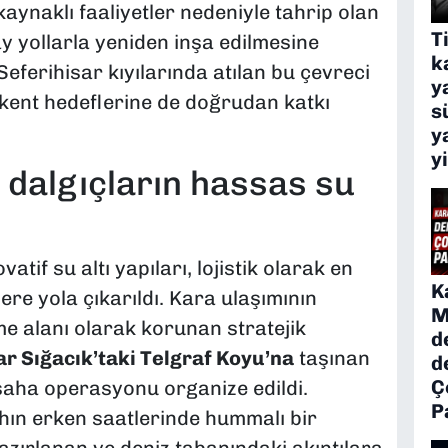
kaynaklı faaliyetler nedeniyle tahrip olan
T
ay yollarla yeniden inşa edilmesine
k
Seferihisar kıyılarında atılan bu çevreci
y
r kent hedeflerine de doğrudan katkı
s
y
y
 dalgıçların hassas su
if su altı yapıları, lojistik olarak en
K
re yola çıkarıldı. Kara ulaşımının
M
me alanı olarak korunan stratejik
d
ar Sığacık’taki Telgraf Koyu’na
taşınan
d
Ç
 saha operasyonu organize edildi.
P
ın erken saatlerinde hummalı bir
hazırlanan ve deniz tabanındaki akıntılara