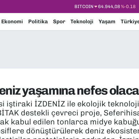
DOLAR
47,7436
%0.18
EURO
55,2510
%0.32
Ekonomi
Politika
Spor
Teknoloji
Yaşam
Türkiy
STERLİN
64,4811
%0.38
GRAM ALTIN
6660.55
%0.03
BİST100
13.779
%-14
BITCOIN
64.944,08
%-0.18
eniz yaşamına nefes olac
 iştiraki İZDENİZ ile ekolojik teknoloj
İTAK destekli çevreci proje, Seferihis
larak kabul edilen tonlarca midye kabuğ
esiflere dönüştürülerek deniz ekosistem