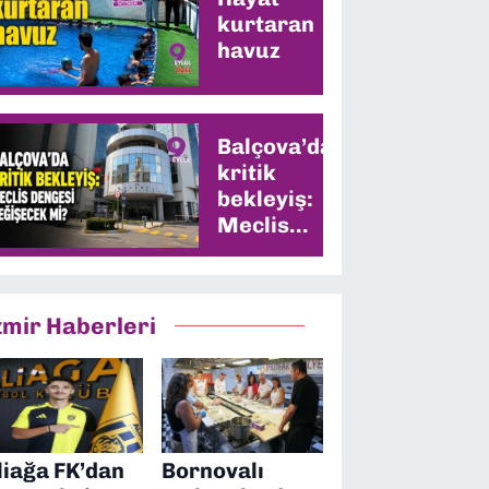
kurtaran
havuz
Balçova’da
kritik
bekleyiş:
Meclis
dengesi
değişecek
mi?
zmir Haberleri
liağa FK’dan
Bornovalı