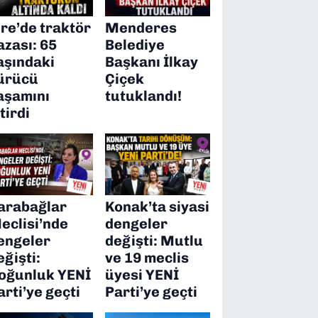
ire’de traktör
Menderes
azası: 65
Belediye
aşındaki
Başkanı İlkay
ürücü
Çiçek
aşamını
tutuklandı!
itirdi
arabağlar
Konak’ta siyasi
eclisi’nde
dengeler
engeler
değişti: Mutlu
eğişti:
ve 19 meclis
oğunluk YENİ
üyesi YENİ
arti’ye geçti
Parti’ye geçti