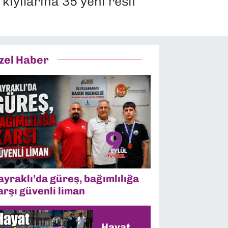
kıyılarına 35 yeni resif
zel Haber
ayraklı’da güreş, bağımlılığa
arşı güvenli liman
Hayat