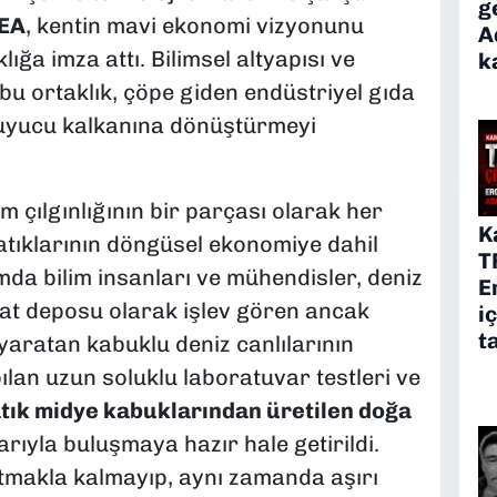
g
SEA
, kentin mavi ekonomi vizyonunu
A
lığa imza attı. Bilimsel altyapısı ve
k
 bu ortaklık, çöpe giden endüstriyel gıda
oruyucu kalkanına dönüştürmeyi
im çılgınlığının bir parçası olarak her
K
atıklarının döngüsel ekonomiye dahil
T
da bilim insanları ve mühendisler, deniz
E
at deposu olarak işlev gören ancak
i
t
 yaratan kabuklu deniz canlılarının
pılan uzun soluklu laboratuvar testleri ve
tık midye kabuklarından üretilen doğa
arıyla buluşmaya hazır hale getirildi.
ltmakla kalmayıp, aynı zamanda aşırı