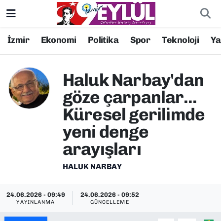
Resmi İlanlar
Konak Nöbetçi Eczaneler
İzmir
Ekonomi
Politika
Spor
Teknoloji
Y
BİLİM
Konak Hava Durumu
Haluk Narbay'dan
DÜNYA
Konak Trafik Yoğunluk Haritası
göze çarpanlar...
Küresel gerilimde
EĞİTİM
Süper Lig Puan Durumu ve Fikstür
yeni denge
EKONOMİ
Tüm Manşetler
arayışları
KÜLTÜR SANAT
Son Dakika Haberleri
HALUK NARBAY
MAGAZİN
Haber Arşivi
24.06.2026 - 09:49
24.06.2026 - 09:52
YAYINLANMA
GÜNCELLEME
POLİTİKA