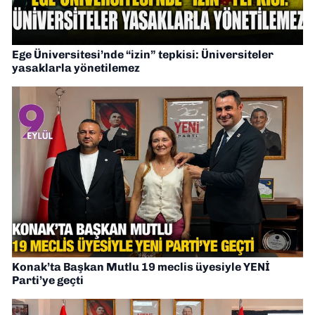
Ege Üniversitesi’nde “izin” tepkisi: Üniversiteler
yasaklarla yönetilemez
Konak’ta Başkan Mutlu 19 meclis üyesiyle YENİ
Parti’ye geçti