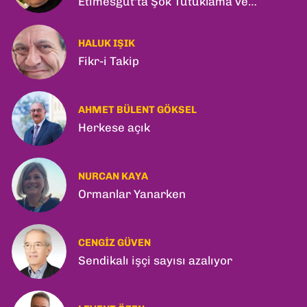
Etimesgut'ta Şok Tutuklama ve
Ankara'da Şam Zirvesi!
HALUK IŞIK
Fikr-i Takip
AHMET BÜLENT GÖKSEL
Herkese açık
NURCAN KAYA
Ormanlar Yanarken
CENGIZ GÜVEN
Sendikalı işçi sayısı azalıyor