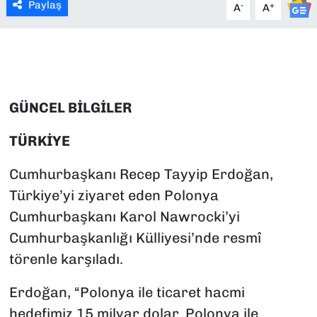
Paylaş
-
+
A
A
SAĞLIK
SPOR
TEKNOLOJİ
GÜNCEL BİLGİLER
YAŞAM
TÜRKİYE
YEREL YÖNETİMLER
Cumhurbaşkanı Recep Tayyip Erdoğan,
Türkiye’yi ziyaret eden Polonya
Cumhurbaşkanı Karol Nawrocki’yi
Cumhurbaşkanlığı Külliyesi’nde resmî
törenle karşıladı.
Erdoğan, “Polonya ile ticaret hacmi
hedefimiz 15 milyar dolar. Polonya ile