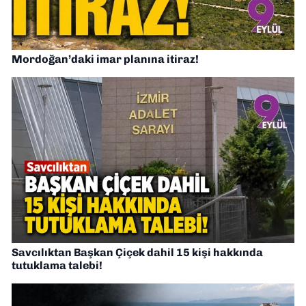
Mordoğan’daki imar planına itiraz!
Savcılıktan Başkan Çiçek dahil 15 kişi hakkında
tutuklama talebi!