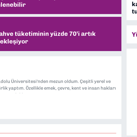
k
lenebilir
t
ahve tüketiminin yüzde 70’i artık
Y
ekleşiyor
dolu Üniversitesi'nden mezun oldum. Çeşitli yerel ve
lik yaptım. Özellikle emek, çevre, kent ve insan hakları
tmeye odaklanıyorum.