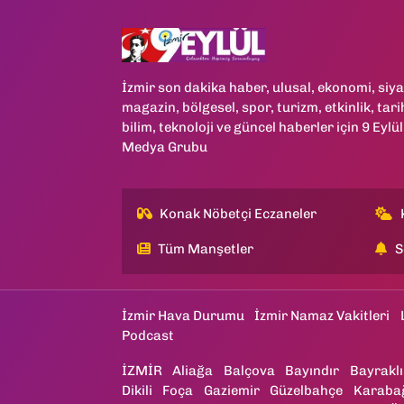
İzmir son dakika haber, ulusal, ekonomi, siya
magazin, bölgesel, spor, turizm, etkinlik, tari
bilim, teknoloji ve güncel haberler için 9 Eylül
Medya Grubu
Konak Nöbetçi Eczaneler
Tüm Manşetler
S
İzmir Hava Durumu
İzmir Namaz Vakitleri
Podcast
İZMİR
Aliağa
Balçova
Bayındır
Bayraklı
Dikili
Foça
Gaziemir
Güzelbahçe
Karaba