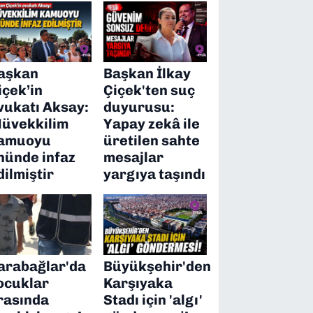
aşkan
Başkan İlkay
içek’in
Çiçek'ten suç
vukatı Aksay:
duyurusu:
üvekkilim
Yapay zekâ ile
amuoyu
üretilen sahte
nünde infaz
mesajlar
dilmiştir
yargıya taşındı
arabağlar'da
Büyükşehir'den
ocuklar
Karşıyaka
rasında
Stadı için 'algı'