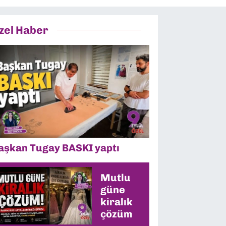
zel Haber
aşkan Tugay BASKI yaptı
Mutlu
güne
kiralık
çözüm