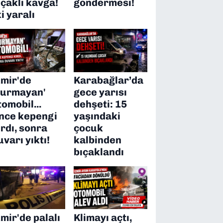
ıçaklı kavga!
göndermesi!
ki yaralı
zmir'de
Karabağlar’da
durmayan'
gece yarısı
tomobil...
dehşeti: 15
nce kepengi
yaşındaki
ırdı, sonra
çocuk
uvarı yıktı!
kalbinden
bıçaklandı
zmir'de palalı
Klimayı açtı,