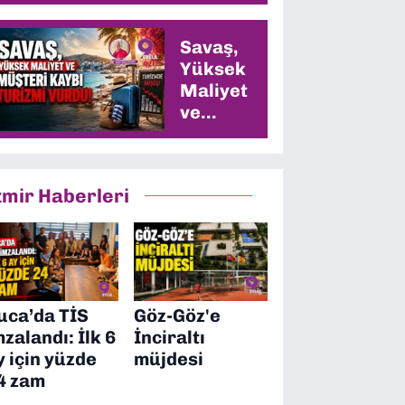
Savaş,
Yüksek
Maliyet
ve
Müşteri
Kaybı
Turizmi
zmir Haberleri
Vurdu
uca’da TİS
Göz-Göz'e
mzalandı: İlk 6
İnciraltı
y için yüzde
müjdesi
4 zam