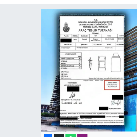
SAĞLIK
SPOR
TEKNOLOJİ
YAŞAM
YEREL YÖNETİMLER