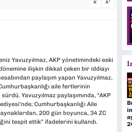
-
+
A
A
niz Yavuzyılmaz, AKP yönetimindeki eski
İ
önemine ilişkin dikkat çeken bir iddiayı
hesabından paylaşım yapan Yavuzyılmaz,
Cumhurbaşkanlığı aile fertlerinin
ne sürdü. Yavuzyılmaz paylaşımında, “AKP
B
ediyesi’nde; Cumhurbaşkanlığı Aile
i
t kaynaklardan, 200 gün boyunca, 34 ZC
a
ini tespit ettik” ifadelerini kullandı.
2