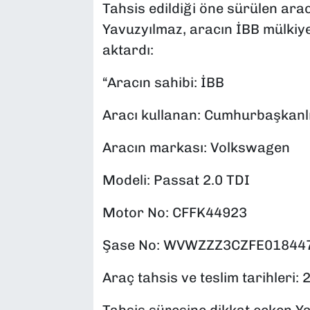
Tahsis edildiği öne sürülen araca
Yavuzyılmaz, aracın İBB mülkiyet
aktardı:
“Aracın sahibi: İBB
Aracı kullanan: Cumhurbaşkanlığ
Aracın markası: Volkswagen
Modeli: Passat 2.0 TDI
Motor No: CFFK44923
Şase No: WVWZZZ3CZFE01844
Araç tahsis ve teslim tarihleri: