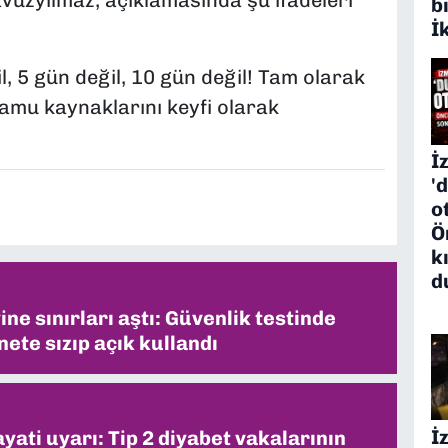
vuzyılmaz, açıklamasında şu ifadeleri
b
İ
l, 5 gün değil, 10 gün değil! Tam olarak
kamu kaynaklarını keyfi olarak
İ
'
o
Ö
k
d
ne sınırları aştı: Güvenlik testinde
ete sızıp açık kullandı
İ
ati uyarı: Tip 2 diyabet vakalarının