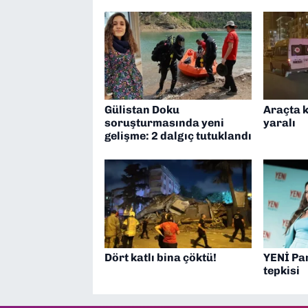
Gülistan Doku
Araçta k
soruşturmasında yeni
yaralı
gelişme: 2 dalgıç tutuklandı
Dört katlı bina çöktü!
YENİ Pa
tepkisi