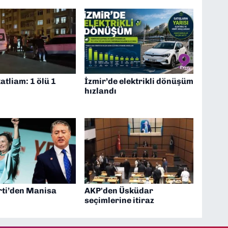
atliam: 1 ölü 1
İzmir’de elektrikli dönüşüm
hızlandı
rti’den Manisa
AKP'den Üsküdar
seçimlerine itiraz