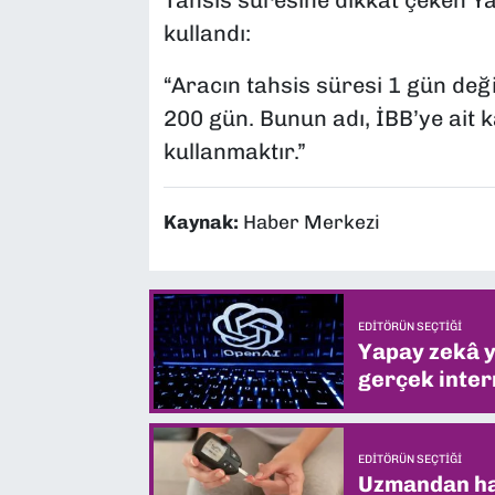
Tahsis süresine dikkat çeken Ya
kullandı:
“Aracın tahsis süresi 1 gün deği
200 gün. Bunun adı, İBB’ye ait 
kullanmaktır.”
Kaynak:
Haber Merkezi
EDITÖRÜN SEÇTIĞI
Yapay zekâ yi
gerçek intern
EDITÖRÜN SEÇTIĞI
Uzmandan hay