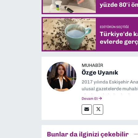
yüzde 80'i ön
EDITÖRÜN SEÇTIĞI
Türkiye'de k
evlerde gerç
MUHABIR
Özge Uyanık
2017 yılında Eskişehir Ana
ulusal gazetelerde muhabir
alanlarında haberler üre
Devam Et
Bunlar da ilginizi çekebilir