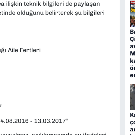
 ilişkin teknik bilgileri de paylaşan
inde olduğunu belirterek şu bilgileri
B
Ç
a
ı Aile Fertleri
M
k
ö
e
7
K
 24.08.2016 - 13.03.2017”
ç
a