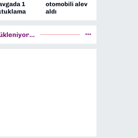
avgada 1
otomobili alev
utuklama
aldı
ükleniyor...