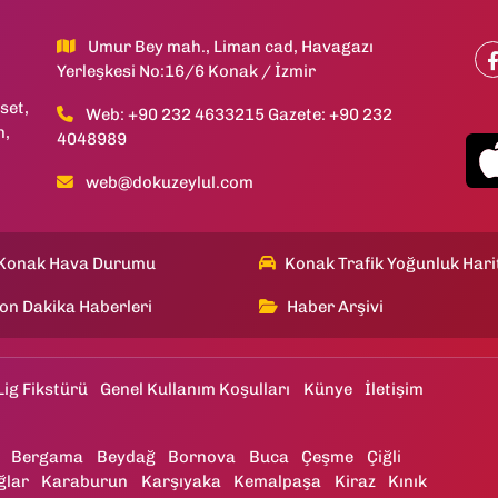
Umur Bey mah., Liman cad, Havagazı
Yerleşkesi No:16/6 Konak / İzmir
set,
Web: +90 232 4633215 Gazete: +90 232
h,
4048989
web@dokuzeylul.com
Konak Hava Durumu
Konak Trafik Yoğunluk Hari
on Dakika Haberleri
Haber Arşivi
Lig Fikstürü
Genel Kullanım Koşulları
Künye
İletişim
Bergama
Beydağ
Bornova
Buca
Çeşme
Çiğli
ğlar
Karaburun
Karşıyaka
Kemalpaşa
Kiraz
Kınık