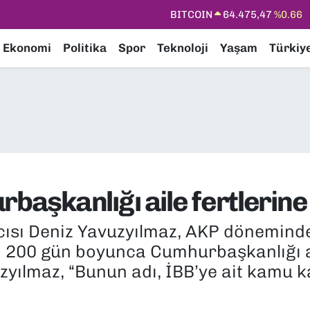
DOLAR
47,5971
%0.05
EURO
55,1336
%0.18
Ekonomi
Politika
Spor
Teknoloji
Yaşam
Türkiy
STERLİN
64,2534
%0.22
GRAM ALTIN
6518.23
%0.39
BİST100
13.703
%0
BITCOIN
64.475,47
%0.66
başkanlığı aile fertlerine 
ısı Deniz Yavuzyılmaz, AKP döneminde
ın 200 gün boyunca Cumhurbaşkanlığı ai
uzyılmaz, “Bunun adı, İBB’ye ait kamu k