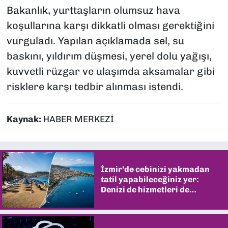
Bakanlık, yurttaşların olumsuz hava
koşullarına karşı dikkatli olması gerektiğini
vurguladı. Yapılan açıklamada sel, su
baskını, yıldırım düşmesi, yerel dolu yağışı,
kuvvetli rüzgar ve ulaşımda aksamalar gibi
risklere karşı tedbir alınması istendi.
Kaynak:
HABER MERKEZİ
İzmir’de cebinizi yakmadan
tatil yapabileceğiniz yer:
Denizi de hizmetleri de
şaşırtıyor