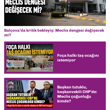
Balçova’da kritik bekleyiş: Meclis dengesi değişecek
mi?
Foça halkı taş ocağını
istemiyor
Başkan tutuklu,
başkanvekili CHP’de:
Meclis çoğunluğu
kimde?