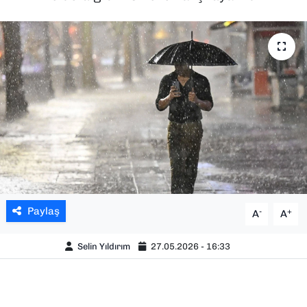
SAĞLIK
SPOR
TEKNOLOJİ
YAŞAM
YEREL YÖNETİMLER
Paylaş
-
+
A
A
Selin Yıldırım
27.05.2026 - 16:33