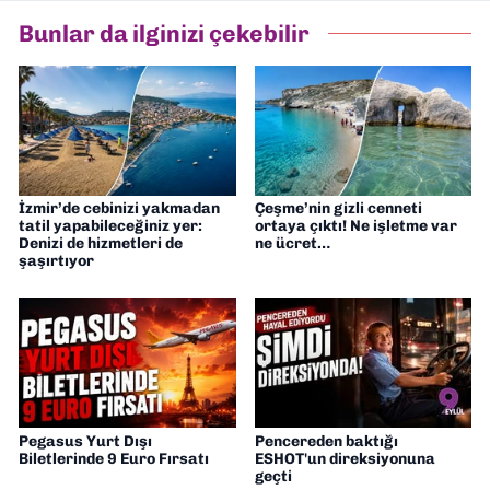
Bunlar da ilginizi çekebilir
İzmir’de cebinizi yakmadan
Çeşme’nin gizli cenneti
tatil yapabileceğiniz yer:
ortaya çıktı! Ne işletme var
Denizi de hizmetleri de
ne ücret…
şaşırtıyor
Pegasus Yurt Dışı
Pencereden baktığı
Biletlerinde 9 Euro Fırsatı
ESHOT'un direksiyonuna
geçti