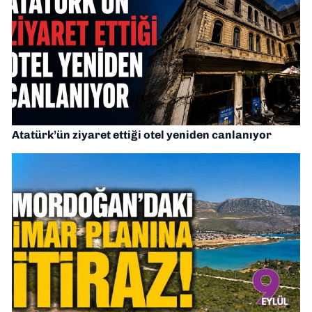
Atatürk’ün ziyaret ettiği otel yeniden canlanıyor