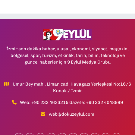
İzmir son dakika haber, ulusal, ekonomi, siyaset, magazin,
bölgesel, spor, turizm, etkinlik, tarih, bilim, teknoloji ve
güncel haberler için 9 Eylül Medya Grubu
Umur Bey mah., Liman cad, Havagazı Yerleşkesi No:16/6
Konak / İzmir
Web: +90 232 4633215 Gazete: +90 232 4048989
web@dokuzeylul.com