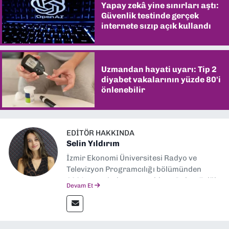
Yapay zekâ yine sınırları aştı:
Güvenlik testinde gerçek
internete sızıp açık kullandı
Uzmandan hayati uyarı: Tip 2
diyabet vakalarının yüzde 80'i
önlenebilir
EDITÖR HAKKINDA
Selin Yıldırım
İzmir Ekonomi Üniversitesi Radyo ve
Televizyon Programcılığı bölümünden
2024 senesinde mezun oldum. Dokuz Eylül
Devam Et
Gazetesi'nde spor yazarlığı yaparken,
editörlük görevini de üstleniyorum.