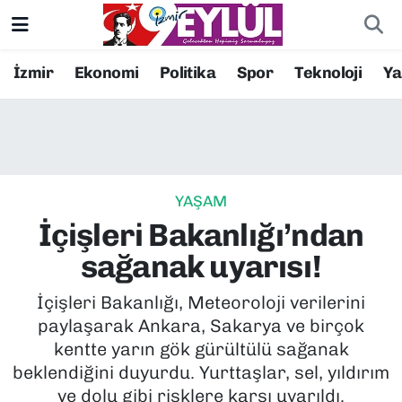
Resmi İlanlar
Konak Nöbetçi Eczaneler
İzmir
Ekonomi
Politika
Spor
Teknoloji
Y
BİLİM
Konak Hava Durumu
DÜNYA
Konak Trafik Yoğunluk Haritası
YAŞAM
EĞİTİM
Süper Lig Puan Durumu ve Fikstür
İçişleri Bakanlığı’ndan
EKONOMİ
Tüm Manşetler
sağanak uyarısı!
KÜLTÜR SANAT
Son Dakika Haberleri
İçişleri Bakanlığı, Meteoroloji verilerini
paylaşarak Ankara, Sakarya ve birçok
MAGAZİN
Haber Arşivi
kentte yarın gök gürültülü sağanak
beklendiğini duyurdu. Yurttaşlar, sel, yıldırım
POLİTİKA
ve dolu gibi risklere karşı uyarıldı.