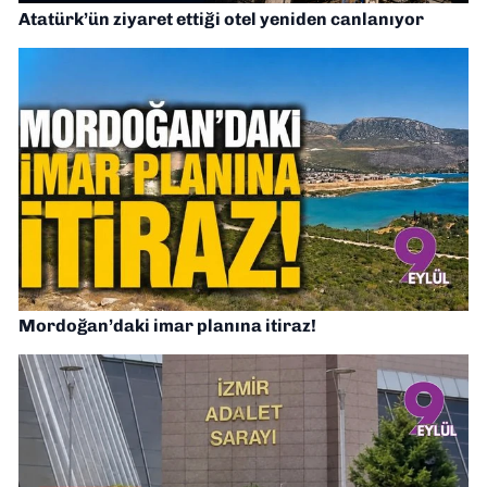
Atatürk’ün ziyaret ettiği otel yeniden canlanıyor
Mordoğan’daki imar planına itiraz!