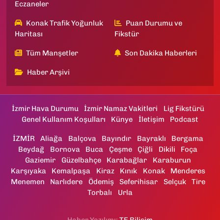
Eczaneler
Konak Trafik Yoğunluk
Puan Durumu ve
Haritası
Fikstür
Tüm Manşetler
Son Dakika Haberleri
Haber Arşivi
İzmir Hava Durumu
İzmir Namaz Vakitleri
Lig Fikstürü
Genel Kullanım Koşulları
Künye
İletişim
Podcast
İZMİR
Aliağa
Balçova
Bayındır
Bayraklı
Bergama
Beydağ
Bornova
Buca
Çeşme
Çiğli
Dikili
Foça
Gaziemir
Güzelbahçe
Karabağlar
Karaburun
Karşıyaka
Kemalpaşa
Kiraz
Kınık
Konak
Menderes
Menemen
Narlıdere
Ödemiş
Seferihisar
Selçuk
Tire
Torbalı
Urla