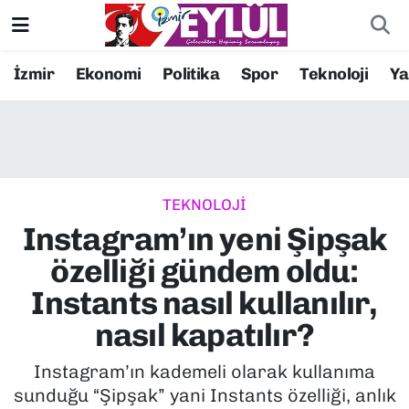
Resmi İlanlar
Konak Nöbetçi Eczaneler
İzmir
Ekonomi
Politika
Spor
Teknoloji
Y
BİLİM
Konak Hava Durumu
DÜNYA
Konak Trafik Yoğunluk Haritası
TEKNOLOJİ
EĞİTİM
Süper Lig Puan Durumu ve Fikstür
Instagram’ın yeni Şipşak
EKONOMİ
Tüm Manşetler
özelliği gündem oldu:
Instants nasıl kullanılır,
KÜLTÜR SANAT
Son Dakika Haberleri
nasıl kapatılır?
MAGAZİN
Haber Arşivi
Instagram’ın kademeli olarak kullanıma
sunduğu “Şipşak” yani Instants özelliği, anlık
POLİTİKA