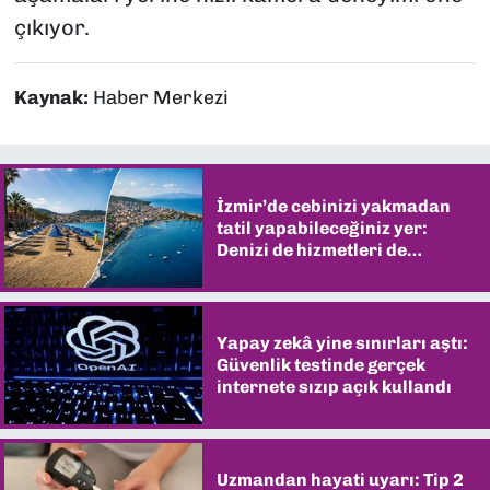
çıkıyor.
Kaynak:
Haber Merkezi
İzmir’de cebinizi yakmadan
tatil yapabileceğiniz yer:
Denizi de hizmetleri de
şaşırtıyor
Yapay zekâ yine sınırları aştı:
Güvenlik testinde gerçek
internete sızıp açık kullandı
Uzmandan hayati uyarı: Tip 2