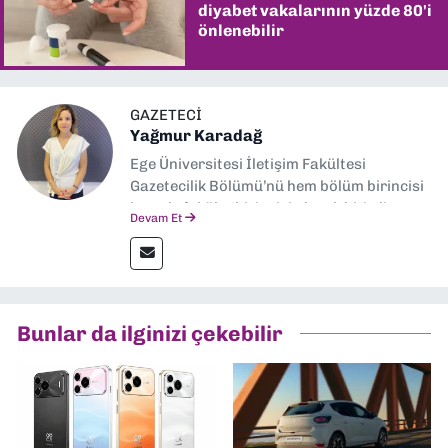
diyabet vakalarının yüzde 80'i
önlenebilir
GAZETECI
Yağmur Karadağ
Ege Üniversitesi İletişim Fakültesi
Gazetecilik Bölümü’nü hem bölüm birincisi
hem de fakülte birincisi olarak bitirdim.
Devam Et
Ardından Ege Üniversitesi'nde “Siyasal
İletişim” üzerine yüksek lisans eğitimimi
tamamladım. Halen aynı anabilim dalında
“İklim Krizi Haberciliği” üzerine doktora
eğitimim sürüyor. 9 Eylül'de “Haber
Bunlar da ilginizi çekebilir
Müdürü” olarak görev almaktayım. Hak
odaklı haberciliğe dair çalışmalar
yapıyorum