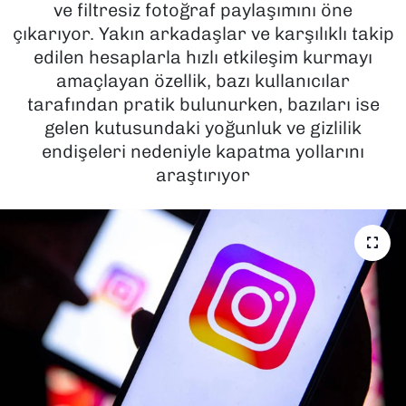
ve filtresiz fotoğraf paylaşımını öne
çıkarıyor. Yakın arkadaşlar ve karşılıklı takip
SAĞLIK
edilen hesaplarla hızlı etkileşim kurmayı
amaçlayan özellik, bazı kullanıcılar
SPOR
tarafından pratik bulunurken, bazıları ise
TEKNOLOJİ
gelen kutusundaki yoğunluk ve gizlilik
endişeleri nedeniyle kapatma yollarını
YAŞAM
araştırıyor
YEREL YÖNETİMLER