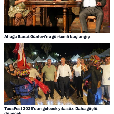
Aliağa Sanat Günleri’ne görkemli başlangıç
TeosFest 2026’dan gelecek yıla söz: Daha güçlü
dönecek