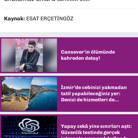
Kaynak:
ESAT ERÇETİNGÖZ
Cansever'in ölümünde
kahreden detay!
İzmir’de cebinizi yakmadan
tatil yapabileceğiniz yer:
Denizi de hizmetleri de
şaşırtıyor
Yapay zekâ yine sınırları aştı:
Güvenlik testinde gerçek