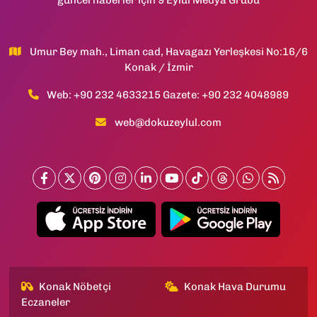
Umur Bey mah., Liman cad, Havagazı Yerleşkesi No:16/6
Konak / İzmir
Web: +90 232 4633215 Gazete: +90 232 4048989
web@dokuzeylul.com
Konak Nöbetçi
Konak Hava Durumu
Eczaneler