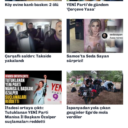
Köy evine kanlı baskın: 2 ölü
YENİ Parti’de gündem
'Çerçeve Yasa'
Çarşaflı saldırı: Takside
Samos’ta Seda Sayan
yakalandı
sürprizi!
İfadesi ortaya çıktı:
İspanyadan yola çıkan
Tutuklanan YENİ Parti
gezginler Ege'de mola
Manisa İl Başkanı Özalper
verdiler
suçlamaları reddetti