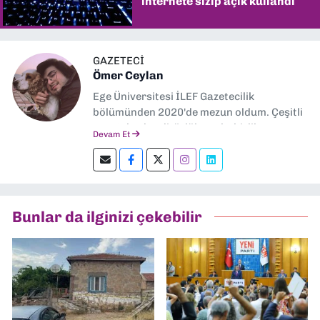
internete sızıp açık kullandı
GAZETECİ
Ömer Ceylan
Ege Üniversitesi İLEF Gazetecilik
bölümünden 2020'de mezun oldum. Çeşitli
gazetelerde editörlük, muhabirlik yaptım.
Devam Et
Şu an kültür-sanat muhabirliği ve
editörlük yapıyorum.
Bunlar da ilginizi çekebilir