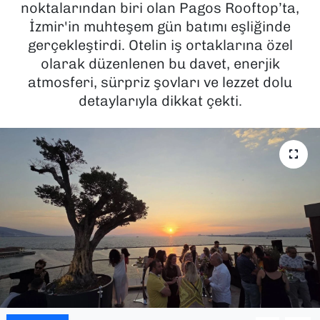
noktalarından biri olan Pagos Rooftop’ta,
İzmir'in muhteşem gün batımı eşliğinde
SAĞLIK
gerçekleştirdi. Otelin iş ortaklarına özel
olarak düzenlenen bu davet, enerjik
SPOR
atmosferi, sürpriz şovları ve lezzet dolu
TEKNOLOJİ
detaylarıyla dikkat çekti.
YAŞAM
YEREL YÖNETİMLER