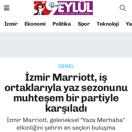
Resmi İlanlar
Konak Nöbetçi Eczaneler
İzmir
Ekonomi
Politika
Spor
Teknoloji
Y
BİLİM
Konak Hava Durumu
DÜNYA
Konak Trafik Yoğunluk Haritası
GENEL
EĞİTİM
Süper Lig Puan Durumu ve Fikstür
İzmir Marriott, iş
EKONOMİ
Tüm Manşetler
ortaklarıyla yaz sezonunu
muhteşem bir partiyle
KÜLTÜR SANAT
Son Dakika Haberleri
karşıladı
MAGAZİN
Haber Arşivi
İzmir Marriott, geleneksel “Yaza Merhaba”
etkinliğini şehrin en seçkin buluşma
POLİTİKA