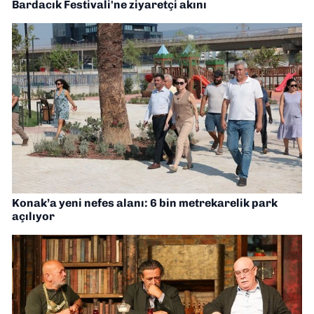
Bardacık Festivali'ne ziyaretçi akını
Konak’a yeni nefes alanı: 6 bin metrekarelik park
açılıyor