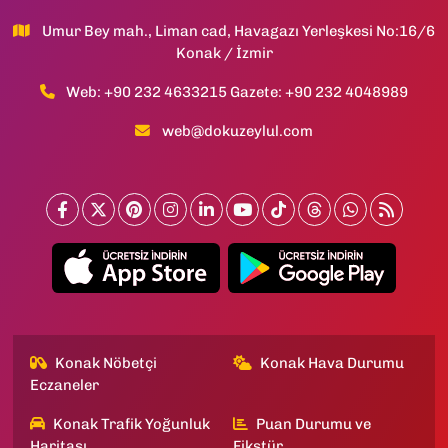
Umur Bey mah., Liman cad, Havagazı Yerleşkesi No:16/6
Konak / İzmir
Web: +90 232 4633215 Gazete: +90 232 4048989
web@dokuzeylul.com
Konak Nöbetçi
Konak Hava Durumu
Eczaneler
Konak Trafik Yoğunluk
Puan Durumu ve
Haritası
Fikstür