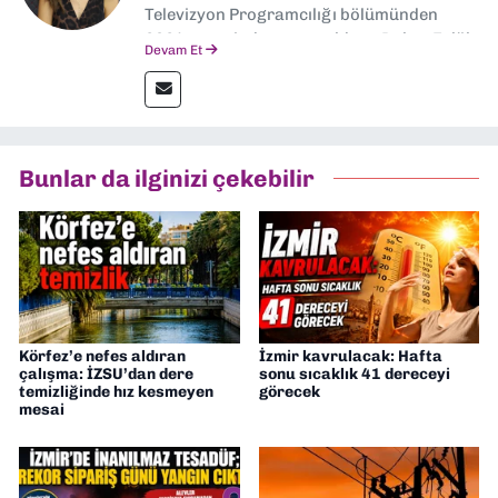
Televizyon Programcılığı bölümünden
2024 senesinde mezun oldum. Dokuz Eylül
Devam Et
Gazetesi'nde spor yazarlığı yaparken,
editörlük görevini de üstleniyorum.
Bunlar da ilginizi çekebilir
Körfez’e nefes aldıran
İzmir kavrulacak: Hafta
çalışma: İZSU’dan dere
sonu sıcaklık 41 dereceyi
temizliğinde hız kesmeyen
görecek
mesai