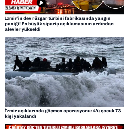
İzmir’in dev rüzgar türbini fabrikasında yangın
paniği! En büyük sipariş açıklamasının ardından
alevler yükseldi
İzmir açıklarında göçmen operasyonu: 4’ü çocuk 73
kişi yakalandı