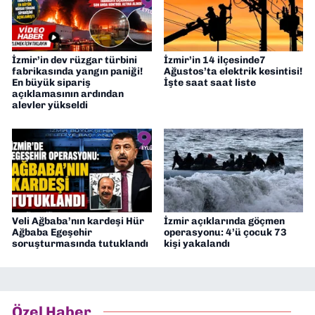
İzmir’in dev rüzgar türbini
İzmir’in 14 ilçesinde7
fabrikasında yangın paniği!
Ağustos’ta elektrik kesintisi!
En büyük sipariş
İşte saat saat liste
açıklamasının ardından
alevler yükseldi
Veli Ağbaba’nın kardeşi Hür
İzmir açıklarında göçmen
Ağbaba Egeşehir
operasyonu: 4’ü çocuk 73
soruşturmasında tutuklandı
kişi yakalandı
Özel Haber