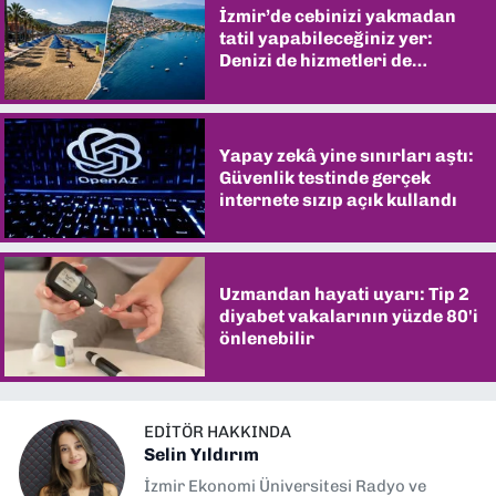
İzmir’de cebinizi yakmadan
tatil yapabileceğiniz yer:
Denizi de hizmetleri de
şaşırtıyor
Yapay zekâ yine sınırları aştı:
Güvenlik testinde gerçek
internete sızıp açık kullandı
Uzmandan hayati uyarı: Tip 2
diyabet vakalarının yüzde 80'i
önlenebilir
EDITÖR HAKKINDA
Selin Yıldırım
İzmir Ekonomi Üniversitesi Radyo ve