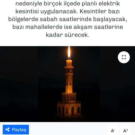
nedeniyle birçok ilçede planlı elektrik
kesintisi uygulanacak. Kesintiler bazı
SAĞLIK
bölgelerde sabah saatlerinde başlayacak,
bazı mahallelerde ise akşam saatlerine
SPOR
kadar sürecek.
TEKNOLOJİ
YAŞAM
YEREL YÖNETİMLER
Paylaş
-
+
A
A