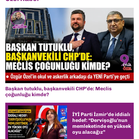
Başkan tutuklu, başkanvekili CHP’de: Meclis
çoğunluğu kimde?
İYİ Parti İzmir’de iddialı
hedef: “Dervişoğlu’nun
memleketinde en yüksek
oyu alacağız”