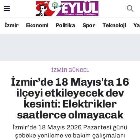
Resmi İlanlar
Konak Nöbetçi Eczaneler
İzmir
Ekonomi
Politika
Spor
Teknoloji
Y
BİLİM
Konak Hava Durumu
DÜNYA
Konak Trafik Yoğunluk Haritası
İZMİR GÜNCEL
EĞİTİM
Süper Lig Puan Durumu ve Fikstür
İzmir’de 18 Mayıs'ta 16
EKONOMİ
Tüm Manşetler
ilçeyi etkileyecek dev
kesinti: Elektrikler
KÜLTÜR SANAT
Son Dakika Haberleri
saatlerce olmayacak
MAGAZİN
Haber Arşivi
İzmir’de 18 Mayıs 2026 Pazartesi günü
şebeke yenileme ve bakım çalışmaları
POLİTİKA