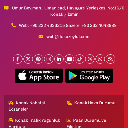
Umur Bey mah., Liman cad, Havagazı Yerleşkesi No:16/6
Konak / İzmir
Web: +90 232 4633215 Gazete: +90 232 4048989
web@dokuzeylul.com
Konak Nöbetçi
Konak Hava Durumu
Eczaneler
Konak Trafik Yoğunluk
Puan Durumu ve
Haritası
Fikstür