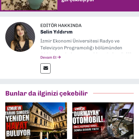
EDITÖR HAKKINDA
Selin Yıldırım
İzmir Ekonomi Üniversitesi Radyo ve
Televizyon Programcılığı bölümünden
2024 senesinde mezun oldum. Dokuz Eylül
Devam Et
Gazetesi'nde spor yazarlığı yaparken,
editörlük görevini de üstleniyorum.
Bunlar da ilginizi çekebilir