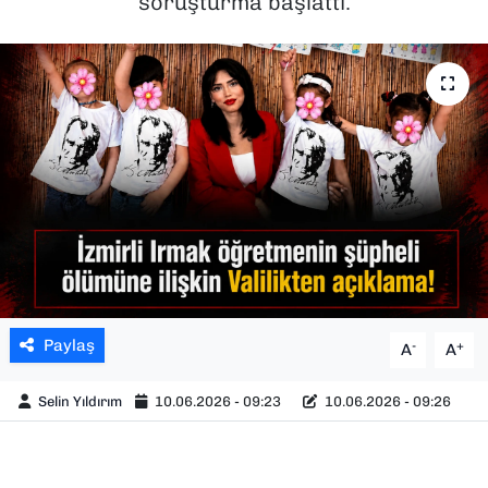
soruşturma başlattı.
SAĞLIK
SPOR
TEKNOLOJİ
YAŞAM
YEREL YÖNETİMLER
Paylaş
-
+
A
A
Selin Yıldırım
10.06.2026 - 09:23
10.06.2026 - 09:26