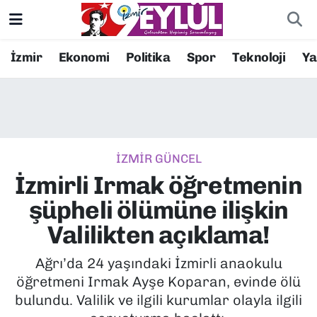
Resmi İlanlar
Konak Nöbetçi Eczaneler
İzmir
Ekonomi
Politika
Spor
Teknoloji
Y
BİLİM
Konak Hava Durumu
DÜNYA
Konak Trafik Yoğunluk Haritası
İZMİR GÜNCEL
EĞİTİM
Süper Lig Puan Durumu ve Fikstür
İzmirli Irmak öğretmenin
EKONOMİ
Tüm Manşetler
şüpheli ölümüne ilişkin
Valilikten açıklama!
KÜLTÜR SANAT
Son Dakika Haberleri
Ağrı’da 24 yaşındaki İzmirli anaokulu
MAGAZİN
Haber Arşivi
öğretmeni Irmak Ayşe Koparan, evinde ölü
bulundu. Valilik ve ilgili kurumlar olayla ilgili
POLİTİKA