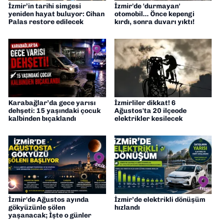
İzmir’in tarihi simgesi
İzmir'de 'durmayan'
yeniden hayat buluyor: Cihan
otomobil... Önce kepengi
Palas restore edilecek
kırdı, sonra duvarı yıktı!
Karabağlar’da gece yarısı
İzmirliler dikkat! 6
dehşeti: 15 yaşındaki çocuk
Ağustos'ta 20 ilçeode
kalbinden bıçaklandı
elektrikler kesilecek
İzmir'de Ağustos ayında
İzmir’de elektrikli dönüşüm
gökyüzünle şölen
hızlandı
yaşanacak; İşte o günler