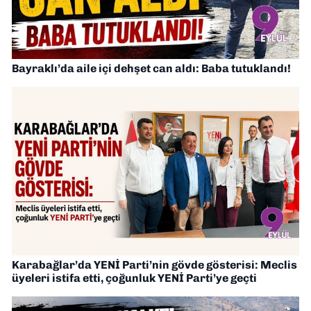
Bayraklı’da aile içi dehşet can aldı: Baba tutuklandı!
Karabağlar’da YENİ Parti’nin gövde gösterisi: Meclis
üyeleri istifa etti, çoğunluk YENİ Parti’ye geçti