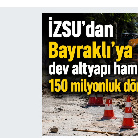
SAĞLIK
SPOR
TEKNOLOJİ
YAŞAM
YEREL YÖNETİMLER