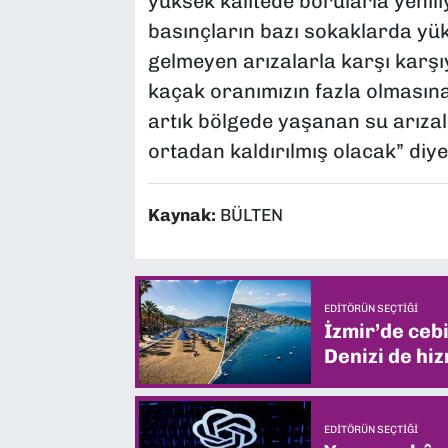
yüksek kalitede borularla yenili
basınçların bazı sokaklarda yü
gelmeyen arızalarla karşı karşı
kaçak oranımızın fazla olmasına
artık bölgede yaşanan su arızal
ortadan kaldırılmış olacak” diy
Kaynak:
BÜLTEN
EDITÖRÜN SEÇTIĞI
İzmir’de ceb
Denizi de hiz
EDITÖRÜN SEÇTIĞI