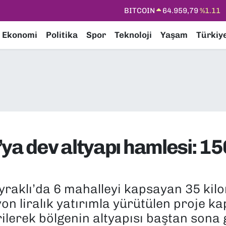
DOLAR
47,7436
%0.18
EURO
55,2510
%0.32
Ekonomi
Politika
Spor
Teknoloji
Yaşam
Türkiy
STERLİN
64,4811
%0.38
GRAM ALTIN
6660.55
%0.03
BİST100
13.779
%-14
BITCOIN
64.959,79
%1.11
ya dev altyapı hamlesi: 15
raklı’da 6 mahalleyi kapsayan 35 kilo
lyon liralık yatırımla yürütülen proje 
ilerek bölgenin altyapısı baştan sona g