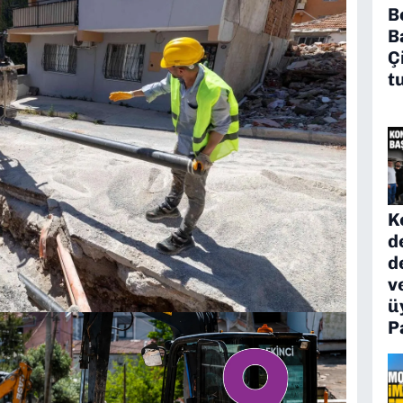
B
B
Ç
t
K
d
d
v
ü
P