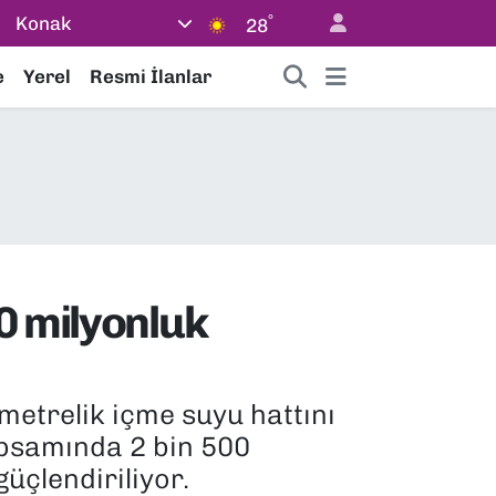
°
Konak
28
e
Yerel
Resmi İlanlar
0 milyonluk
metrelik içme suyu hattını
kapsamında 2 bin 500
üçlendiriliyor.