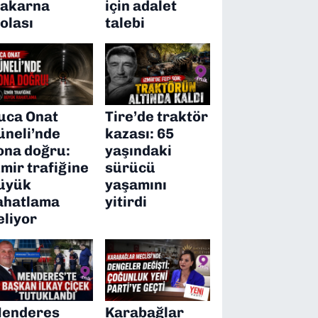
akarna
için adalet
olası
talebi
uca Onat
Tire’de traktör
üneli’nde
kazası: 65
ona doğru:
yaşındaki
zmir trafiğine
sürücü
üyük
yaşamını
ahatlama
yitirdi
eliyor
enderes
Karabağlar