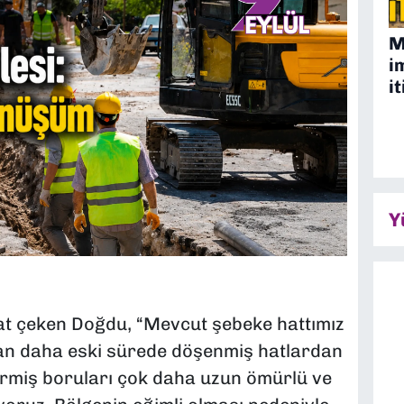
M
i
it
Y
kat çeken Doğdu, “Mevcut şebeke hattımız
an daha eski sürede döşenmiş hatlardan
rmiş boruları çok daha uzun ömürlü ve