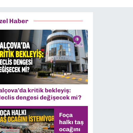
zel Haber
alçova’da kritik bekleyiş:
eclis dengesi değişecek mi?
Foça
halkı taş
ocağını