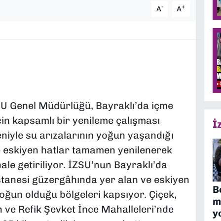
-
+
A
A
SU Genel Müdürlüğü, Bayraklı’da içme
çin kapsamlı bir yenileme çalışması
İ
eniyle su arızalarının yoğun yaşandığı
e eskiyen hatlar tamamen yenilenerek
hale getiriliyor. İZSU’nun Bayraklı’da
stanesi güzergâhında yer alan ve eskiyen
B
yoğun olduğu bölgeleri kapsıyor. Çiçek,
m
 ve Refik Şevket İnce Mahalleleri’nde
y