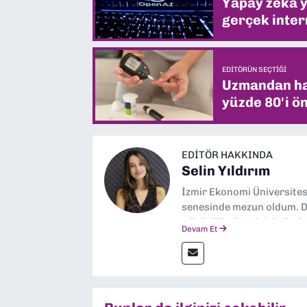
Yapay zekâ yi
gerçek intern
EDITÖRÜN SEÇTIĞI
Uzmandan hay
yüzde 80'i ön
EDITÖR HAKKINDA
Selin Yıldırım
İzmir Ekonomi Üniversite
senesinde mezun oldum. Do
editörlük görevini de üstl
Devam Et