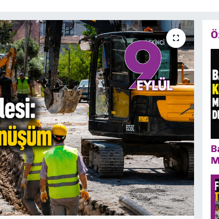
Ö
B
M