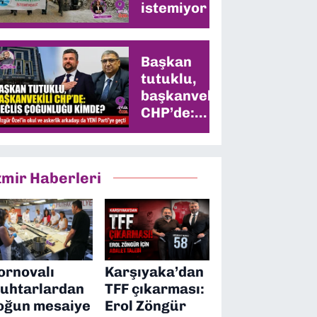
istemiyor
Başkan
tutuklu,
başkanvekili
CHP’de:
Meclis
çoğunluğu
kimde?
zmir Haberleri
ornovalı
Karşıyaka’dan
uhtarlardan
TFF çıkarması:
oğun mesaiye
Erol Zöngür