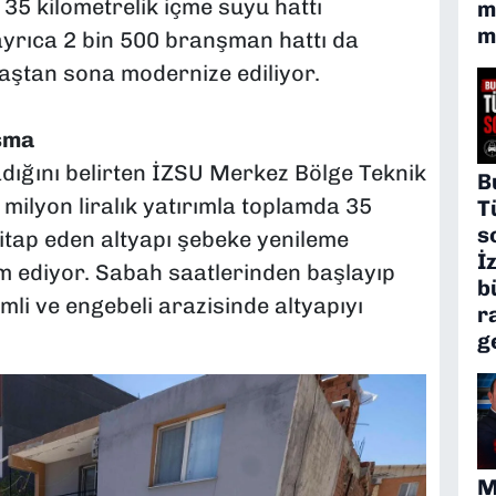
35 kilometrelik içme suyu hattı
m
m
ayrıca 2 bin 500 branşman hattı da
baştan sona modernize ediliyor.
ışma
dığını belirten İZSU Merkez Bölge Teknik
B
ilyon liralık yatırımla toplamda 35
T
s
itap eden altyapı şebeke yenileme
İ
m ediyor. Sabah saatlerinden başlayıp
b
li ve engebeli arazisinde altyapıyı
r
g
M