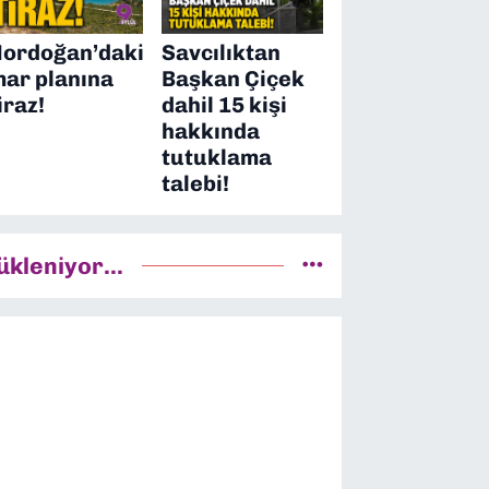
ordoğan’daki
Savcılıktan
mar planına
Başkan Çiçek
iraz!
dahil 15 kişi
hakkında
tutuklama
talebi!
ükleniyor...