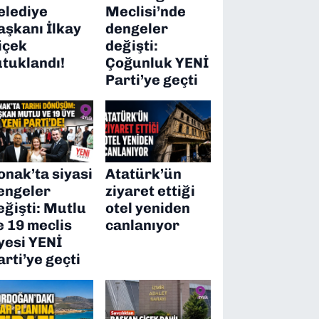
elediye
Meclisi’nde
aşkanı İlkay
dengeler
içek
değişti:
utuklandı!
Çoğunluk YENİ
Parti’ye geçti
onak’ta siyasi
Atatürk’ün
engeler
ziyaret ettiği
eğişti: Mutlu
otel yeniden
e 19 meclis
canlanıyor
yesi YENİ
arti’ye geçti