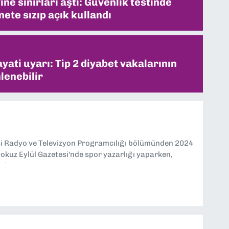
ne sınırları aştı: Güvenlik testinde
ete sızıp açık kullandı
ati uyarı: Tip 2 diyabet vakalarının
lenebilir
si Radyo ve Televizyon Programcılığı bölümünden 2024
kuz Eylül Gazetesi'nde spor yazarlığı yaparken,
eniyorum.