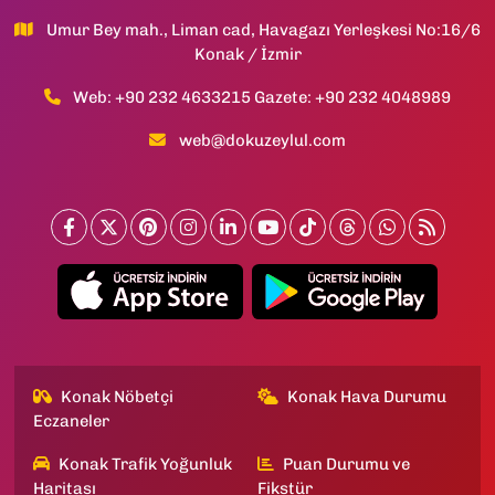
Umur Bey mah., Liman cad, Havagazı Yerleşkesi No:16/6
Konak / İzmir
Web: +90 232 4633215 Gazete: +90 232 4048989
web@dokuzeylul.com
Konak Nöbetçi
Konak Hava Durumu
Eczaneler
Konak Trafik Yoğunluk
Puan Durumu ve
Haritası
Fikstür