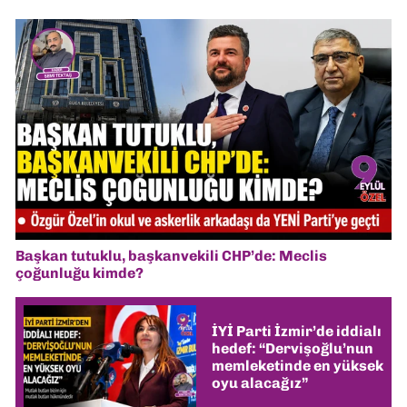
Başkan tutuklu, başkanvekili CHP’de: Meclis
çoğunluğu kimde?
İYİ Parti İzmir’de iddialı
hedef: “Dervişoğlu’nun
memleketinde en yüksek
oyu alacağız”