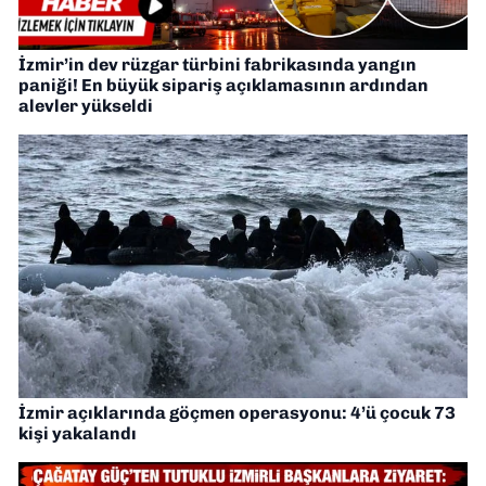
İzmir’in dev rüzgar türbini fabrikasında yangın
paniği! En büyük sipariş açıklamasının ardından
alevler yükseldi
İzmir açıklarında göçmen operasyonu: 4’ü çocuk 73
kişi yakalandı