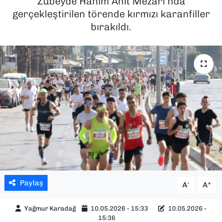
Zübeyde Hanım Anıt Mezarı’nda
gerçekleştirilen törende kırmızı karanfiller
SAĞLIK
bırakıldı.
SPOR
TEKNOLOJİ
YAŞAM
YEREL YÖNETİMLER
Paylaş
-
+
A
A
Yağmur Karadağ
10.05.2026 - 15:33
10.05.2026 -
15:36