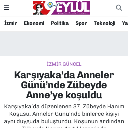
Resmi İlanlar
Konak Nöbetçi Eczaneler
İzmir
Ekonomi
Politika
Spor
Teknoloji
Y
BİLİM
Konak Hava Durumu
DÜNYA
Konak Trafik Yoğunluk Haritası
İZMİR GÜNCEL
EĞİTİM
Süper Lig Puan Durumu ve Fikstür
Karşıyaka’da Anneler
EKONOMİ
Tüm Manşetler
Günü’nde Zübeyde
Anne’ye koşuldu
KÜLTÜR SANAT
Son Dakika Haberleri
Karşıyaka’da düzenlenen 37. Zübeyde Hanım
MAGAZİN
Haber Arşivi
Koşusu, Anneler Günü’nde binlerce kişiyi
aynı duyguda buluşturdu. Koşunun ardından
POLİTİKA