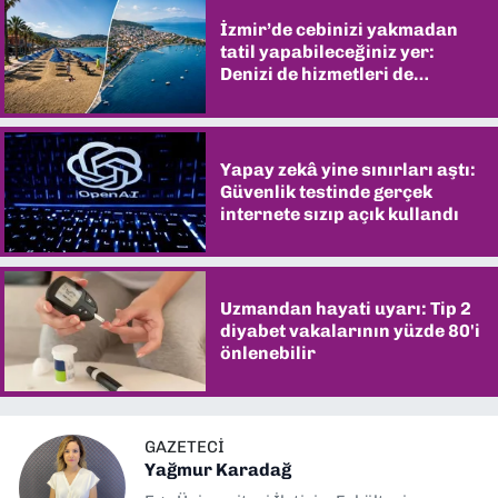
İzmir’de cebinizi yakmadan
tatil yapabileceğiniz yer:
Denizi de hizmetleri de
şaşırtıyor
Yapay zekâ yine sınırları aştı:
Güvenlik testinde gerçek
internete sızıp açık kullandı
Uzmandan hayati uyarı: Tip 2
diyabet vakalarının yüzde 80'i
önlenebilir
GAZETECI
Yağmur Karadağ