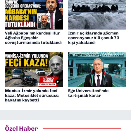
Veli Ağbaba’nın kardeşi Hür
İzmir açıklarında göçmen
Ağbaba Egeşehir
operasyonu: 4’ü çocuk 73
soruşturmasında tutuklandı
kişi yakalandı
Manisa-İzmir yolunda feci
Ege Üniversitesi’nde
kaza: Motosiklet sürücüsü
tartışmalı karar
hayatını kaybetti
Özel Haber