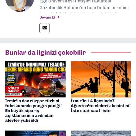
Ege Üniversitesi İletişim Fakültesi
Gazetecilik Bölümü’nü hem bölüm birincisi
hem de fakülte birincisi olarak bitirdim.
Devam Et
Ardından Ege Üniversitesi'nde “Siyasal
İletişim” üzerine yüksek lisans eğitimimi
tamamladım. Halen aynı anabilim dalında
“İklim Krizi Haberciliği” üzerine doktora
eğitimim sürüyor. 9 Eylül'de “Haber
Bunlar da ilginizi çekebilir
Müdürü” olarak görev almaktayım. Hak
odaklı haberciliğe dair çalışmalar
yapıyorum
İzmir’in dev rüzgar türbini
İzmir’in 14 ilçesinde7
fabrikasında yangın paniği!
Ağustos’ta elektrik kesintisi!
En büyük sipariş
İşte saat saat liste
açıklamasının ardından
alevler yükseldi