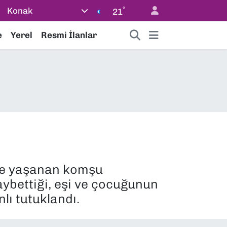
°
Konak
21
e
Yerel
Resmi İlanlar
yle yaşanan komşu
aybettiği, eşi ve çocuğunun
lı tutuklandı.