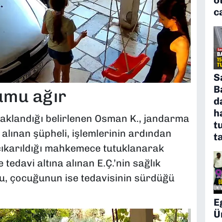
c
S
B
umu ağır
d
h
saklandığı belirlenen Osman K., jandarma
t
 alınan şüpheli, işlemlerinin ardından
t
 çıkarıldığı mahkemece tutuklanarak
tedavi altına alınan E.Ç.’nin sağlık
u, çocuğunun ise tedavisinin sürdüğü
E
Ü