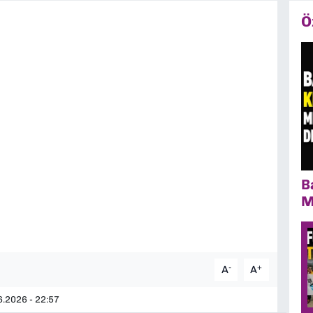
Ö
B
M
-
+
A
A
.2026 - 22:57