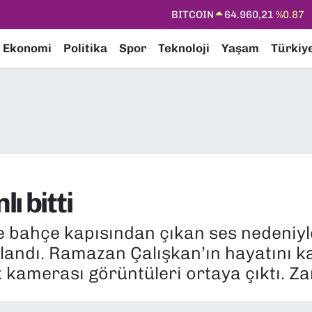
DOLAR
47,7436
%0.18
EURO
55,2510
%0.32
Ekonomi
Politika
Spor
Teknoloji
Yaşam
Türkiy
STERLİN
64,4811
%0.38
GRAM ALTIN
6660.55
%0.03
BİST100
13.779
%-14
BITCOIN
64.960,21
%0.87
ı bitti
de bahçe kapısından çıkan ses nedeni
landı. Ramazan Çalışkan’ın hayatını k
 kamerası görüntüleri ortaya çıktı. Zan