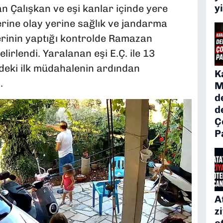
y
n Çalışkan ve eşi kanlar içinde yere
zerine olay yerine sağlık ve jandarma
plerinin yaptığı kontrolde Ramazan
elirlendi. Yaralanan eşi E.Ç. ile 13
deki ilk müdahalenin ardından
K
.
M
d
d
Ç
P
A
z
o