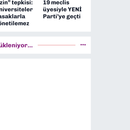
izin” tepkisi:
19 meclis
niversiteler
üyesiyle YENİ
asaklarla
Parti’ye geçti
önetilemez
ükleniyor...