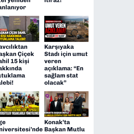
anlanıyor
avcılıktan
Karşıyaka
aşkan Çiçek
Stadı için umut
ahil 15 kişi
veren
akkında
açıklama: “En
utuklama
sağlam stat
alebi!
olacak”
ge
Konak’ta
niversitesi’nde
Başkan Mutlu