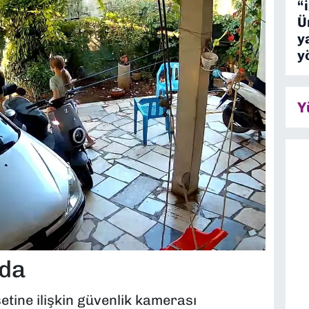
“
Ü
y
y
Y
ada
tine ilişkin güvenlik kamerası