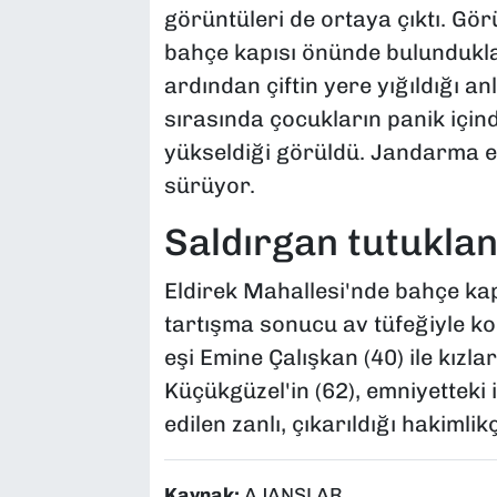
görüntüleri de ortaya çıktı. Gö
bahçe kapısı önünde bulunduklar
ardından çiftin yere yığıldığı an
sırasında çocukların panik içind
yükseldiği görüldü. Jandarma eki
sürüyor.
Saldırgan tutuklan
Eldirek Mahallesi'nde bahçe ka
tartışma sonucu av tüfeğiyle k
eşi Emine Çalışkan (40) ile kızl
Küçükgüzel'in (62), emniyetteki 
edilen zanlı, çıkarıldığı hakimlik
Kaynak:
AJANSLAR