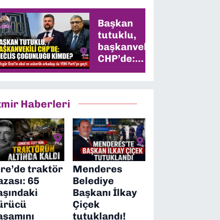
Başkan
tutuklu,
başkanvekili
CHP’de:
Meclis
çoğunluğu
kimde?
zmir Haberleri
ire’de traktör
Menderes
azası: 65
Belediye
aşındaki
Başkanı İlkay
ürücü
Çiçek
aşamını
tutuklandı!