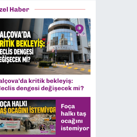
zel Haber
alçova’da kritik bekleyiş:
eclis dengesi değişecek mi?
Foça
halkı taş
ocağını
istemiyor