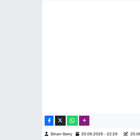
SAĞLIK
SPOR
TEKNOLOJİ
YAŞAM
YEREL YÖNETİMLER
Sinan Genç
20.06.2026 - 22:29
20.06