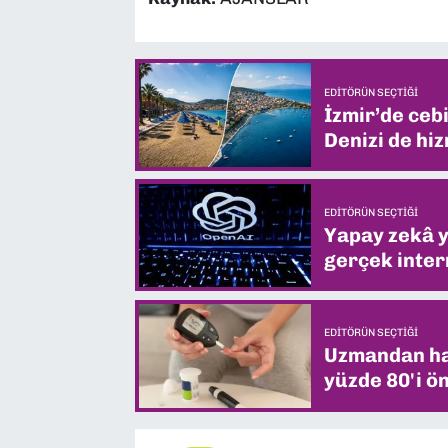
EDITÖRÜN SEÇTIĞI
İzmir’de ceb
Denizi de hiz
EDITÖRÜN SEÇTIĞI
Yapay zekâ yi
gerçek intern
EDITÖRÜN SEÇTIĞI
Uzmandan hay
yüzde 80'i ön