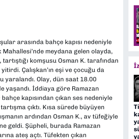
mşular arasında bahçe kapısı nedeniyle
rek Mahallesi’nde meydana gelen olayda,
 tartıştığı komşusu Osman K. tarafından
İ
yitirdi. Çalışkan’ın eşi ve çocuğu da
u yaralandı. Olay, dün saat 18.00
nde yaşandı. İddiaya göre Ramazan
r bahçe kapısından çıkan ses nedeniyle
T
tartışma çıktı. Kısa sürede büyüyen
k
ışmanın ardından Osman K., av tüfeğiyle
y
ne geldi. Şüpheli, burada Ramazan
s
arına ateş açtı. Tüfekten çıkan
y