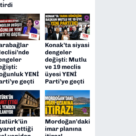
itirdi
arabağlar
Konak’ta siyasi
eclisi’nde
dengeler
engeler
değişti: Mutlu
eğişti:
ve 19 meclis
oğunluk YENİ
üyesi YENİ
arti’ye geçti
Parti’ye geçti
tatürk’ün
Mordoğan’daki
iyaret ettiği
imar planına
tel yeniden
itiraz!