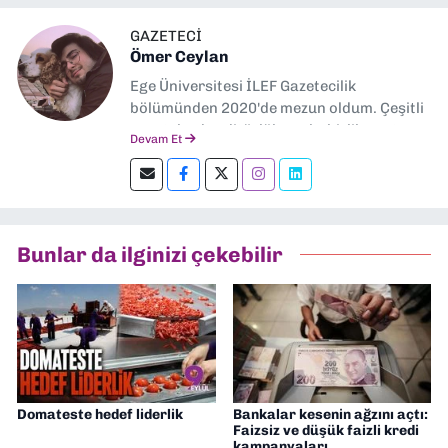
GAZETECİ
Ömer Ceylan
Ege Üniversitesi İLEF Gazetecilik
bölümünden 2020'de mezun oldum. Çeşitli
gazetelerde editörlük, muhabirlik yaptım.
Devam Et
Şu an kültür-sanat muhabirliği ve
editörlük yapıyorum.
Bunlar da ilginizi çekebilir
Domateste hedef liderlik
Bankalar kesenin ağzını açtı:
Faizsiz ve düşük faizli kredi
kampanyaları