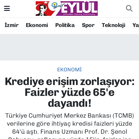
Resmi İlanlar
Konak Nöbetçi Eczaneler
İzmir
Ekonomi
Politika
Spor
Teknoloji
Y
BİLİM
Konak Hava Durumu
DÜNYA
Konak Trafik Yoğunluk Haritası
EKONOMİ
EĞİTİM
Süper Lig Puan Durumu ve Fikstür
Krediye erişim zorlaşıyor:
EKONOMİ
Tüm Manşetler
Faizler yüzde 65'e
dayandı!
KÜLTÜR SANAT
Son Dakika Haberleri
Türkiye Cumhuriyet Merkez Bankası (TCMB)
MAGAZİN
Haber Arşivi
verilerine göre ihtiyaç kredisi faizleri yüzde
64'ü aştı. Finans Uzmanı Prof. Dr. Şenol
POLİTİKA