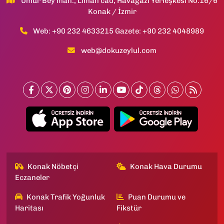
Umur Bey mah., Liman cad, Havagazı Yerleşkesi No:16/6
Konak / İzmir
Web: +90 232 4633215 Gazete: +90 232 4048989
web@dokuzeylul.com
Konak Nöbetçi
Konak Hava Durumu
Eczaneler
Konak Trafik Yoğunluk
Puan Durumu ve
Haritası
Fikstür