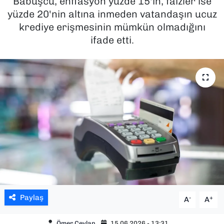
Babuşcu, enflasyon yüzde 15'in, faizler ise
yüzde 20'nin altına inmeden vatandaşın ucuz
SAĞLIK
krediye erişmesinin mümkün olmadığını
ifade etti.
SPOR
TEKNOLOJİ
YAŞAM
YEREL YÖNETİMLER
Paylaş
-
+
A
A
Ömer Ceylan
15.06.2026 - 13:31