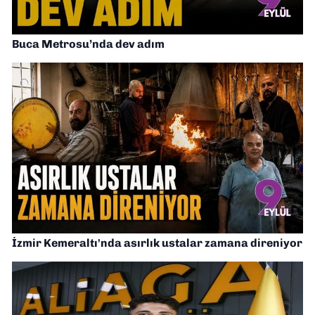
Buca Metrosu’nda dev adım
İzmir Kemeraltı'nda asırlık ustalar zamana direniyor