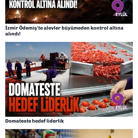
İzmir Ödemiş'te alevler büyümeden kontrol altına
alındı!
Domateste hedef liderlik