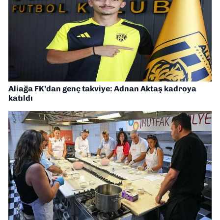
Aliağa FK’dan genç takviye: Adnan Aktaş kadroya
katıldı