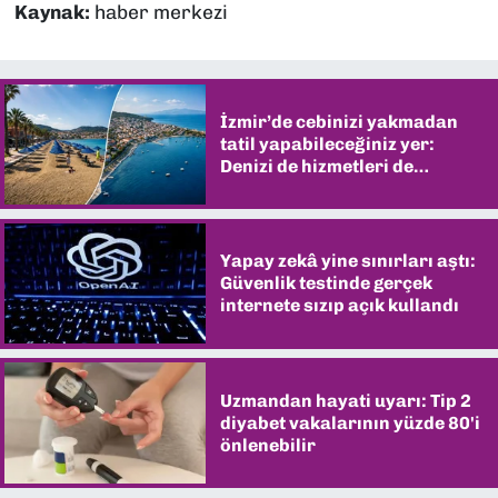
Kaynak:
haber merkezi
İzmir’de cebinizi yakmadan
tatil yapabileceğiniz yer:
Denizi de hizmetleri de
şaşırtıyor
Yapay zekâ yine sınırları aştı:
Güvenlik testinde gerçek
internete sızıp açık kullandı
Uzmandan hayati uyarı: Tip 2
diyabet vakalarının yüzde 80'i
önlenebilir